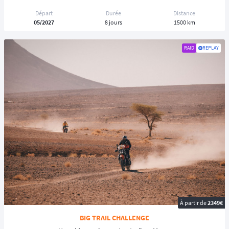
classiques, et de découvrir une nature brute, souvent préservée.
Départ
Durée
Distance
05/2027
8 jours
1500 km
Sécurité et organisation : des éléments essentiels
RAID
REPLAY
Contrairement aux idées reçues, un
raid
bien organisé repose sur une
logistique rigoureuse
:
◾️ équipes d’assistance mécanique,
◾️ encadrement professionnel,
◾️ suivi GPS et balises de géolocalisation,
◾️ équipes médicales,
◾️ briefings quotidiens.
👍 Ces dispositifs permettent de vivre une
aventure intense
tout en
évoluant dans un
cadre sécurisé
.
🤔 Pourquoi participer à un raid ?
Participer à un raid
, c’est :
À partir de
2349€
◾️ vivre une aventure hors du commun,
BIG TRAIL CHALLENGE
◾️ sortir de sa zone de confort,