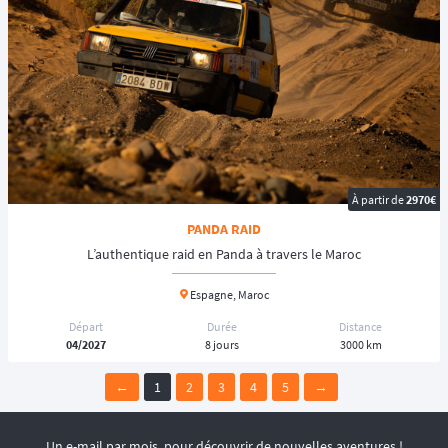
À partir de
2970€
PANDA RAID
L’authentique raid en Panda à travers le Maroc
Espagne, Maroc
Départ
Durée
Distance
04/2027
8 jours
3000 km
←
1
2
3
4
5
→
Un e-mail par mois, pour découvrir de nouvelles aventures !