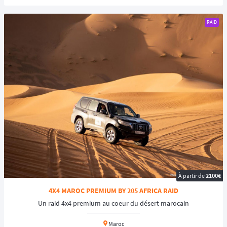
🚙 En 4x4
RAID
📍
Oman
: Partez à la découverte des dunes du Sultanat d'Oman. Les
paysages lunaires et les oasis verdoyantes vous émerveilleront :
W'Oman & Man Aventura Cup
📍
Maroc
: Le
Santana Trophy
vous propose un raid sportif et convivial
au cœur du Maroc. Au volant de votre Land Rover, vous alternerez
navigation, orientation et passages techniques.
🏍️ En Moto
📍
Grèce
: Parcourez les Balkans à moto et découvrez la richesse
culturelle et historique de la Grèce :
The Greek Odyssey
, des montagnes
aux îles, les paysages sont variés et époustouflants.
📍
Tunisie
: Le
Sahara Adventure Ride
vous promet une aventure
inoubliable au cœur du désert tunisien. Des dunes à perte de vue, des
À partir de
2100€
oasis verdoyantes et une culture millénaire vous attendent.
4X4 MAROC PREMIUM BY 205 AFRICA RAID
📍
Afrique de l'Ouest
: Le
Dakar Challenge
est un raid mythique qui
vous fera traverser le désert du Sahara jusqu'à
Dakar
avec plus de 4500
Un raid 4x4 premium au coeur du désert marocain
kms de raid. Une aventure extrême pour les plus téméraires.
➡️ Le raid permet d’accéder à des lieux reculés, loin des axes touristiques
Maroc