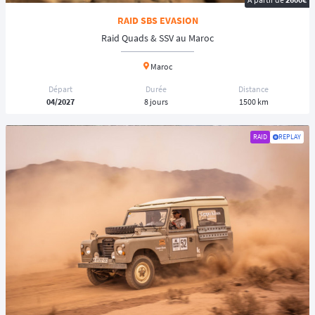
RAID SBS EVASION
Raid Quads & SSV au Maroc
Maroc
Départ
Durée
Distance
04/2027
8 jours
1500 km
RAID
REPLAY