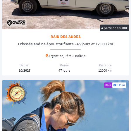
Contrairement au
rallye-raid
, la vitesse n'est pas prise en compte ; il ne
s’agit donc
pas de compétition
. ❌
Un
raid
est une
épreuve de navigation
et parfois de
régularité
, appelée
ainsi un
raid de régularité
.
Il existe aussi des
raids touristiques
dans le but de faire des voyages
À partir de
18500€
d'exploration, des
expéditions
ou des aventures en groupe. 🌎️
RAID DES ANDES
Le raid peut donc être sportif, touristique, solidaire ou découverte, avec
ou sans notion de chronométrage. C’est cette diversité qui fait toute la
Odyssée andine époustouflante - 45 jours et 12 000 km
richesse du concept. ✅
On y retrouve une ambiance généralement
plus conviviale
et
familiale
Argentine, Pérou, Bolivie
entre les participants qui sont rassemblés par cette même envie
Départ
Durée
Distance
d'exploration et d'aventure.
10/2027
47 jours
12000 km
En fonction de la durée et du niveau, les raids peuvent être
accessibles
pour les débutants
.
RAID
REPLAY
🏁 Les différents types de raids et formats
🚙 Les raids selon le type de véhicule
Il existe aujourd’hui une grande
variété de raids
, adaptés à tous les
profils d'aventuriers ; des
raids moto
, des
raids youngtimers
et
4x4
...