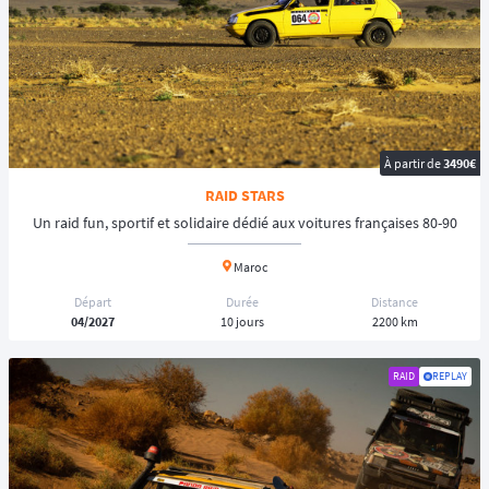
À partir de
3490€
RAID STARS
Un raid fun, sportif et solidaire dédié aux voitures françaises 80-90
Maroc
Départ
Durée
Distance
04/2027
10 jours
2200 km
RAID
REPLAY