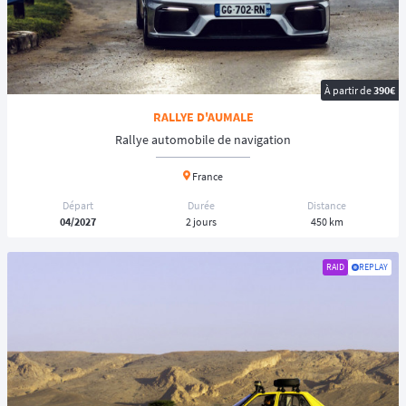
À partir de
390€
RALLYE D'AUMALE
Rallye automobile de navigation
France
Départ
Durée
Distance
04/2027
2 jours
450 km
RAID
REPLAY