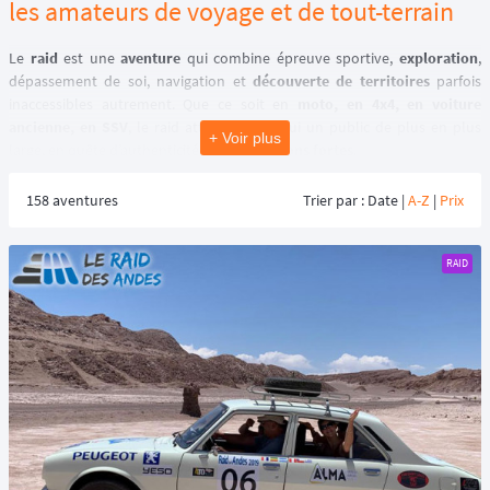
les amateurs de voyage et de tout-terrain
Le
raid
est une
aventure
qui combine épreuve sportive,
exploration
,
dépassement de soi, navigation et
découverte de territoires
parfois
inaccessibles autrement. Que ce soit en
moto, en 4x4, en voiture
ancienne, en SSV
, le raid attire aujourd’hui un public de plus en plus
+ Voir plus
large, en quête d’authenticité et de
sensations fortes
.
À mi-chemin entre le
voyage organisé et l’expédition
, le
raid
offre une
expérience unique où chaque journée offre son lot d'aventure et
158 aventures
Trier par : Date |
A-Z
|
Prix
d'imprévus.
RAID
👉 Qu’est-ce qu’un raid ?
Un
raid
désigne un
itinéraire longue distance
, réalisé sur plusieurs
jours, voire plusieurs semaines, à travers des régions naturelles variées.
Contrairement à un simple road trip, le
raid
se distingue par :
◾️ un parcours structuré, souvent hors des routes classiques,
◾️ une navigation spécifique (roadbook, GPS, traces GPX),
◾️ une logistique encadrée,
◾️ et un esprit d’aventure et de solidarité.