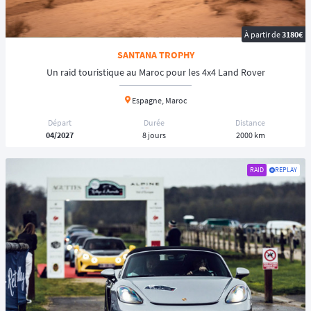
À partir de
3180€
SANTANA TROPHY
Un raid touristique au Maroc pour les 4x4 Land Rover
Espagne, Maroc
Départ
Durée
Distance
04/2027
8 jours
2000 km
RAID
REPLAY