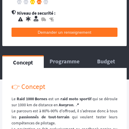
contacts d’assistance médicale locale.
L’organisation dispose de médecin(s), et
Niveau de securité :
d’une équipe médicale. Ils se répartissent sur
le circuit, ou suivent la progression de la
course. La balise satellitaire est fortement
Demander un renseignement
conseillée pour les accidents qui pourraient
survenir en dehors du tracé, ou les égarés.
L’organisation dispose d’au moins une
ambulance et/ou véhicule médicalisé à
poste ainsi que des médecins et équipes
Programme
Budget
Concept
médicales qui se répartissent sur le circuit,
ou suivent la progression de la course.
L’organisation dispose d’hélicoptère(s),
d’ambulance, d’équipes médicales à poste
👉️ Concept
ainsi que des médecins et équipes médicales
qui se répartissent sur le circuit, ou suivent la
Le
Raid 1000 Bornes
est un
raid moto sportif
qui se déroule
progression de la course.
sur 1000 km de distance en
Aveyron
. 📍
Le parcours est à 80%-90% d'offroad, il s'adresse donc à tous
les
passionnés de tout-terrain
qui veulent tester leurs
compétences de pilotage.
La navigation se fait exclusivement au roadbook papier ou