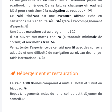
roadbook numérique. De ce fait, ce
challenge offroad
est
idéal pour s'entraîner à la
navigation au roadbook
. 🗺️
Ce
raid itinérant
est une
aventure offroad
riche en
sensations mais en toute
sécurité
grâce à l'accompagnement
d'experts. ☝️
Une étape marathon est au programme ! 😉
Il est ouvert aux
motos enduro (autonomie minimale de
150km) et aux motos trail
. 🏍️
Venez tenter l'expérience de ce
raid sportif
avec des conseils
adaptés et une difficulté de navigation au niveau des rallye-
raids internationaux. 🚀
🏕️ Hébergement et restauration
Le
Raid 1000 Bornes
comprend 4 nuits à l'hôtel et 1 nuit en
bivouac. ⛺️
Repas & logements inclus du lundi soir au petit déjeuner du
samedi. ✅