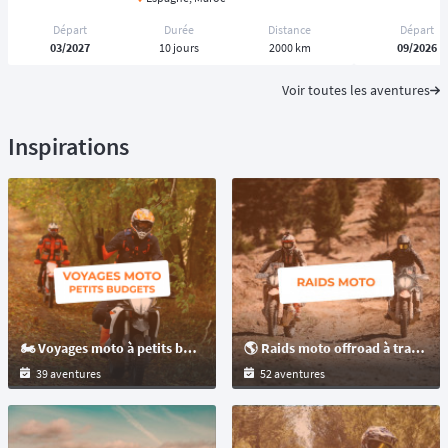
Départ
Durée
Distance
Départ
03/2027
10 jours
2000 km
09/2026
Voir toutes les aventures
Inspirations
🏍️ Voyages moto à petits budgets : raids et randonnées moto
🌎 Raids moto offroad à travers le monde pour les motos : trails et maxitrails !
39 aventures
52 aventures