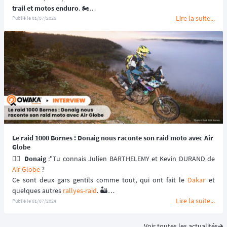
trail et motos enduro
. 🏍️
Lire la suite...
Le départ et l'arrivée se sont à Rodez. 🏁
Publié le
01/07/2026
Encadré par Julien et Kévin d'Air Globe, le 
Raid 1000 Bornes
accueille 15 à 20 participants, un petit groupe qui prône la 
convivialité et la bonne humeur.
Au programme : des pistes techniques, une étape marathon, une 
navigation au roadbook
. 🗺️
📆 Prochaines dates : du 21 au 25 Septembre 2026.
Le raid 1000 Bornes : Donaig nous raconte son raid moto avec Air
Globe
🙋‍♂️ 
Donaig
Air Globe
 ?
Ce sont deux gars gentils comme tout, qui ont fait le 
Dakar
 et 
quelques autres 
rallyes-raid
. 🏜️
Lire la suite...
Ils font des formations de pilotage et de 
roadbook
 dans l’Aveyron, 
Publié le
01/07/2024
à SALLES-LA-SOURCE, une région particulièrement belle, avec du 
relief, de magnifiques villages, et extrêmement glissante par temps 
Voir toutes les actualités