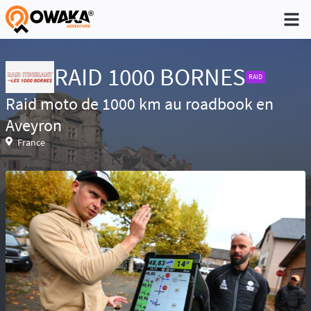
®
RAID 1000 BORNES
RAID
Raid moto de 1000 km au roadbook en
Niveau 1 - Pratique non régulière (Quelques
Aveyron
sorties dans l'année)
France
Niveau 2 - Pratique occasionnelle (Une sortie
par trimestre)
Niveau 3 - Pratique régulière (A déjà participé à
des aventures)
Niveau 4 - Pratique intensive (Participe
régulièrement à des aventures)
Niveau 5 - Expert (Sans limite)
Réservé aux baroudeurs, la prise de
risque fait partie de l’aventure. Conscient des
difficultés de recherche en cas d’accident ou