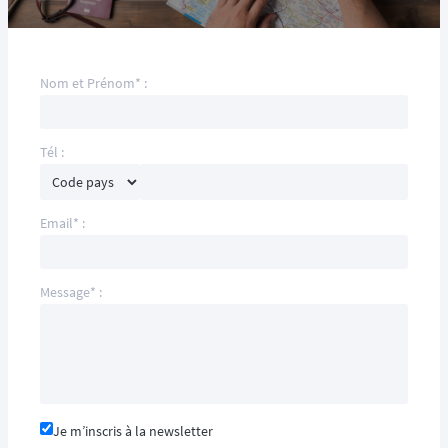
Nom et Prénom* :
Tél :
Email* :
Message* :
Je m’inscris à la newsletter