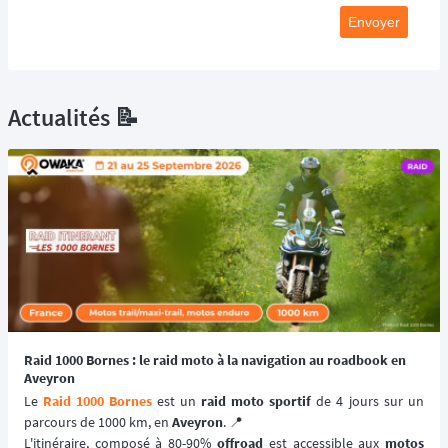
Envoyer
Actualités 📝
Raid 1000 Bornes : le raid moto à la navigation au roadbook en
Aveyron
Le 
Raid 1000 Bornes
 est un 
raid moto sportif
 de 4 jours sur un 
parcours de 1000 km, en 
Aveyron
. 📍
L'itinéraire, composé à 80-90% 
offroad
 est accessible aux 
motos 