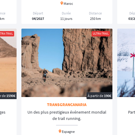
Maroc
ance
Départ
Durée
Distance
Dép
 km
04/2027
11 jours
250 km
03/
TRA-TRAIL
ULTRA-TRAIL
ir de
1590€
À partir de
190€
TRANSGRANCANARIA
ages
Un des plus prestigieux événement mondial
Par
de trail running.
Espagne