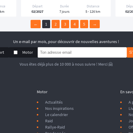
ance
Départ
Durée
Distance
Dép
 km
02/2027
7 jours
5 - 126 km
02/2
←
1
2
3
4
5
→
Un e-mail par mois, pour découvrir de nouvelles aventures !
ort
Motor
S
Vous êtes déjà plus de 10 000 à nous suivre ! Merci 🤗
Motor
En savo
Actualités
A 
Nos inspirations
Li
Le calendrier
No
Raid
Jo
Rallye-Raid
Of