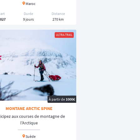
Maroc
art
Durée
Distance
2027
9 jours
270 km
ULTRA-TRAIL
À partir de
1000€
MONTANE ARCTIC SPINE
ticipez aux courses de montagne de
l'Arctique
Suède