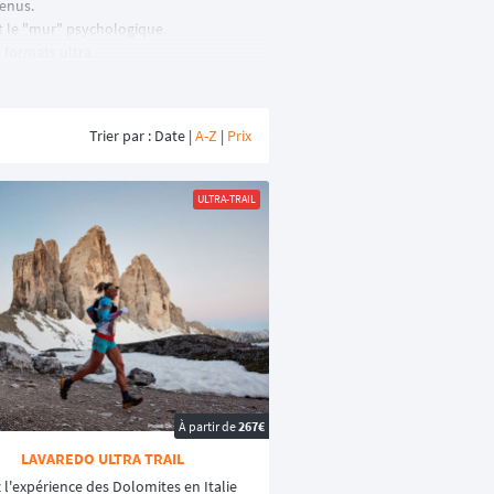
tenus.
 et le "mur" psychologique.
 formats ultra.
Trier par : Date |
A-Z
|
Prix
ULTRA-TRAIL
rt dénivelé positif (D+) et des sentiers
désert est l'un des formats les plus prisés
euvent s'attaquer à des défis comme le
GRP
té pour sa difficulté.
À partir de
267€
LAVAREDO ULTRA TRAIL
 l'expérience des Dolomites en Italie