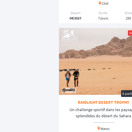
Chili
Départ
Durée
Dist
04/2027
7 jours
250
UL
À part
RAIDLIGHT DESERT TROPHY
Un challenge sportif dans les pays
splendides du désert du Sahara
Maroc