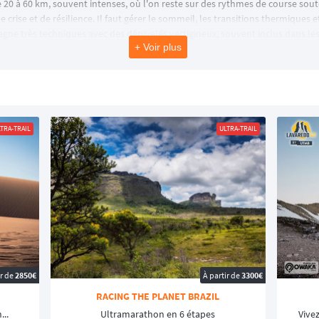
e 20 à 60 km, souvent intenses, où l'on reste sur des rythmes de course sou
 crise et de résilience. Il faut gérer le sommeil, les transitions thermiques
agne très techniques avec des dénivelés vertigineux, souvent inclus dans les
+ Voir plus
ême sur Owaka
aux caractères bien trempés pour tous les types de "finishers" :
s, Réunion
TRA-TRAIL
ULTRA-TRAIL
us les traileurs : des traversées de massifs mythiques, des courses à fo
uper le souffle.
id par étapes. Courir 250 km en 6 jours en autosuffisance alimentaire dans le 
présentant
environ 160 kilomètres
. En France, les amateurs d'ultra-trail p
Tour des 4 Massifs, ou encore
l'UTMJ
dans le Jura, un parcours de 175 km répu
ir de
2850€
À partir de
3300€
-Trail avec Owaka ?
RACING THE PLANET BRAZIL
ment personnel majeur. Nous vous aidons à faire le bon choix :
...
Ultramarathon en 6 étapes
Vivez