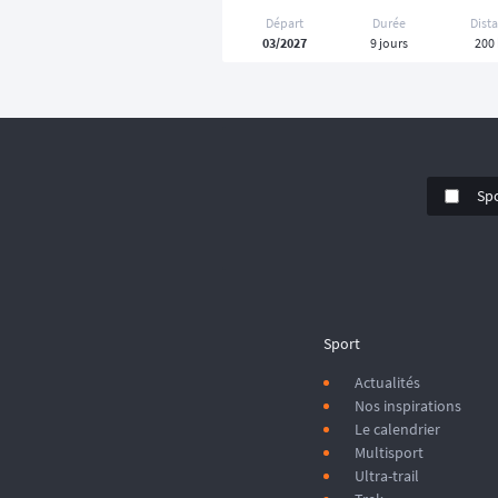
Départ
Durée
Dist
03/2027
9 jours
200
Sp
Sport
Actualités
Nos inspirations
Le calendrier
Multisport
Ultra-trail