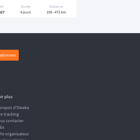
art
Durée
Distance
027
4 jours
106 - 472 km
'abonner
ir plus
propos d'Owaka
ve tracking
us contacter
bs
fre organisateur