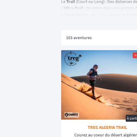
Le
Trail
(Court ou Long) : Des distances d
L'
Ultra-Trail
: On entre dans une gestion de
Le
Skyrunning
: Des trails de haute mont
🌍 Les rendez-vous de l'extr
103 aventures
Notre calendrier regroupe des événements 
🏔️
Les Grands Sommets : Alpes, Pyrénée
UL
Retrouvez les épreuves qui font rêver to
techniques qui offrent des panoramas à co
🏜️ Les Raids en étapes et Déserts
L'ultra-trail se décline aussi en format ra
par notre communauté d'aventuriers.
🌲
Ultra-Trail de 100 miles
C'est le format le plus emblématique, re
Grand Raid Des Pyrénées,
l'UT4M
l'Ultra 
À part
Pourquoi préparer votre Ultra
TREG ALGERIA TRAIL
L'inscription à un ultra est un investisse
Courez au coeur du désert algérien