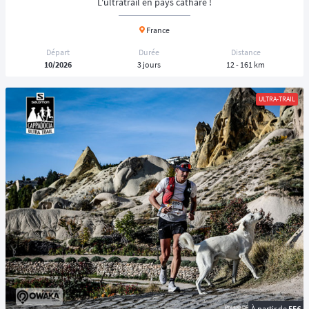
L'ultratrail en pays cathare !
France
Départ
Durée
Distance
10/2026
3 jours
12 - 161 km
ULTRA-TRAIL
À partir de
55€