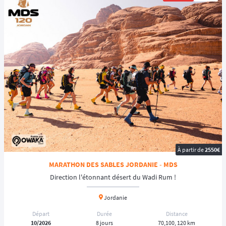
À partir de
2550€
MARATHON DES SABLES JORDANIE - MDS
Direction l'étonnant désert du Wadi Rum !
Jordanie
Départ
Durée
Distance
10/2026
8 jours
70,100, 120 km