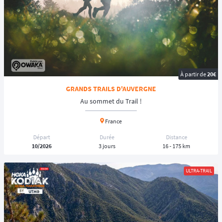
À partir de
20€
GRANDS TRAILS D'AUVERGNE
Au sommet du Trail !
France
Départ
Durée
Distance
10/2026
3 jours
16 - 175 km
ULTRA-TRAIL