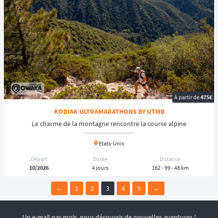
À partir de
475€
KODIAK ULTRAMARATHONS BY UTMB
Le charme de la montagne rencontre la course alpine
Etats-Unis
Départ
Durée
Distance
10/2026
4 jours
162 - 99 - 48 km
←
1
2
3
4
5
→
Un e-mail par mois, pour découvrir de nouvelles aventures !