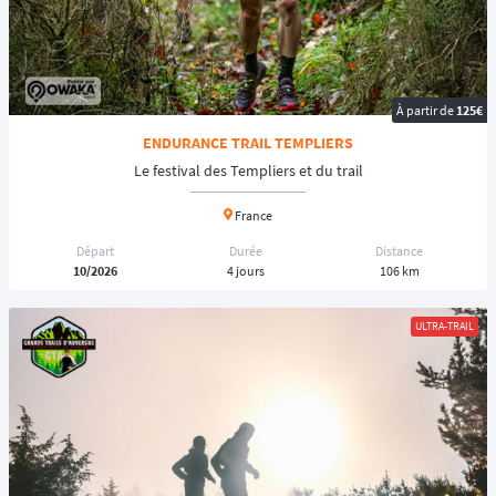
À partir de
125€
ENDURANCE TRAIL TEMPLIERS
Le festival des Templiers et du trail
France
Départ
Durée
Distance
10/2026
4 jours
106 km
ULTRA-TRAIL