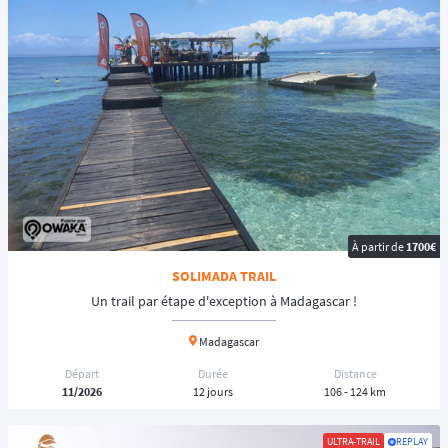
dénivelé positif.
👉️
Hardrock 100
: Un ultra trail exigeant de
161 km
dans les montagnes
de San Juan, au
Colorado
, avec plus de 10 000 mètres de dénivelé.
👉️
Diagonale des Fous
: Également connue sous le nom de
Grand Raid
de la Réunion
, cette course traverse
l'île de la Réunion
sur environ
165
km
avec un dénivelé positif de plus de 9 000 mètres.
Le chrono tourne, l'aventure vous attend. Explorez dès maintenant
notre
calendrier Ultra-Trail
et cochez la date de votre prochain exploit !
À partir de
1700€
SOLIMADA TRAIL
Un trail par étape d'exception à Madagascar !
Madagascar
Départ
Durée
Distance
11/2026
12 jours
106 - 124 km
ULTRA-TRAIL
REPLAY