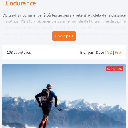
l'Endurance
L'Ultra-Trail commence là où les autres s'arrêtent. Au-delà de la distance
marathon (42,195 km), on entre dans le monde de l'ultra : une discipline
qui repousse les limites du corps et de l'esprit. Sur
Owaka
, nous
référençons les épreuves les plus exigeantes et les plus spectaculaires
+ Voir plus
de la planète, du
trail running de 80 km
aux
courses de l'extrême
dépassant les 200 km.
103 aventures
Trier par : Date |
A-Z
|
Prix
🏔️ Qu'est-ce que l'Ultra-Trail ?
ULTRA-TRAIL
Pratiquer l'
ultra-trail
, c'est accepter de courir (et marcher !) pendant des
heures, voire des jours, à travers des reliefs escarpés, souvent de nuit et
face aux éléments. ⏳ C'est une quête de soi où la gestion de l'effort,
l'alimentation et le mental sont aussi importants que la vitesse pure.
Quelle différence entre Trail et Ultra-Trail ?
La frontière est souvent
fixée à 80 km, mais c'est surtout une question de temps de course et de
gestion de l'autonomie :
Le
Trail
(Court ou Long) : Des distances de 20 à 60 km, souvent intenses,