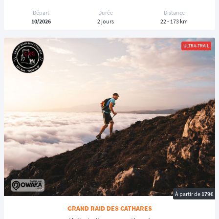
Départ
Durée
Distance
10/2026
2 jours
22 - 173 km
ULTRA-TRAIL
À partir de
179€
GRAND RAID DES CATHARES