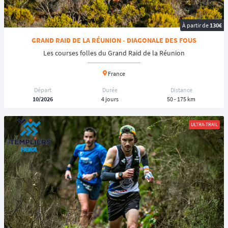
À partir de
130€
GRAND RAID DE LA RÉUNION - DIAGONALE DES FOUS
Les courses folles du Grand Raid de la Réunion
France
Départ
Durée
Distance
10/2026
4 jours
50 - 175 km
ULTRA-TRAIL