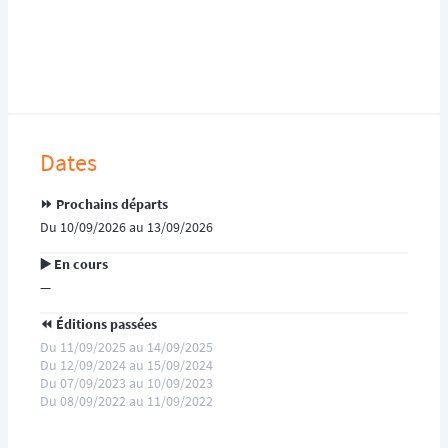
Dates
⏩️ Prochains départs
Du 10/09/2026 au 13/09/2026
▶️ En cours
—
⏪️ Éditions passées
Du 11/09/2025 au 14/09/2025
Du 12/09/2024 au 15/09/2024
Du 07/09/2023 au 10/09/2023
Du 08/09/2022 au 11/09/2022