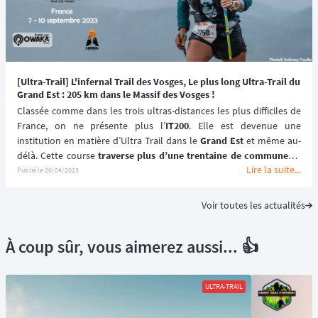
[Ultra-Trail] L'infernal Trail des Vosges, Le plus long Ultra-Trail du
Grand Est : 205 km dans le Massif des Vosges !
Classée comme dans les trois ultras-distances les plus difficiles de 
France, on ne présente plus l’
IT200
. Elle est devenue une 
institution en matière d’Ultra Trail dans le 
Grand Est
 et même au-
délà. Cette course 
traverse plus d’une trentaine de communes
 à 
Lire la suite...
travers un tracé organisé et pensé pour vous faire découvrir la 
Publié le
20/04/2023
richesse de notre région. 
Voir toutes les actualités
À coup sûr, vous aimerez aussi... 👍
ULTRA-TRAIL