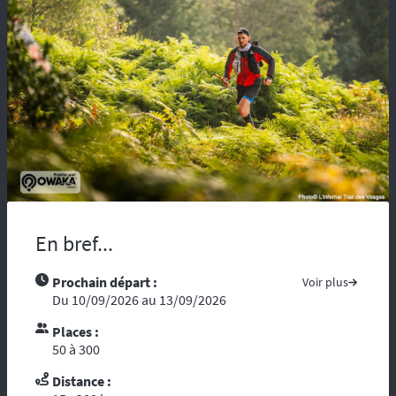
maladie, vous risquez d’être coupés du
monde et de tous moyens de secours.
Compter sur l’assistance des autochtones
n’est pas toujours aisée …. Nous vous
recommandons de partir avec tous les
contacts administratifs et de secours
disponibles sur les pays traversés, prenez
avec vous les guides touristiques comme : «
le Guide du Routard ». Et par ces temps de
crise mondiale, consultez le site du ministère
des affaires étrangères :
« Conseils aux
voyageurs »
. Le réseau GSM n’offre pas une
En bref...
couverture à 100%, donc il est fortement
conseillé voire indispensable de se munir
d’un téléphone ou d’une balise satellitaire.
Prochain départ :
Voir plus
L’organisation dispose d’un
personnel
Du 10/09/2026 au 13/09/2026
diplômé de brevet d’Etat
et de premier
Places :
secours. Dans le cadre d’une randonnée,
50 à 300
vous vous reposez sur l’ouvreur et le
fermeur qui ont les compétences
Distance :
d’intervention des premiers secours et les