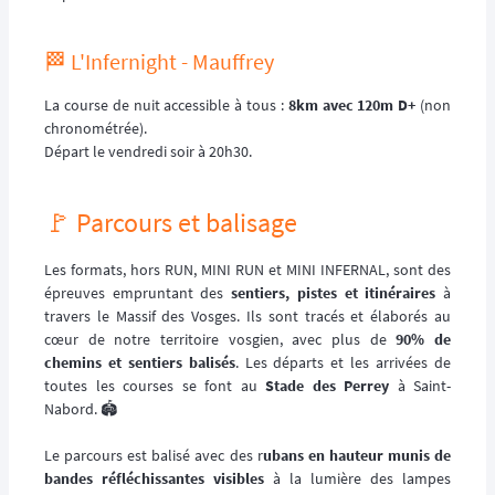
🏁 L'Infernight - Mauffrey
La course de nuit accessible à tous :
8km avec 120m D+
(non
chronométrée).
Départ le vendredi soir à 20h30.
🚩 Parcours et balisage
Les formats, hors RUN, MINI RUN et MINI INFERNAL, sont des
épreuves empruntant des
sentiers, pistes et itinéraires
à
travers le Massif des Vosges. Ils sont tracés et élaborés au
cœur de notre territoire vosgien, avec plus de
90% de
chemins et sentiers balisés
. Les départs et les arrivées de
toutes les courses se font au
Stade des Perrey
à Saint-
Nabord. 🏟️
Le parcours est balisé avec des r
ubans en hauteur munis de
bandes réfléchissantes visibles
à la lumière des lampes