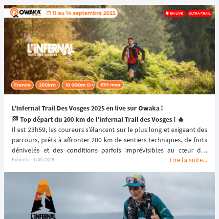
L'Infernal Trail Des Vosges 2025 en live sur Owaka !
🏁 Top départ du 200 km de l’Infernal Trail des Vosges ! 🔥
Il est 23h59, les coureurs s’élancent sur le plus long et exigeant des 
parcours, prêts à affronter 200 km de sentiers techniques, de forts 
dénivelés et des conditions parfois imprévisibles au cœur des 
Lire la suite...
Vosges. ⛰️ Pour assurer la 
sécurité
 de chacun et permettre de 
Publié le
11/09/2025
suivre cette aventure exceptionnelle en direct, le live tracking est 
disponible ci-dessous. 🔎🏃‍♂️ Un défi physique et mental hors 
norme, qui confirme l’
Infernal Trail
 comme l’un des rendez-vous 
incontournables de l'
ultra-trail
 en milieu naturel.