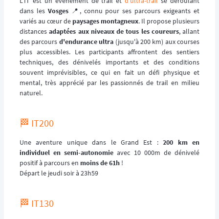
L'IT est un événement de trail et
d'ultra-trail
se déroulant
dans les
Vosges
📍, connu pour ses parcours exigeants et
variés au cœur de
paysages montagneux
. Il propose plusieurs
distances
adaptées aux niveaux de tous les coureurs
, allant
des parcours
d'endurance ultra
(jusqu'à 200 km) aux courses
plus accessibles. Les participants affrontent des sentiers
techniques, des dénivelés importants et des conditions
souvent imprévisibles, ce qui en fait un défi physique et
mental, très apprécié par les passionnés de trail en milieu
naturel.
🏁 IT200
Une aventure unique dans le Grand Est :
200 km en
individuel en semi-autonomie
avec 10 000m de dénivelé
positif à parcours en
moins de 61h
!
Départ le jeudi soir à 23h59
🏁 IT130