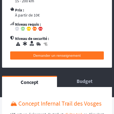
15 - 200 km
contacts d’assistance médicale locale.
L’organisation dispose de médecin(s), et
Prix :
À partir de 10€
d’une équipe médicale. Ils se répartissent sur
le circuit, ou suivent la progression de la
Niveau requis :
course. La balise satellitaire est fortement
conseillée pour les accidents qui pourraient
survenir en dehors du tracé, ou les égarés.
Niveau de securité :
L’organisation dispose d’au moins une
ambulance et/ou véhicule médicalisé à
poste ainsi que des médecins et équipes
Demander un renseignement
médicales qui se répartissent sur le circuit,
ou suivent la progression de la course.
L’organisation dispose d’hélicoptère(s),
d’ambulance, d’équipes médicales à poste
ainsi que des médecins et équipes médicales
Budget
Concept
qui se répartissent sur le circuit, ou suivent la
progression de la course.
🏔️ Concept Infernal Trail des Vosges