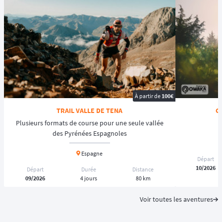
À partir de
100€
TRAIL VALLE DE TENA
G
Plusieurs formats de course pour une seule vallée
des Pyrénées Espagnoles
Espagne
Départ
10/2026
Départ
Durée
Distance
09/2026
4 jours
80 km
Voir toutes les aventures