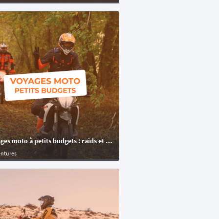
🏍️ Voyages moto à petits budgets : raids et randonnées moto
entures