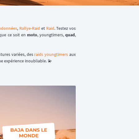
ndonnées
,
Rallye-Raid
et
Raid
. Testez vos
 que ce soit en
moto
, youngtimers,
quad
,
ntures variées, des
raids youngtimers
aux
e expérience inoubliable. 💫