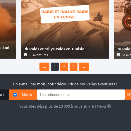
du Sud
🌵 Raids et rallye-raids en Tunisie
15 aventures
31 av
←
1
2
3
→
Un e-mail par mois, pour découvrir de nouvelles aventures !
ort
Motor
S
Vous êtes déjà plus de 10 000 à nous suivre ! Merci 🤗