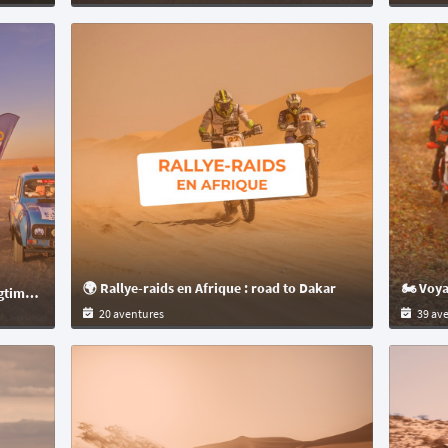
🌍 Rallye-raids en Afrique : road to Dakar
🧳 Raids et roadtrips en voitures youngtimers en 4L
20 aventures
39 av