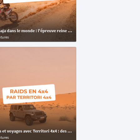
🦂 Les Baja dans le monde : l'épreuve reine du tout-terrain entre vitesse, désert et liberté
ntures
🐪 Raids et voyages avec Territori 4x4 : des aventures en 4x4 off-road à travers le désert
ntures