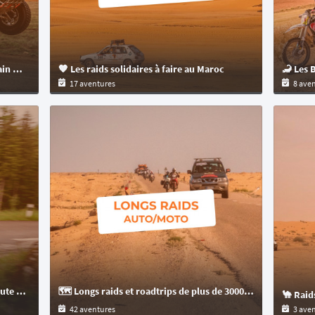
🚩 Baja en Europe : la course tout-terrain mythique en territoire européen
🧡 Les raids solidaires à faire au Maroc
17 aventures
8 ave
🛣️ Raids et rallyes routiers auto sur route goudronnée uniquement
🗺️ Longs raids et roadtrips de plus de 3000 km à parcourir en auto ou moto à travers le monde
42 aventures
3 ave