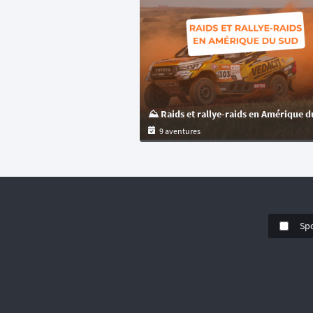
⛰️ Raids et rallye-raids en Amérique 
9 aventures
Sp