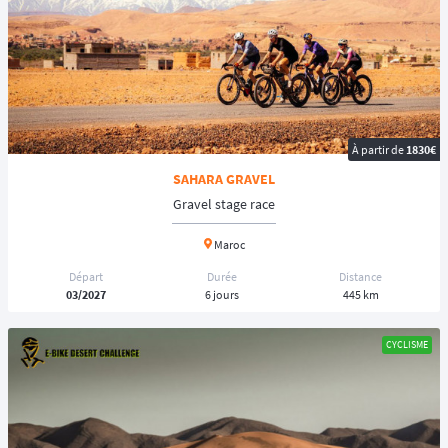
À partir de
1830€
SAHARA GRAVEL
Gravel stage race
Maroc
Départ
Durée
Distance
03/2027
6 jours
445 km
CYCLISME