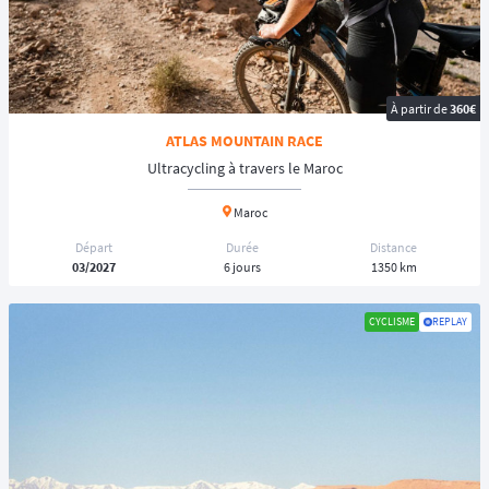
À partir de
360€
ATLAS MOUNTAIN RACE
Ultracycling à travers le Maroc
Maroc
Départ
Durée
Distance
03/2027
6 jours
1350 km
CYCLISME
REPLAY