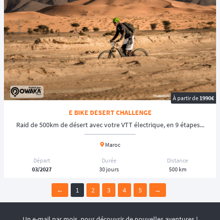
À partir de
1990€
E BIKE DESERT CHALLENGE
Raid de 500km de désert avec votre VTT électrique, en 9 étapes...
Maroc
Départ
Durée
Distance
03/2027
30 jours
500 km
←
1
2
3
4
5
→
Un e-mail par mois, pour découvrir de nouvelles aventures !