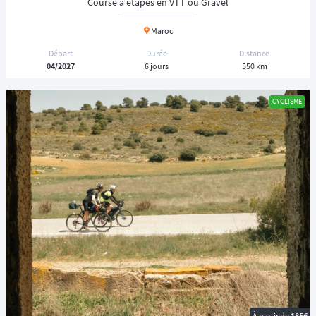
Course à étapes en VTT ou Gravel
Maroc
Départ
Durée
Distance
04/2027
6 jours
550 km
CYCLISME
À partir de
185€