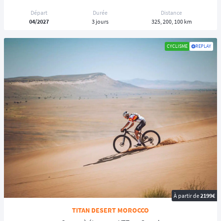
Départ
Durée
Distance
04/2027
3 jours
325, 200, 100 km
CYCLISME
REPLAY
À partir de
2199€
TITAN DESERT MOROCCO