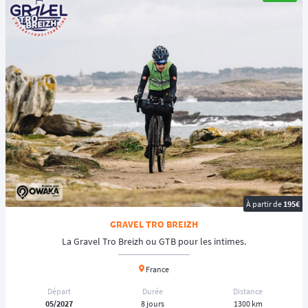
À partir de
195€
GRAVEL TRO BREIZH
La Gravel Tro Breizh ou GTB pour les intimes.
France
Départ
Durée
Distance
05/2027
8 jours
1300 km