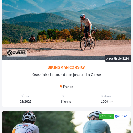
et votre vélo. Une immersion totale.
◾️
Événements solidaires
: Des raids à vélo organisés pour soutenir des
causes, alliant sport et engagement humain.
◾️
Destinations hors-pistes
: Des traces spécifiques pour le Fatbike dans
le Grand Nord ou le Sahara.
🛠️ Bien se préparer pour une aventure à vélo
Partir pour un raid ou une épreuve d'ultra-distance demande une
À partir de
319€
logistique pointue :
BIKINGMAN CORSICA
- Le
choix du matériel
: Adapter son vélo au terrain (pneus larges pour
Osez faire le tour de ce joyau - La Corse
le Gravel, suspensions pour le VTT).
Comment s'équiper pour du
bikepacking ?
France
- L'
entraînement de fond
: Accumuler des heures de selle pour habituer
son corps à l'endurance fondamentale.
Départ
Durée
Distance
05/2027
6 jours
1000 km
- La
navigation
: Apprendre à suivre un tracé sur son GPS vélo sans
tomber en panne de batterie.
CYCLISME
REPLAY
Que vous soyez à la recherche d'une
course par étapes
ou d'un
défi
non-stop
, il y en a pour tous les goûts et tous les niveaux 🏅 sur
Owaka
.