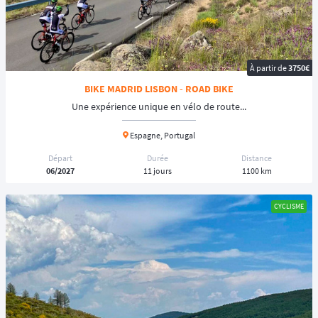
➡️ Le Bikepacking et l'Ultra-Distance
L'ultracyclisme consiste à parcourir des distances dépassant souvent les
300, 500 ou même 1000 km. Ici, on oublie le peloton : on roule en mode
Bikepacking. Cela signifie que vous transportez votre propre matériel
À partir de
3750€
(sacoches de cadre, de selle, de guidon) et que vous gérez votre sommeil
BIKE MADRID LISBON - ROAD BIKE
et votre alimentation en totale autonomie. C'est le défi mental ultime.
Découvrez par exemple les
épreuves BikingMan
!
Une expérience unique en vélo de route...
➡️ Le Raid VTT et l'Enduro
Espagne, Portugal
Pour les amoureux de technique et d'adrénaline, le
VTT
(Vélo Tout
Départ
Durée
Distance
Terrain) reste une valeur sûre. Du raid marathon en montagne aux
06/2027
11 jours
1100 km
épreuves de traversée de massifs, le VTT demande une maîtrise du
pilotage et un engagement physique intense sur les terrains cassants.
CYCLISME
➡️ L'E-bike (VTTAE) : L'aventure sans limites
L'
assistance électrique
a révolutionné le cyclisme outdoor. Le
VTTAE
permet de franchir des dénivelés impressionnants et d'allonger les
distances de vos raids sans sacrifier le plaisir. De nombreux
organisateurs proposent désormais des
catégories spécifiques "E-
bike"
pour permettre à tous de découvrir des paysages grandioses, quel
que soit leur niveau de forme physique.