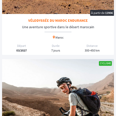
À partir de
1390€
VÉLODYSSÉE DU MAROC ENDURANCE
Une aventure sportive dans le désert marocain
Maroc
Départ
Durée
Distance
03/2027
7 jours
300-450 km
CYCLISME