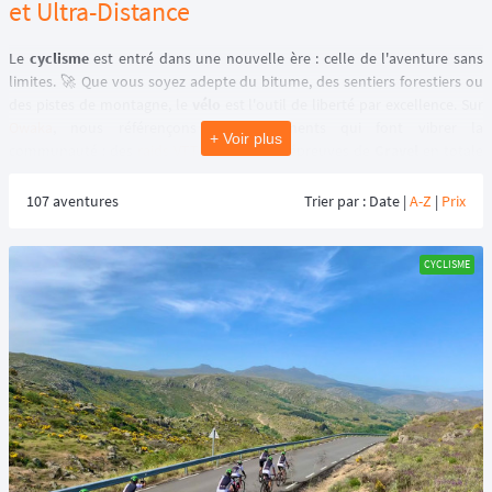
et Ultra-Distance
Le
cyclisme
est entré dans une nouvelle ère : celle de l'aventure sans
limites. 🚀 Que vous soyez adepte du bitume, des sentiers forestiers ou
des pistes de montagne, le
vélo
est l'outil de liberté par excellence. Sur
Owaka
, nous référençons les événements qui font vibrer la
+ Voir plus
communauté : des
raids VTT
engagés aux épreuves de
Gravel
en totale
autonomie, en passant par l'
ultracyclisme
et le
bikepacking
.
107 aventures
Trier par : Date |
A-Z
|
Prix
🚲 Les nouvelles disciplines du cyclisme outdoor
CYCLISME
Le monde du vélo se diversifie. Pour bien choisir votre prochain défi sur
notre calendrier, voici les termes clés à connaître :
➡️ Le Gravel : La liberté entre route et sentier
Le Gravel est la discipline tendance de ces dernières années. C'est un
vélo polyvalent
(mélange entre un vélo de route et un cyclo-cross) qui
permet de passer de l'asphalte aux pistes de terre avec fluidité. Les
épreuves de Gravel privilégient souvent l'aventure, la découverte de
paysages sauvages et une ambiance conviviale tel que
Gravel Hills
au
Brésil. 🌲