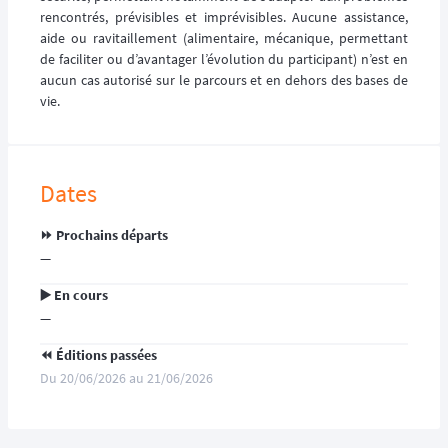
rencontrés, prévisibles et imprévisibles. Aucune assistance,
aide ou ravitaillement (alimentaire, mécanique, permettant
de faciliter ou d’avantager l’évolution du participant) n’est en
aucun cas autorisé sur le parcours et en dehors des bases de
vie.
Dates
⏩️ Prochains départs
—
▶️ En cours
—
⏪️ Éditions passées
Du 20/06/2026 au 21/06/2026