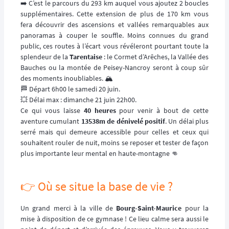
➡️ C’est le parcours du 293 km auquel vous ajoutez 2 boucles
supplémentaires. Cette extension de plus de 170 km vous
fera découvrir des ascensions et vallées remarquables aux
panoramas à couper le souffle. Moins connues du grand
public, ces routes à l’écart vous révéleront pourtant toute la
splendeur de la
Tarentaise
: le Cormet d’Arêches, la Vallée des
Bauches ou la montée de Peisey-Nancroy seront à coup sûr
des moments inoubliables. 🏔️
🏁 Départ 6h00 le samedi 20 juin.
💥 Délai max : dimanche 21 juin 22h00.
Ce qui vous laisse
40 heures
pour venir à bout de cette
aventure cumulant
13538m de dénivelé positif
. Un délai plus
serré mais qui demeure accessible pour celles et ceux qui
souhaitent rouler de nuit, moins se reposer et tester de façon
plus importante leur mental en haute-montagne 👊
👉 Où se situe la base de vie ?
Un grand merci à la ville de
Bourg-Saint-Maurice
pour la
mise à disposition de ce gymnase ! Ce lieu calme sera aussi le