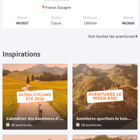
France, Espagne
Départ
Durée
Distance
Départ
04/2027
7 jours
1300 km
08/2026
Voir toutes les aventures
Inspirations
Calendrier des Aventures d'Ultra-Cyclisme et Bikepacking : Préparez votre Été
Aventures sportives le temps d'un week-end : trail, VTT, gravel
40 aventures
68 aventures