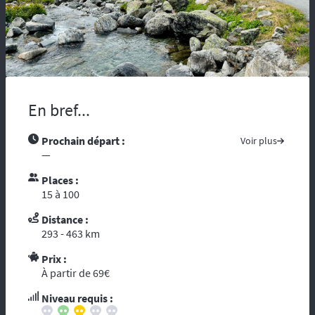
maladie, vous risquez d’être coupés du
monde et de tous moyens de secours.
Compter sur l’assistance des autochtones
n’est pas toujours aisée …. Nous vous
recommandons de partir avec tous les
contacts administratifs et de secours
disponibles sur les pays traversés, prenez
En bref...
avec vous les guides touristiques comme : «
le Guide du Routard ». Et par ces temps de
Prochain départ :
Voir plus
crise mondiale, consultez le site du ministère
—
des affaires étrangères :
« Conseils aux
voyageurs »
. Le réseau GSM n’offre pas une
Places :
couverture à 100%, donc il est fortement
15 à 100
conseillé voire indispensable de se munir
Distance :
d’un téléphone ou d’une balise satellitaire.
293 - 463 km
L’organisation dispose d’un
personnel
diplômé de brevet d’Etat
et de premier
Prix :
secours. Dans le cadre d’une randonnée,
À partir de 69€
vous vous reposez sur l’ouvreur et le
fermeur qui ont les compétences
Niveau requis :
d’intervention des premiers secours et les