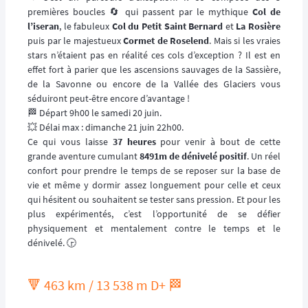
premières boucles 🔄 qui passent par le mythique
Col de
l’iseran
, le fabuleux
Col du Petit Saint Bernard
et
La Rosière
puis par le majestueux
Cormet de Roselend
. Mais si les vraies
stars n’étaient pas en réalité ces cols d’exception ? Il est en
effet fort à parier que les ascensions sauvages de la Sassière,
de la Savonne ou encore de la Vallée des Glaciers vous
séduiront peut-être encore d’avantage !
🏁 Départ 9h00 le samedi 20 juin.
💥 Délai max : dimanche 21 juin 22h00.
Ce qui vous laisse
37 heures
pour venir à bout de cette
grande aventure cumulant
8491m de dénivelé positif
. Un réel
confort pour prendre le temps de se reposer sur la base de
vie et même y dormir assez longuement pour celle et ceux
qui hésitent ou souhaitent se tester sans pression. Et pour les
plus expérimentés, c’est l’opportunité de se défier
physiquement et mentalement contre le temps et le
dénivelé. 🕞
🔻 463 km / 13 538 m D+ 🏁