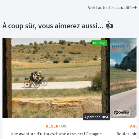
Voir toutes les actualités
À coup sûr, vous aimerez aussi... 👍
CYCLISME
À partir de
185€
DESERTUS
ARD
Une aventure d’ultra-cyclisme à travers l’Espagne
Roulez loin,