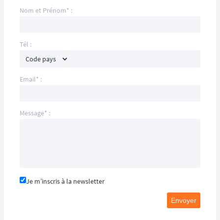
Nom et Prénom* :
Tél :
Email* :
Message* :
Je m’inscris à la newsletter
Envoyer