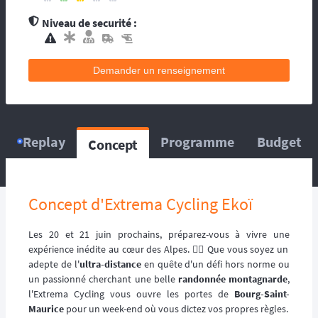
contacts d’assistance médicale locale.
Niveau de securité :
L’organisation dispose de médecin(s), et
d’une équipe médicale. Ils se répartissent sur
le circuit, ou suivent la progression de la
Demander un renseignement
course. La balise satellitaire est fortement
conseillée pour les accidents qui pourraient
survenir en dehors du tracé, ou les égarés.
L’organisation dispose d’au moins une
ambulance et/ou véhicule médicalisé à
Replay
Programme
Budget
Concept
poste ainsi que des médecins et équipes
médicales qui se répartissent sur le circuit,
ou suivent la progression de la course.
L’organisation dispose d’hélicoptère(s),
Concept d'Extrema Cycling Ekoï
d’ambulance, d’équipes médicales à poste
ainsi que des médecins et équipes médicales
Les 20 et 21 juin prochains, préparez-vous à vivre une
qui se répartissent sur le circuit, ou suivent la
expérience inédite au cœur des Alpes. 🚵‍♀️ Que vous soyez un
progression de la course.
adepte de l'
ultra-distance
en quête d'un défi hors norme ou
un passionné cherchant une belle
randonnée montagnarde
,
l'Extrema Cycling vous ouvre les portes de
Bourg-Saint-
Maurice
pour un week-end où vous dictez vos propres règles.