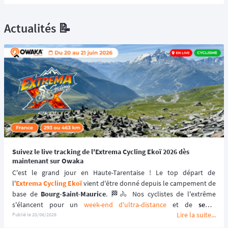
Actualités 📝
Suivez le live tracking de l'Extrema Cycling Ekoï 2026 dès
maintenant sur Owaka
C'est le grand jour en Haute-Tarentaise ! Le top départ de 
l'
Extrema Cycling Ekoï
 vient d'être donné depuis le campement de 
base de 
Bourg-Saint-Maurice
. 🏁🚴 Nos cyclistes de l'extrême 
s'élancent pour un 
week-end d'ultra-distance
 et de 
semi-
Lire la suite...
autonomie au cœur des Alpes
, prêts à défier les cols les plus 
Publié le
20/06/2026
mythiques de la région. ⛰️🇫🇷