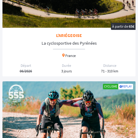
À partir de
65€
L'ARIÉGEOISE
La cyclosportive des Pyrénées
France
Départ
Durée
Distance
06/2026
3 jours
71 - 310 km
CYCLISME
REPLAY