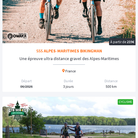
À partir de
219€
555 ALPES-MARITIMES BIKINGMAN
Une épreuve ultra distance gravel des Alpes-Maritimes
France
Départ
Durée
Distance
06/2026
3 jours
500 km
CYCLISME