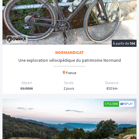
À partir de
56€
NORMANDICAT
Une exploration vélocipédique du patrimoine Normand
France
Départ
Durée
Distance
01/2026
2 jours
810 km
CYCLISME
REPLAY