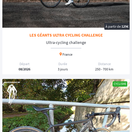
À partir de
129€
LES GÉANTS ULTRA CYCLING CHALLENGE
Ultra-cycling challenge
France
Départ
Durée
Distance
08/2026
3 jours
250 - 700 km
CYCLISME