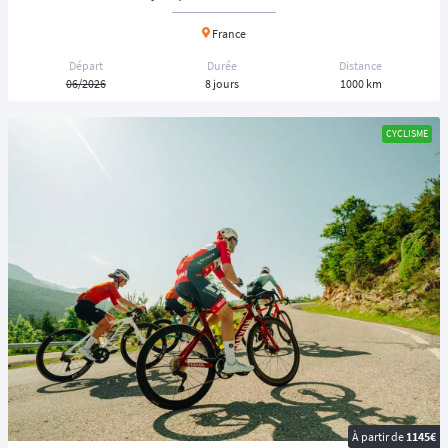
France
Départ
Durée
Distance
06/2026
8 jours
1000 km
CYCLISME
À partir de
1145€