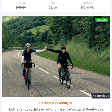
Départ
Durée
Distance
05/2026
2 jours
180 - 440 km
CYCLISME
À partir de
7€
HAMSTER CLASSIQUE
L'ultra-rando cycliste en autonomie entre Vosges et Forêt-Noire