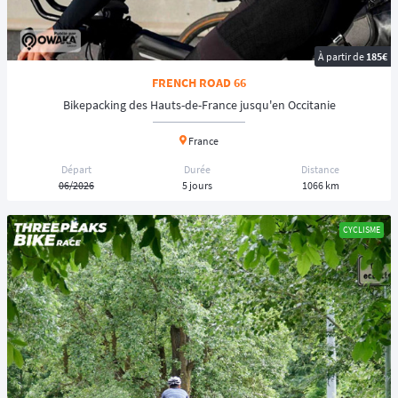
À partir de
185€
FRENCH ROAD 66
Bikepacking des Hauts-de-France jusqu'en Occitanie
France
Départ
Durée
Distance
06/2026
5 jours
1066 km
CYCLISME