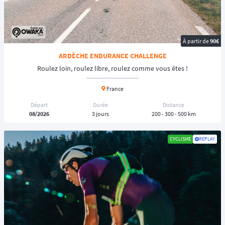
sans interruption, jour et nuit.
➡️
L'Autonomie totale
(Self-supported) : La règle d'or de la plupart de
ces aventures. Aucune assistance externe n'est autorisée. Vous devez
gérer vous-même votre navigation, votre alimentation, vos réparations
À partir de
90€
et votre sommeil.
ARDÈCHE ENDURANCE CHALLENGE
Roulez loin, roulez libre, roulez comme vous êtes !
🇫🇷 Les Événements Incontournables en
France
France au catalogue Owaka
Départ
Durée
Distance
08/2026
3 jours
200 - 300 - 500 km
Si l'envie vous prend de traverser l'Hexagone à la force des mollets, voici
les
épreuves de cyclisme d'endurance
qui marquent le
calendrier
français.
CYCLISME
REPLAY
1. La Race Across France (RAF) : Le Mythe de la Traversée
La Race Across France s'est imposée comme l'
épreuve reine de l'ultra-
distance
sur le territoire. Inspirée de la célèbre RAAM américaine, elle
propose de traverser la France de bout en bout.
Les formats :
De 300 km pour s'initier, jusqu'à l'épreuve reine de 2500
km (qui relie souvent le nord de la France à la Côte d'Azur).
L'esprit :
C'est un véritable test de résilience physique et mentale. Vous