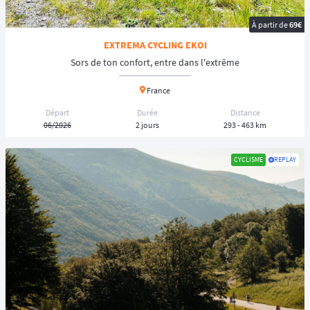
À partir de
69€
EXTREMA CYCLING EKOI
Sors de ton confort, entre dans l'extrême
France
Départ
Durée
Distance
06/2026
2 jours
293 - 463 km
CYCLISME
REPLAY