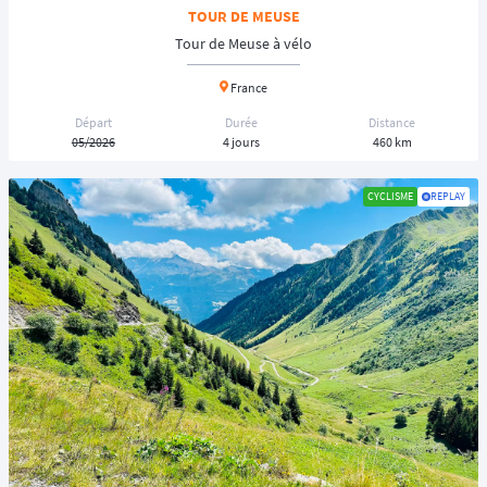
TOUR DE MEUSE
Tour de Meuse à vélo
France
Départ
Durée
Distance
05/2026
4 jours
460 km
CYCLISME
REPLAY