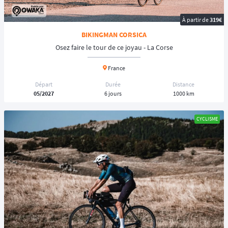
À partir de
319€
BIKINGMAN CORSICA
Osez faire le tour de ce joyau - La Corse
France
Départ
Durée
Distance
05/2027
6 jours
1000 km
CYCLISME