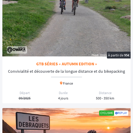
À partir de
95€
GTB SÉRIES « AUTUMN EDITION »
Convivialité et découverte de la longue distance et du bikepacking
France
Départ
Durée
Distance
09/2025
4 jours
500 - 350 km
CYCLISME
REPLAY