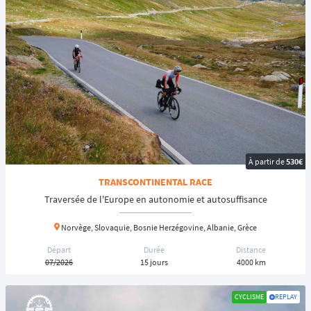
➡️
Épreuve Gravel, VTT ou Route :
Le Guide pour bien choisir son
aventure cycliste
Que vous visiez la ligne d'arrivée de la
Race Across France
ou que vous
cherchiez l'adrénaline d'un
BikingMan
, la France offre des routes
parfaitement adaptées à l'aventure sur bitume. Le cyclisme sur route se
réinvente, et c'est le moment idéal pour rejoindre le mouvement.
À partir de
530€
TRANSCONTINENTAL RACE
Traversée de l'Europe en autonomie et autosuffisance
Norvège, Slovaquie, Bosnie Herzégovine, Albanie, Grèce
Départ
Durée
Distance
07/2026
15 jours
4000 km
CYCLISME
REPLAY