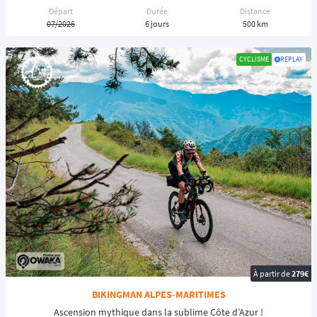
Départ
Durée
Distance
07/2026
6 jours
500 km
CYCLISME
REPLAY
À partir de
279€
BIKINGMAN ALPES-MARITIMES
Ascension mythique dans la sublime Côte d’Azur !