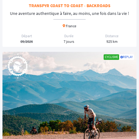
TRANSPYR COAST TO COAST - BACKROADS
Une aventure authentique à faire, au moins, une fois dans la vie !
France
Départ
Durée
Distance
05/2026
7 jours
925 km
CYCLISME
REPLAY