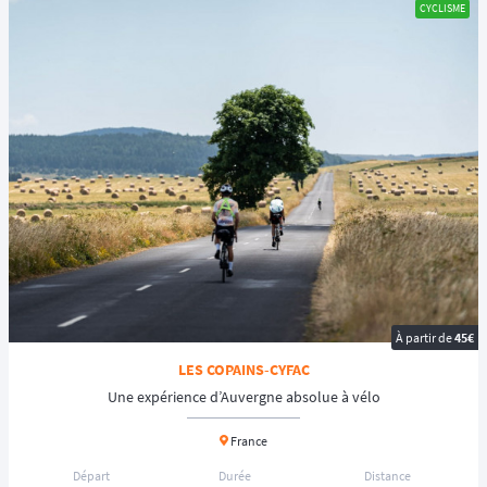
CYCLISME
À partir de
45€
LES COPAINS-CYFAC
Une expérience d’Auvergne absolue à vélo
France
Départ
Durée
Distance