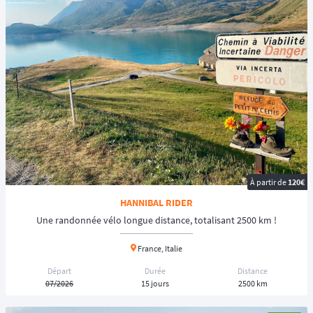
À partir de
120€
HANNIBAL RIDER
Une randonnée vélo longue distance, totalisant 2500 km !
France, Italie
Départ
Durée
Distance
07/2026
15 jours
2500 km