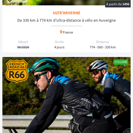
À partir de
149€
ULTR'ARVERNE
De 330 km à 774 km d'ultra-distance à vélo en Auvergne
France
Départ
Durée
Distance
06/2026
4 jours
774 - 560 - 330 km
CYCLISME