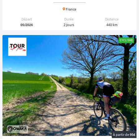
France
Départ
Durée
Distance
05/2026
2 jours
440 km
CYCLISME
À partir de
95€