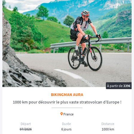
À partir de
339€
BIKINGMAN AURA
1000 km pour découvrir le plus vaste stratovolcan d’Europe !
France
Départ
Durée
Distance
07/2026
6 jours
1000 km