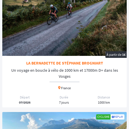
À partir de
1€
LA BERNADETTE DE STÉPHANE BROGNIART
Un voyage en boucle à vélo de 1000 km et 17000m D+ dans les
Vosges
France
Départ
Durée
Distance
07/2026
7 jours
1000 km
CYCLISME
REPLAY