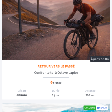
À partir de
30€
RETOUR VERS LE PASSÉ
Confronte toi à Octave Lapize
France
Départ
Durée
Distance
07/2026
1 jour
300 km
CYCLISME
REPLAY