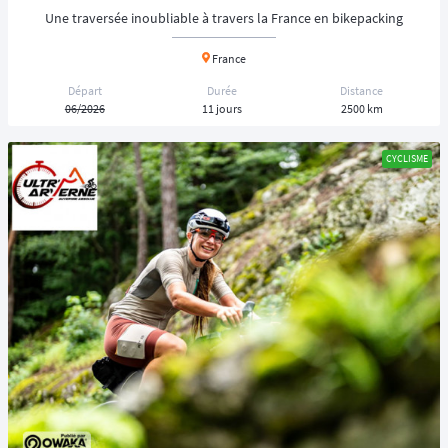
Une traversée inoubliable à travers la France en bikepacking
France
Départ
Durée
Distance
06/2026
11 jours
2500 km
CYCLISME