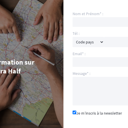
Nom et Prénom* :
Tél :
Email* :
rmation sur
ra Half
Message* :
Je m’inscris à la newsletter