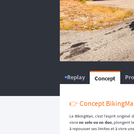
balise satellitaire est fortem
L’organisation dispose d
répartissent sur le circuit, ou
L’organisation dispose d’
répartissent sur le circuit, ou
Replay
Pr
Concept
👉 Concept BikingMa
Le BikingMan, c’est l’esprit originel
vivre
en solo ou en duo
, plongent l
à repousser ses limites et à vivre u