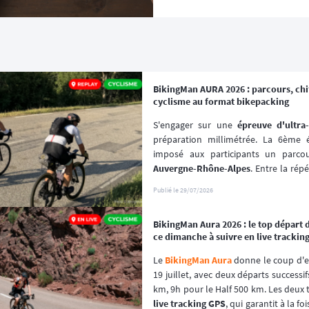
BikingMan AURA 2026 : parcours, chiff
cyclisme au format bikepacking
S'engager sur une 
épreuve d'ultra
préparation millimétrée. La 6ème 
Auvergne-Rhône-Alpes
. Entre la rép
et la privation de sommeil, les cou
Publié le
29/07/2026
preuve d'une gestion de l'effort chirur
BikingMan Aura 2026 : le top départ
Sans assistance extérieure, chaque e
ce dimanche à suivre en live trackin
se paie cash. Cet article décrypte l
statistiques d'abandon et vous permet
Le 
BikingMan Aura
 donne le coup d'e
grâce au replay de notre système de 
l
19 juillet, avec deux départs successif
km, 9h pour le Half 500 km. Les deux t
live tracking GPS
, qui garantit à la fo