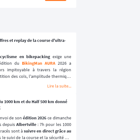
res et replay de la course d'ultra-
-cyclisme en bikepacking
 exige une 
édition du 
BikingMan AURA
 2026 a 
étition des cols, l'amplitude thermique 
reurs en solo ou en duo ont dû faire 
Lire la suite...
gicale.
 du 1000 km et du Half 500 km donné
rreur d'alimentation ou de navigation 
g
es données réelles de l'épreuve, les 
 de revivre la progression du peloton 
nvoi de son 
édition 2026
 ce dimanche 
ive tracking
.
s depuis 
Albertville
 : 7h pour les 1000 
racés sont à 
suivre en direct grâce au 
is le suivi de la course et la sécurité des 