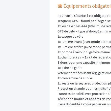
🎒 Équipements obligatoir
Pour votre sécurité il est obligatoir
Traqueur GPS – fourni par l’organisa
1x jeu de 4 piles AAA (lithium) de r
GPS de vélo – type Wahoo/Garmin o
1x casque de vélo
1x lumière avant (avec mode perma
1x lumière arrière (avec mode perm
1x pompe à vélo (obligatoire même lo
1x chambre à air + 1x kit de réparat
Bidons pour une capacité minimum d
1x paire de gants
Vêtement réfléchissant (eg: gilet Aud
1x couverture de survie
1x veste ou jersey avec protection 
Protection chaude pour les nuits fra
Lunettes de soleil avec protection U
Téléphone mobile et appareil de re
Pièce d’identité + copie papier ou n