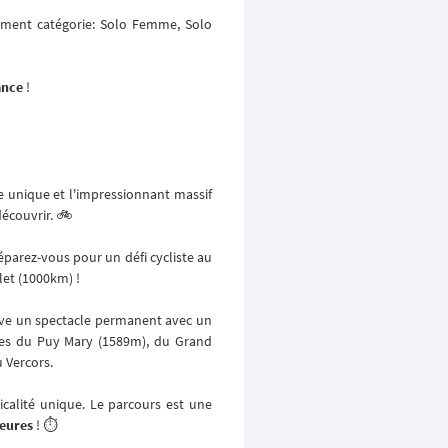
ement catégorie: Solo Femme, Solo
ance
!
e unique et l'impressionnant massif
découvrir. 🚲
parez-vous pour un défi cycliste au
et (1000km) !
rve un spectacle permanent avec un
ques du Puy Mary (1589m), du Grand
u Vercors.
icalité unique. Le parcours est une
heures
! ⏱️