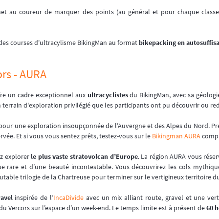
et au coureur de marquer des points (au général et pour chaque class
des courses d'ultracylisme BikingMan au format
bikepacking en autosuffis
rs - AURA
fre un cadre exceptionnel aux
ultracyclistes
du BikingMan, avec sa géologi
n terrain d'exploration privilégié que les participants ont pu découvrir ou re
 pour une exploration insoupçonnée de l’Auvergne et des Alpes du Nord. Pré
vée. Et si vous vous sentez prêts, testez-vous sur le
Bikingman AURA
compl
ez explorer
le plus vaste stratovolcan d’Europe
. La région AURA vous rése
ue rare et d’une beauté incontestable. Vous découvrirez les cols mythi
able trilogie de la Chartreuse pour terminer sur le vertigineux territoire d
ravel
inspirée de l’
IncaDivide
avec un mix alliant route, gravel et une vert
du Vercors sur l’espace d’un week-end. Le temps limite est à présent de
60 