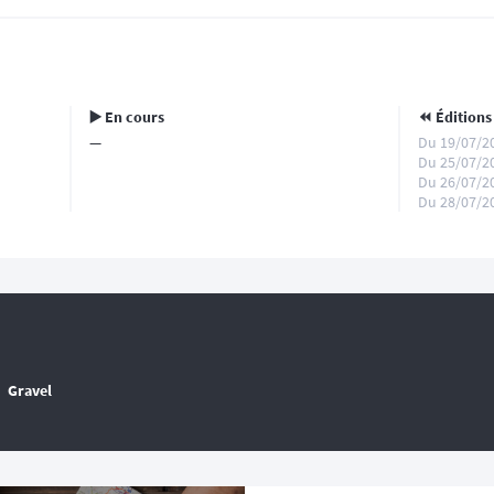
▶️ En cours
⏪️ Éditions
—
Du 19/07/2
Du 25/07/2
Du 26/07/2
Du 28/07/2
Gravel