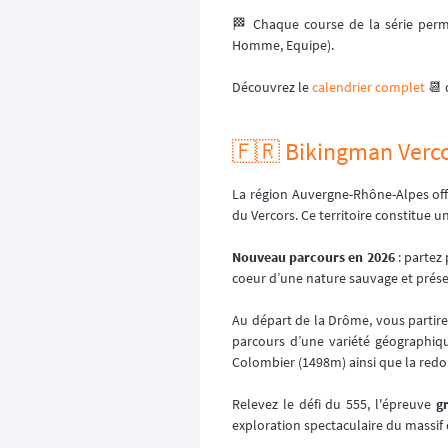
🏁 Chaque course de la série perm
Homme, Equipe).
Découvrez le
calendrier complet
📆 
🇫🇷 Bikingman Verco
La région Auvergne-Rhône-Alpes of
du Vercors. Ce territoire constitue u
Nouveau parcours en 2026
: partez
coeur d’une nature sauvage et préser
Au départ de la Drôme, vous partir
parcours d’une variété géographiq
Colombier (1498m) ainsi que la redout
Relevez le défi du 555, l'épreuve
g
exploration spectaculaire du massif 