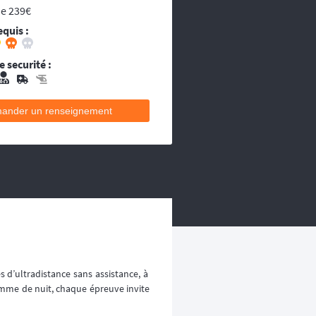
ou les égarés.
de 239€
decins et équipes médicales qui se
equis :
ecins et équipes médicales qui se
 securité :
ander un renseignement
ses d’ultradistance sans assistance, à
comme de nuit, chaque épreuve invite