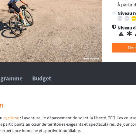
ent conseillée pour les accidents qui pourraient survenir en dehors du tracé, 
À partir 
’au moins une ambulance et/ou véhicule médicalisé à poste ainsi que des mé
Niveau r
 suivent la progression de la course.
hélicoptère(s), d’ambulance, d’équipes médicales à poste ainsi que des méd
 suivent la progression de la course.
Niveau de
Dem
ogramme
Budget
n
 du
cyclisme
: l’aventure, le dépassement de soi et la liberté. 🚴🏼‍♂️ Ces cour
es participants au cœur de territoires exigeants et spectaculaires. De jour 
ne expérience humaine et sportive inoubliable.