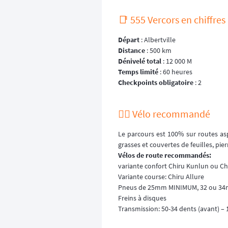
📑 555 Vercors en chiffres 
Départ
: Albertville
Distance
: 500 km
Dénivelé total
: 12 000 M
Temps limité
: 60 heures
Checkpoints obligatoire
: 2
🚵‍♂️ Vélo recommandé
Le parcours est 100% sur routes asp
grasses et couvertes de feuilles, pier
Vélos de route recommandés:
variante confort Chiru Kunlun ou Ch
Variante course: Chiru Allure
Pneus de 25mm MINIMUM, 32 ou 34mm
Freins à disques
Transmission: 50-34 dents (avant) – 1