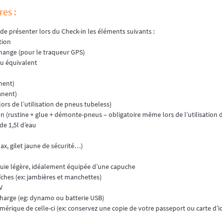
es :
e de présenter lors du Check-in les éléments suivants :
tion
echange (pour le traqueur GPS)
u équivalent
nent)
anent)
rs de l’utilisation de pneus tubeless)
ion (rustine + glue + démonte-pneus – obligatoire même lors de l’utilisation
e 1,5l d’eau
ax, gilet jaune de sécurité…)
pluie légère, idéalement équipée d’une capuche
îches (ex: jambières et manchettes)
V
charge (eg: dynamo ou batterie USB)
umérique de celle-ci (ex: conservez une copie de votre passeport ou carte d’