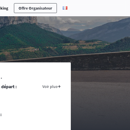
cking
Offre Organisateur
erche en cas d’accident ou maladie,
.
ones n’est pas toujours aisée ….
 départ :
s pays traversés, prenez avec vous
Voir plus
ite du ministère des affaires
tement conseillé voire indispensable
re d’une randonnée, vous vous
:
ntacts d’assistance médicale locale.
uivent la progression de la course. La