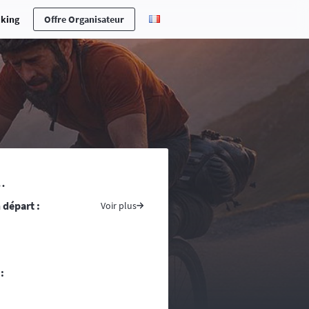
cking
Offre Organisateur
erche en cas d’accident ou maladie,
.
ones n’est pas toujours aisée ….
 départ :
s pays traversés, prenez avec vous
Voir plus
ite du ministère des affaires
tement conseillé voire indispensable
re d’une randonnée, vous vous
:
ntacts d’assistance médicale locale.
uivent la progression de la course. La