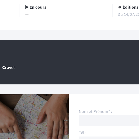
▶️ En cours
⏪️ Éditions
—
Du 14/07/2
Gravel
Nom et Prénom* :
Tél :