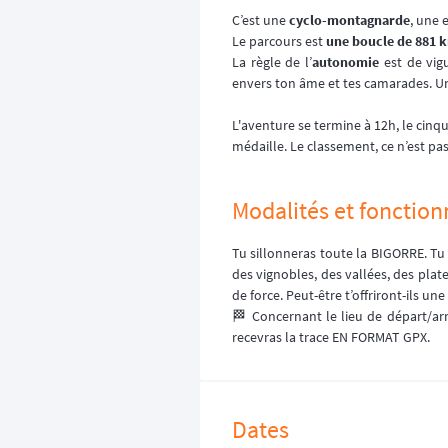
C’est une
cyclo-montagnarde
, une
Le parcours est
une boucle de 881 
La règle de l’
autonomie
est de vigu
envers ton âme et tes camarades. Une
L'aventure se termine à 12h, le cinqui
médaille. Le classement, ce n’est pa
Modalités et fonctio
Tu sillonneras toute la BIGORRE. Tu
des vignobles, des vallées, des plat
de force. Peut-être t’offriront-ils un
🏁 Concernant le lieu de départ/arr
recevras la trace EN FORMAT GPX.
Dates