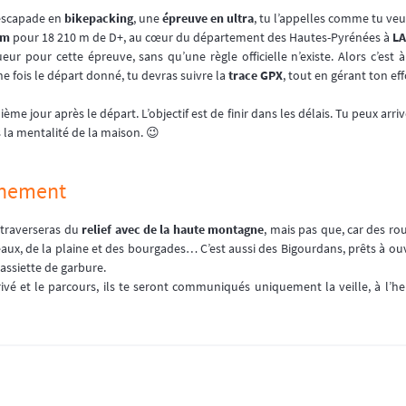
 escapade en
bikepacking
, une
épreuve en ultra
, tu l’appelles comme tu veu
km
pour 18 210 m de D+, au cœur du département des Hautes-Pyrénées à
LA
eur pour cette épreuve, sans qu’une règle officielle n’existe. Alors c’est
 fois le départ donné, tu devras suivre la
trace GPX
, tout en gérant ton ef
ème jour après le départ. L’objectif est de finir dans les délais. Tu peux arri
s la mentalité de la maison. 😉
nnement
 traverseras du
relief avec de la haute montagne
, mais pas que, car des rou
eaux, de la plaine et des bourgades… C’est aussi des Bigourdans, prêts à ouv
e assiette de garbure.
ivé et le parcours, ils te seront communiqués uniquement la veille, à l’he