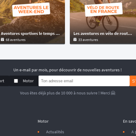
Aventures sportives le temps d'un week-end : trail, VTT, gravel
Les aventures en vélo de route en France : bikepacking, autosuffisance et ultra-distance !
68 aventures
33 aventures
Un e-mail par mois, pour découvrir de nouvelles aventures !
ort
Motor
S
Vous êtes déjà plus de 10 000 à nous suivre ! Merci 🤗
Motor
En savo
Actualités
A 