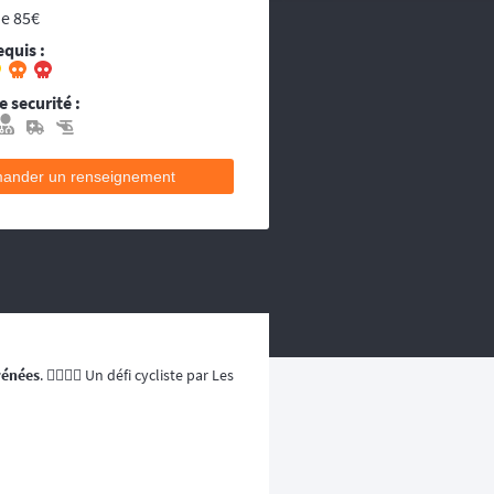
ou les égarés.
de 85€
decins et équipes médicales qui se
equis :
ecins et équipes médicales qui se
 securité :
ander un renseignement
rénées
. 🚴🏼‍♂️⛰️ Un défi cycliste par Les