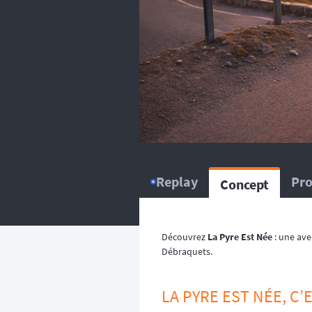
balise satellitaire est fortem
L’organisation dispose d
répartissent sur le circuit, ou
L’organisation dispose d’
répartissent sur le circuit, ou
Replay
Pr
Concept
Découvrez
La Pyre Est Née
: une av
Débraquets.
LA PYRE EST NÉE, C’