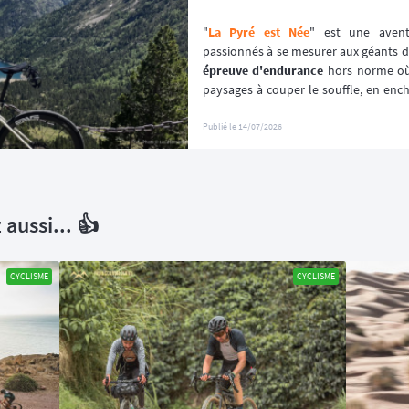
"
La Pyré est Née
" est une avent
épreuve d'endurance
 hors norme où 
paysages à couper le souffle, en ench
et sauvages
, le tout 
en autonomie
. C
autant physique que mental, où c
Publié le
14/07/2026
orientation, son ravitaillement, so
environnement montagnard aussi exi
aussi... 👍
CYCLISME
CYCLISME