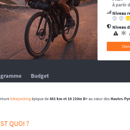
ent conseillée pour les accidents qui pourraient survenir en dehors du tracé, 
À partir 
’au moins une ambulance et/ou véhicule médicalisé à poste ainsi que des mé
Niveau r
 suivent la progression de la course.
hélicoptère(s), d’ambulance, d’équipes médicales à poste ainsi que des méd
 suivent la progression de la course.
Niveau de
Dem
ogramme
Budget
enture
bikepacking
épique de
881 km et 18 210m D+
au cœur des
Hautes-Py
EST QUOI ?