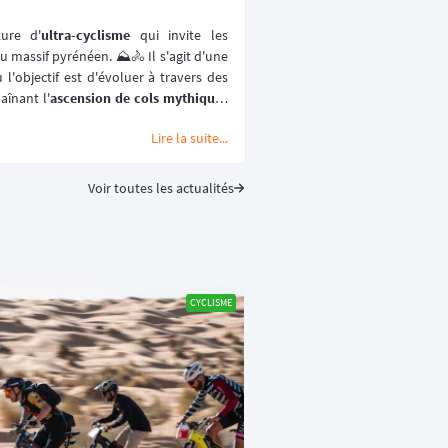
ure d'
ultra-cyclisme
 qui invite les 
l'objectif est d'évoluer à travers des 
aînant l'
ascension de cols mythiques 
'est un véritable 
voyage à vélo
, un défi 
Lire la suite...
haque participant doit gérer son 
n effort et son sommeil au cœur d'un 
geant que majestueux.
Voir toutes les actualités
CYCLISME