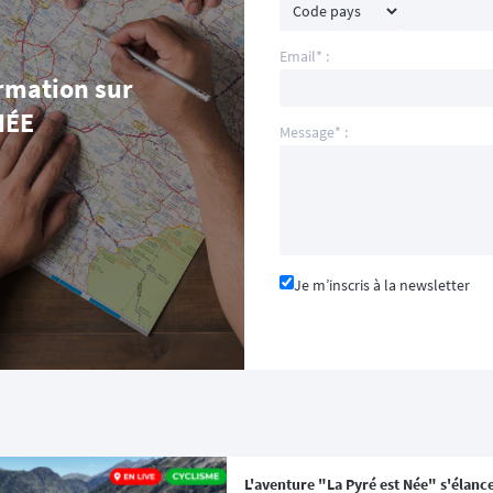
Email* :
rmation sur
NÉE
Message* :
Je m’inscris à la newsletter
L'aventure "La Pyré est Née" s'élance