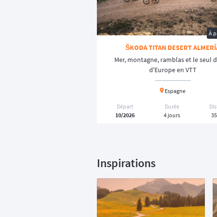
À p
ŠKODA TITAN DESERT ALMERÍ
Mer, montagne, ramblas et le seul d
d'Europe en VTT
Espagne
Départ
Durée
Di
10/2026
4 jours
35
Inspirations