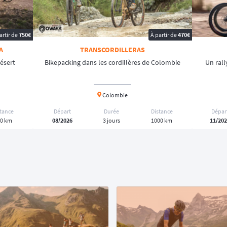
artir de
750€
À partir de
470€
A
TRANSCORDILLERAS
ésert
Bikepacking dans les cordillères de Colombie
Un rall
Colombie
stance
Départ
Durée
Distance
Dépar
0 km
08/2026
3 jours
1000 km
11/20