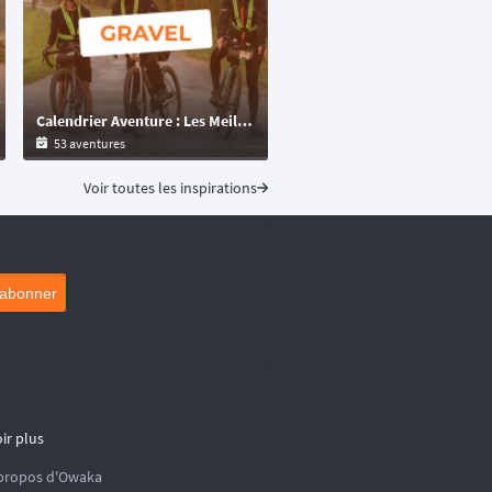
Calendrier Aventure : Les Meilleures Épreuves Gravel et Multi-Formats à Découvrir
53 aventures
Voir toutes les inspirations
'abonner
ir plus
propos d'Owaka