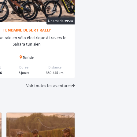
À partir de
2950€
TEMBAINE DESERT RALLY
ye-raid en vélo électrique à travers le
Sahara tunisien
Tunisie
t
Durée
Distance
26
8 jours
380-445 km
Voir toutes les aventures