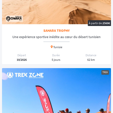
À partir de
2560€
SAHARA TROPHY
Une expérience sportive inédite au cœur du désert tunisien
Tunisie
Départ
Durée
Distance
10/2026
5 jours
62 km
TREK