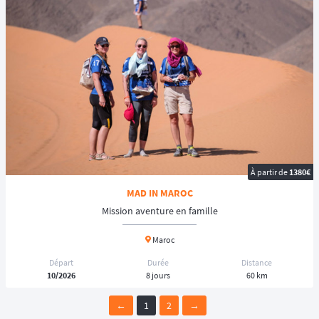
À partir de
1380€
MAD IN MAROC
Mission aventure en famille
Maroc
Départ
Durée
Distance
10/2026
8 jours
60 km
←
1
2
→