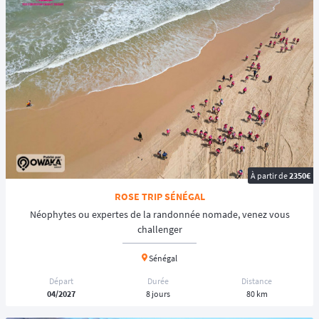
◾️
Simplicité d'inscription
: Envoyez nous une demande de
renseignement, nous saurons vous rediriger sur les sites des
organisateurs pour réserver votre dossard ou votre place en expédition.
🏁 Vous êtes prêt pour le grand départ ? Consultez ci-dessous la
liste
des treks et raids à pied
. Utilisez les filtres pour choisir votre destination
qui changera votre année 2026 ! 🧡
À partir de
2350€
ROSE TRIP SÉNÉGAL
Néophytes ou expertes de la randonnée nomade, venez vous
challenger
Sénégal
Départ
Durée
Distance
04/2027
8 jours
80 km