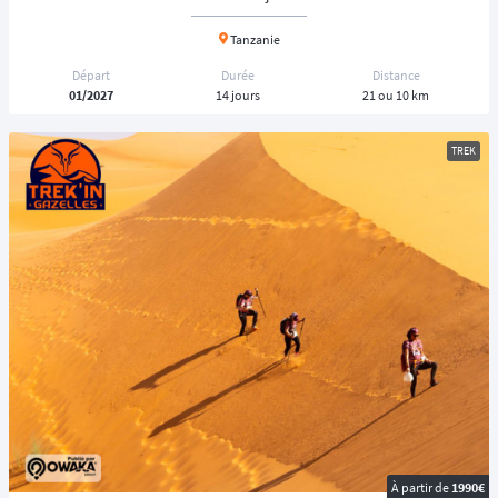
Tanzanie
Départ
Durée
Distance
01/2027
14 jours
21 ou 10 km
TREK
À partir de
1990€