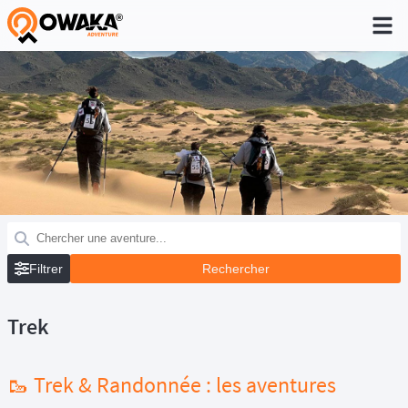
®
Filtrer
Trek
🥾 Trek & Randonnée : les aventures