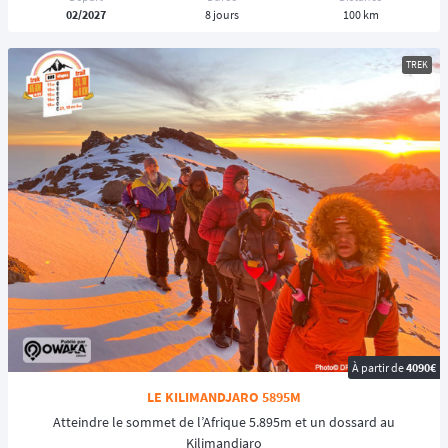
02/2027
8 jours
100 km
TREK
À partir de
4090€
LE KILIMANDJARO 5895M
Atteindre le sommet de l’Afrique 5.895m et un dossard au
Kilimandjaro