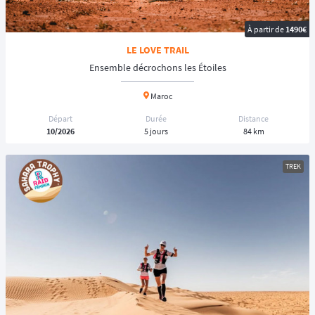
À partir de
1490€
LE LOVE TRAIL
Ensemble décrochons les Étoiles
Maroc
Départ
Durée
Distance
10/2026
5 jours
84 km
TREK