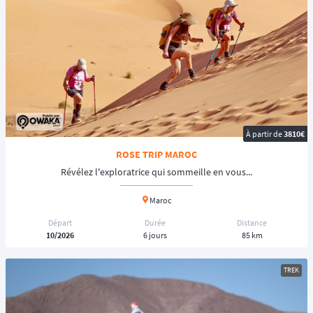
À partir de
3810€
ROSE TRIP MAROC
Révélez l'exploratrice qui sommeille en vous...
Maroc
Départ
Durée
Distance
10/2026
6 jours
85 km
TREK