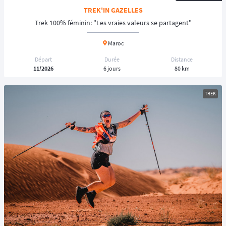
TREK'IN GAZELLES
Trek 100% féminin: "Les vraies valeurs se partagent"
Maroc
Départ
Durée
Distance
11/2026
6 jours
80 km
TREK