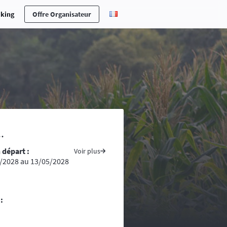
cking
Offre Organisateur
erche en cas d’accident ou maladie,
.
ones n’est pas toujours aisée ….
 départ :
s pays traversés, prenez avec vous
Voir plus
/2028 au 13/05/2028
ite du ministère des affaires
tement conseillé voire indispensable
re d’une randonnée, vous vous
:
ntacts d’assistance médicale locale.
uivent la progression de la course. La