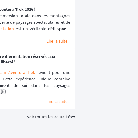
ventura Trek 2026 !
immersion totale dans les montagnes 
uverte de paysages spectaculaires et de 
entation
 est un véritable 
défi sportif 
s avec un esprit d’aventure et de 
Lire la suite...
articipantes évoluent hors des sentiers 
llages ethniques et crêtes escarpées. 🌾
re d'orientation réservée aux
liberté !
nam Aventura Trek
 revient pour une 
ement de soi
 dans les paysages 
🇳
Lire la suite...
Voir toutes les actualités