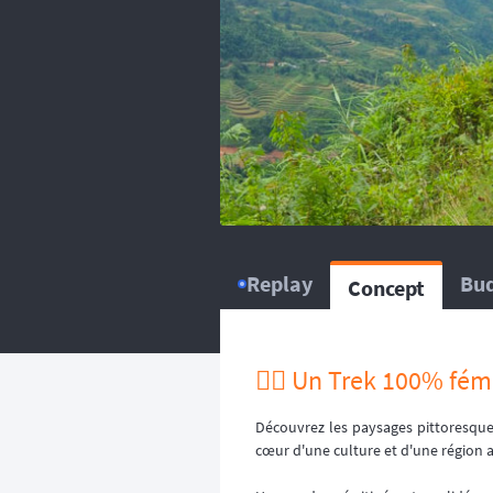
balise satellitaire est fortem
L’organisation dispose d
répartissent sur le circuit, ou
L’organisation dispose d’
répartissent sur le circuit, ou
Replay
Bu
Concept
🏃‍♂️ Un Trek 100% fém
Découvrez les paysages pittoresqu
cœur d'une culture et d'une région a