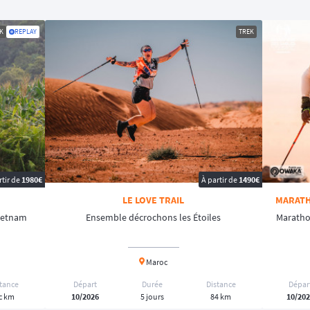
K
REPLAY
TREK
rtir de
1980€
À partir de
1490€
LE LOVE TRAIL
MARATH
Vietnam
Ensemble décrochons les Étoiles
Maratho
Maroc
stance
Départ
Durée
Distance
Dépar
c km
10/2026
5 jours
84 km
10/20