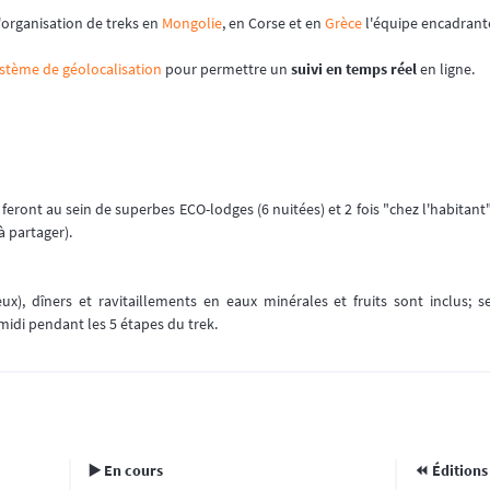
'organisation de treks en
Mongolie
, en Corse et en
Grèce
l'équipe encadrante
stème de géolocalisation
pour permettre un
suivi en temps réel
en ligne.
 feront au sein de superbes ECO-lodges (6 nuitées) et 2 fois "chez l'habitan
à partager).
eux), dîners et ravitaillements en eaux minérales et fruits sont inclus;
midi pendant les 5 étapes du trek.
▶️ En cours
⏪️ Éditions