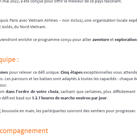
 mai 2022, a été conçue pour offrir le meilleur de ce pays fascinant.
epuis Paris avec Vietnam Airlines – non inclus), une organisation locale exp
t isolés, du Nord-Vietnam.
n viendront enrichir ce programme conçu pour allier
aventure
et
exploration
quipe :
emmes
pour relever ce défi unique.
Cinq étapes
exceptionnelles vous attend
és. Les parcours et les balises sont adaptés à toutes les capacités : chaque é
our.
mum
dans l’ordre de votre choix
, sachant que certaines, plus difficilement
 défi est basé sur
5 à 7 heures de marche environ par jour
.
", boussole en main, les participantes suivront des sentiers pour progresser.
 accompagnement