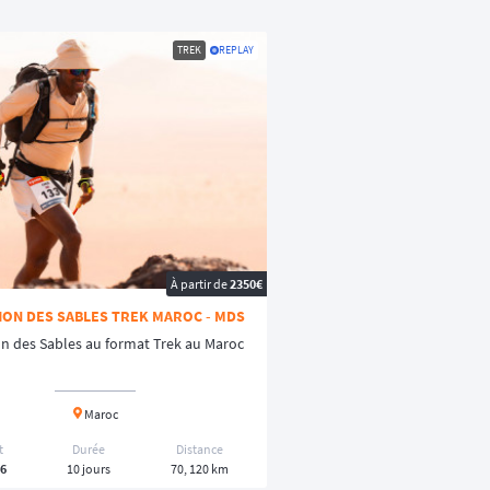
TREK
REPLAY
À partir de
2350€
ON DES SABLES TREK MAROC - MDS
n des Sables au format Trek au Maroc
Maroc
t
Durée
Distance
26
10 jours
70, 120 km