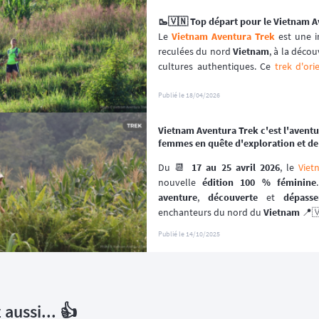
🥾🇻🇳 Top départ pour le Vietnam A
Le 
Vietnam Aventura Trek
 est une 
reculées du nord 
Vietnam
, à la déco
cultures authentiques. Ce 
trek d'ori
100% féminin
, sans chrono ❌ mai
solidarité. Accessible à toutes, les p
Publié le
18/04/2026
battus, entre rizières en terrasses, vi
Vietnam Aventura Trek c'est l'aventu
femmes en quête d'exploration et de 
Du 📆 
17 au 25 avril 2026
, le 
Viet
nouvelle 
édition 100 % féminine
aventure
, 
découverte
 et 
dépass
enchanteurs du nord du 
Vietnam
 📍
Publié le
14/10/2025
aussi... 👍