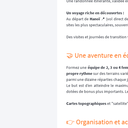
Une randonnée itinérante, validée en
Un voyage riche en découvertes :
Au départ de
Hanoï
📍 (vol direct d
sites les plus spectaculaires, souven
Des visites et journées de transitio
🤝 Une aventure en é
Formez une
équipe de 2, 3 ou 4 f
propre rythme
sur des terrains vari
parmi une dizaine réparties chaque j
Le but est d’en atteindre le maxi
dotées de bonus plus importants. Le
Cartes topographiques
et "satellite
👉️ Organisation et