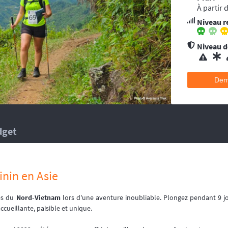
ent conseillée pour les accidents qui pourraient survenir en dehors du tracé, 
À partir 
’au moins une ambulance et/ou véhicule médicalisé à poste ainsi que des mé
Niveau r
 suivent la progression de la course.
hélicoptère(s), d’ambulance, d’équipes médicales à poste ainsi que des méd
 suivent la progression de la course.
Niveau de
Dem
dget
inin en Asie
es du
Nord-Vietnam
lors d'une aventure inoubliable. Plongez pendant 9 
ccueillante, paisible et unique.