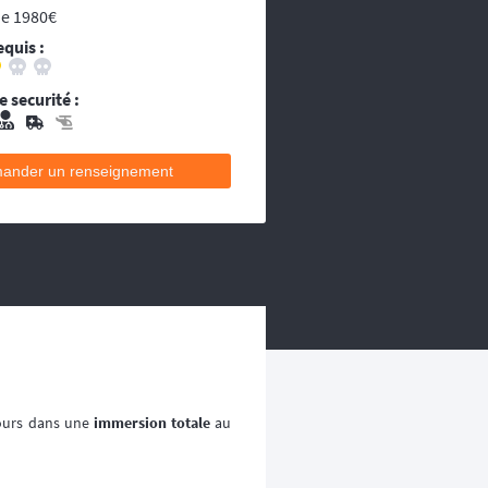
ou les égarés.
de 1980€
decins et équipes médicales qui se
equis :
ecins et équipes médicales qui se
 securité :
ander un renseignement
jours dans une
immersion totale
au