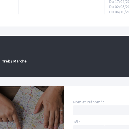
—
Du 17/04/2
Du 02/05/2
Du 06/10/2
Trek / Marche
Nom et Prénom* :
Tél :