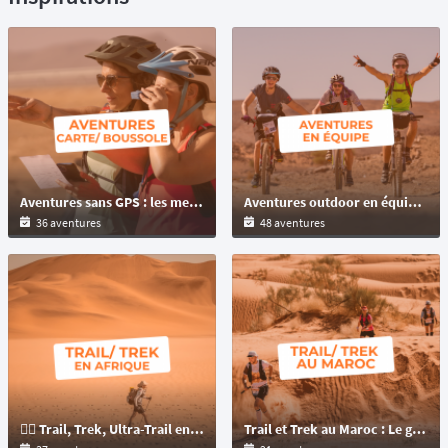
Aventures sans GPS : les meilleures épreuves à naviguer à la carte, au roadbook et à la boussole
Aventures outdoor en équipe : raids multisports et challenges pour tous les niveaux
36 aventures
48 aventures
🏃‍♂️ Trail, Trek, Ultra-Trail en Afrique : du désert à l'océan, trouvez l'aventure à votre mesure !
Trail et Trek au Maroc : Le guide ultime pour choisir votre aventure dans le désert Marocain et Atlas