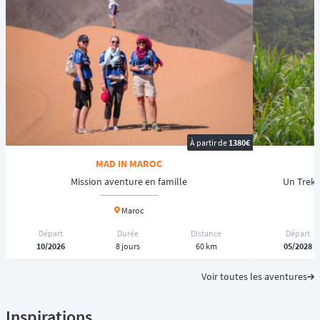
À partir de
1380€
MAD IN MAROC
Mission aventure en famille
Un Trek 
Maroc
Départ
Durée
Distance
Départ
10/2026
8 jours
60 km
05/2028
Voir toutes les aventures
Inspirations