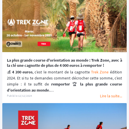
La plus grande course d'orientation au monde : Trek Zone, avec à
la clé une cagnotte de plus de 4 000 euros à remporter !
💰️ 
4 200 euros
, c’est le montant de la cagnotte 
Trek Zone
 édition 
2024. Et si tu te demandes comment décrocher cette somme, c’est 
simple : il te suffit de 
remporter
 🏆️ 
la plus grande course 
d’orientation au monde
.
Lire la suite...
Publié le
12/12/2024
Trek Zone
, c’est bien plus qu’un 
trek
. Pendant 7 jours, tu 
arpenteras les paysages spectaculaires du 
désert marocain
 📍 : le 
grand erg, la palmeraie, la vaste hamada, le labyrinthe de dunes, et 
même un mystérieux village abandonné.