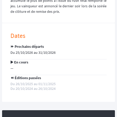
accumulé le plus de points à l’issue du rush final remporte le
jeu. Le vainqueur est annoncé le dernier soir lors de la soirée
de clôture et de remise des prix.
Dates
⏩️ Prochains départs
Du 25/10/2026 au 31/10/2026
▶️ En cours
—
⏪️ Éditions passées
Du 26/10/2025 au 01/11/2025
Du 20/10/2024 au 26/10/2024