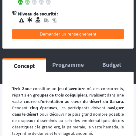
contacts d’assistance médicale locale.
L’organisation dispose de médecin(s), et
Niveau de securité :
d’une équipe médicale. Ils se répartissent sur
le circuit, ou suivent la progression de la
course. La balise satellitaire est fortement
Demander un renseignement
conseillée pour les accidents qui pourraient
survenir en dehors du tracé, ou les égarés.
L’organisation dispose d’au moins une
ambulance et/ou véhicule médicalisé à
poste ainsi que des médecins et équipes
Programme
Budget
Concept
médicales qui se répartissent sur le circuit,
ou suivent la progression de la course.
L’organisation dispose d’hélicoptère(s),
d’ambulance, d’équipes médicales à poste
Trek Zone
constitue un
jeu d'aventure
où des concurrents,
ainsi que des médecins et équipes médicales
répartis en
groupes de trois coéquipiers
, rivalisent dans une
qui se répartissent sur le circuit, ou suivent la
vaste
course d'orientation au cœur du désert du Sahara
.
progression de la course.
Pendant
cinq épreuves
, les participants doivent
naviguer
dans le désert
pour découvrir le plus grand nombre possible
de drapeaux disséminés au sein des emblématiques décors
désertiques : le grand erg, la palmeraie, la vaste hamada, le
labyrinthe de dunes et le village abandonné.