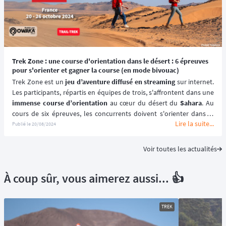
Trek Zone : une course d'orientation dans le désert : 6 épreuves
pour s'orienter et gagner la course (en mode bivouac)
Trek Zone est un 
jeu d’aventure diffusé en streaming
 sur internet. 
immense course d’orientation
 au cœur du désert du 
Sahara
. Au 
Lire la suite...
désert
 et récupérer le maximum de drapeaux répartis dans six 
Publié le
20/08/2024
zones distinctes.
Voir toutes les actualités
À coup sûr, vous aimerez aussi... 👍
TREK