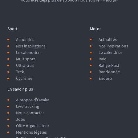
Vous êtes déjà plus de 10 000 à nous suivre ! Merci 🤗
Sport
Motor
Actualités
Actualités
Nos inspirations
Nos inspirations
Le calendrier
Le calendrier
Multisport
Raid
Ultra-trail
Rallye-Raid
Trek
Randonnée
Cyclisme
Enduro
En savoir plus
A propos d'Owaka
Live tracking
Nous contacter
Jobs
Offre organisateur
Mentions légales