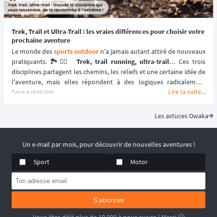
Trek, Trail et Ultra-Trail : les vraies différences pour choisir votre
prochaine aventure
Le monde des 
sports outdoor
 n'a jamais autant attiré de nouveaux 
pratiquants. 🏞️🏃‍♂️ 
Trek, trail running, ultra-trail
… Ces trois 
disciplines partagent les chemins, les reliefs et une certaine idée de 
l'aventure, mais elles répondent à des logiques radicalement 
Lire la suite...
différentes. Comprendre leurs subtilités, c'est aussi mieux cibler 
Publié le
28/05/2026
l'expérience qui correspond à vos envies, votre niveau physique et 
votre rapport au dépassement de soi.
Les astuces Owaka
Un e-mail par mois, pour découvrir de nouvelles aventures !
Sport
Motor
S'abonner