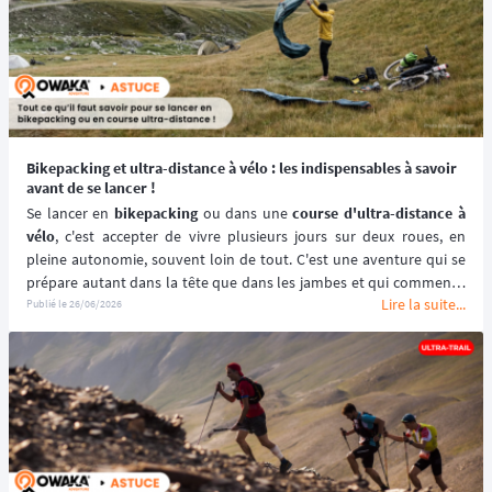
Bikepacking et ultra-distance à vélo : les indispensables à savoir
avant de se lancer !
Se lancer en 
bikepacking
 ou dans une 
course d'ultra-distance à 
vélo
, c'est accepter de vivre plusieurs jours sur deux roues, en 
pleine autonomie, souvent loin de tout. C'est une aventure qui se 
prépare autant dans la tête que dans les jambes et qui commence 
Lire la suite...
bien avant le départ. Voici les grandes clés pour aborder cette 
Publié le
26/06/2026
discipline avec les meilleures chances de succès, que vous visiez 
votre premier itinéraire gravel ou votre première ligne d'arrivée de 
course ultra. ⬇️