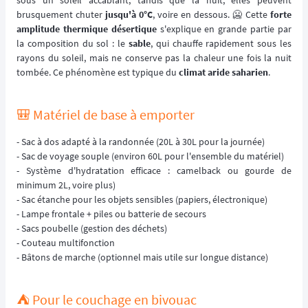
sous un soleil accablant, tandis que la nuit, elles peuvent
brusquement chuter
jusqu'à 0°C
, voire en dessous. 🥶 Cette
forte
amplitude thermique désertique
s'explique en grande partie par
la composition du sol : le
sable
, qui chauffe rapidement sous les
rayons du soleil, mais ne conserve pas la chaleur une fois la nuit
tombée. Ce phénomène est typique du
climat aride saharien
.
🎒 Matériel de base à emporter
- Sac à dos adapté à la randonnée (20L à 30L pour la journée)
- Sac de voyage souple (environ 60L pour l'ensemble du matériel)
- Système d'hydratation efficace : camelback ou gourde de
minimum 2L, voire plus)
- Sac étanche pour les objets sensibles (papiers, électronique)
- Lampe frontale + piles ou batterie de secours
- Sacs poubelle (gestion des déchets)
- Couteau multifonction
- Bâtons de marche (optionnel mais utile sur longue distance)
⛺️ Pour le couchage en bivouac