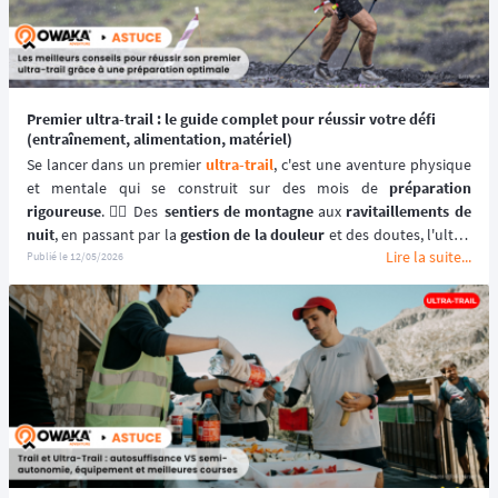
Premier ultra-trail : le guide complet pour réussir votre défi
(entraînement, alimentation, matériel)
Se lancer dans un premier 
ultra-trail
, c'est une aventure physique 
et mentale qui se construit sur des mois de 
préparation 
rigoureuse
. 🏃‍♂️ Des 
sentiers de montagne
 aux 
ravitaillements de 
nuit
, en passant par la 
gestion de la douleur
 et des doutes, l'ultra-
Lire la suite...
trail met à l'épreuve chaque facette de l'athlète. Mais avec les 
bons 
Publié le
12/05/2026
outils
, les 
bonnes méthodes
 et la 
bonne stratégie
, franchir cette 
ligne d'arrivée est à la portée de tout traileur motivé. 🏁
Chez 
Owaka
, nous avons réuni pour vous le 
guide complet
 pour 
aborder sereinement votre 
premier ultra
. Entraînement, nutrition, 
matériel, préparation mentale : on ne vous laisse rien dans les 
jambes. 🔥