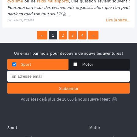
cyclisme
 ou de 
raids multisports
Pourquoi partir sur des événements organisés alors que l'on peut 
partir en road-trip tout seul ?
 🤔
Lire la suite...
Publié le
24/07/2025
En 2025, les aventuriers sont de plus en plus nombreux à faire le 
choix d'une 
expédition encadrée
. Ce format présente de 
←
1
2
3
4
→
nombreux avantages, notamment en matière de 
logistique
sécurité
 et d'
immersion
 dans des territoires parfois isolés. 🌍
Un e-mail par mois, pour découvrir de nouvelles aventures !
Sport
Motor
S'abonner
Vous êtes déjà plus de 10 000 à nous suivre ! Merci 🤗
Sport
Motor