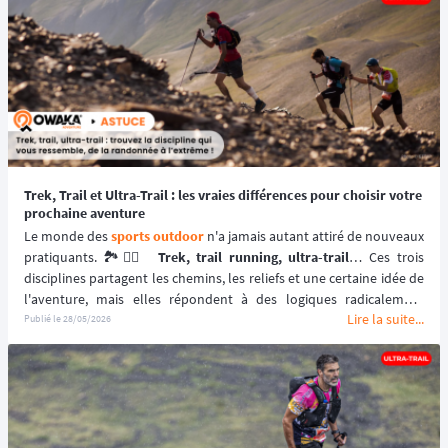
votre premier itinéraire gravel ou votre première ligne d'arrivée de 
course ultra. ⬇️
Trek, Trail et Ultra-Trail : les vraies différences pour choisir votre
prochaine aventure
Le monde des 
sports outdoor
 n'a jamais autant attiré de nouveaux 
pratiquants. 🏞️🏃‍♂️ 
Trek, trail running, ultra-trail
… Ces trois 
disciplines partagent les chemins, les reliefs et une certaine idée de 
l'aventure, mais elles répondent à des logiques radicalement 
Lire la suite...
différentes. Comprendre leurs subtilités, c'est aussi mieux cibler 
Publié le
28/05/2026
l'expérience qui correspond à vos envies, votre niveau physique et 
votre rapport au dépassement de soi.