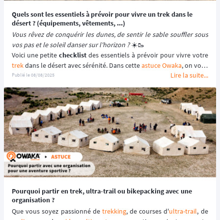
Quels sont les essentiels à prévoir pour vivre un trek dans le
désert ? (équipements, vêtements, ...)
Vous rêvez de conquérir les dunes, de sentir le sable souffler sous 
vos pas et le soleil danser sur l'horizon ?
 ☀️🥾
Voici une petite 
checklist
trek
 dans le désert avec sérénité. Dans cette 
astuce Owaka
, on vous 
Lire la suite...
conseille d'adapter vos 
équipements
 en fonction de la destination, 
Publié le
08/08/2025
de la durée de votre aventure, de votre hébergement sur place 
(bivouacs, hôtel)...
👉️ Si vous partez en 
trip encadré avec une organisation
, sachez 
que certaines d'entre elles vous demanderont une liste précise 
d’équipements, parfois 
obligatoires
, ainsi qu'une liste 
d’équipements conseillés.
Pourquoi partir en trek, ultra-trail ou bikepacking avec une
organisation ?
Que vous soyez passionné de 
trekking
, de courses d'
ultra-trail