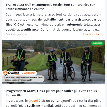
Trail et ultra-trail en autonomie totale : tout comprendre sur
l'autosuffisance en course
Courir seul face à la nature, avec tout ce dont vous avez besoin 
dans votre sac — 
pas de ravitaillement, pas d'assistance, pas de 
filet
. ❌ C'est l'essence même du 
trail en autonomie totale
, aussi 
appelé 
autosuffisance
. Ce format de course fascine autant qu'il 
Lire la suite...
intimide : il représente le 
niveau ultime d'engagement
 pour un 
Publié le
05/05/2026
trailer ou un 
ultra-traileur,
 celui où la préparation, la stratégie et la 
gestion des ressources font toute la différence.
Mais qu'est-ce qui distingue exactement l'autosuffisance de la 
semi-autonomie ?
 Quelles courses adoptent ce format ? Quel 
équipement emporter ? Cet article complet répond à toutes ces 
questions pour vous aider à franchir le pas ou simplement mieux 
comprendre ces deux univers qui coexistent dans le monde du 
trail 
running
. 🏃‍♂️
Progresser en Gravel : les 4 piliers pour rouler plus vite et plus
loin en 2026
Il y a dix ans, le 
gravel
 était un ovni. Aujourd'hui, c'est la discipline 
qui redéfinit le 
cyclisme mondial
. Voici pourquoi — et comment en 