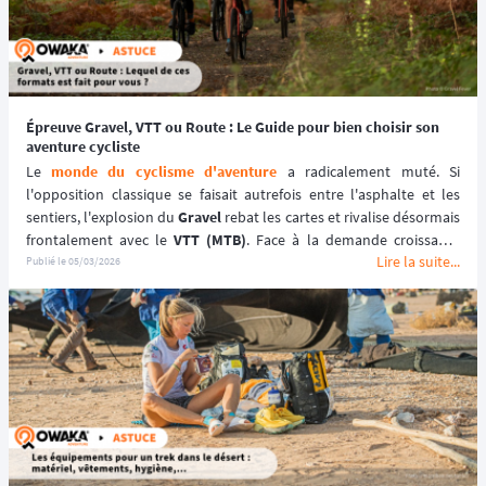
Vous choisissez votre itinéraire, votre rythme, vos bivouacs. 
L'autonomie est complète — et la responsabilité aussi.
➡️ 
Épreuve encadrée par une organisation
 (recommandé)
Un tracé officiel, des balises GPS pour votre sécurité, une liste de 
matériel obligatoire fournie par l'organisateur, et une communauté 
d'aventuriers à vos côtés.
Épreuve Gravel, VTT ou Route : Le Guide pour bien choisir son
aventure cycliste
Le 
monde du cyclisme d'aventure
 a radicalement muté. Si 
l'opposition classique se faisait autrefois entre l'asphalte et les 
sentiers, l'explosion du 
Gravel
 rebat les cartes et rivalise désormais 
frontalement avec le 
VTT (MTB)
. Face à la demande croissante 
Lire la suite...
pour l'exploration sur deux roues, les organisateurs d'événements 
Publié le
05/03/2026
s'adaptent et proposent aujourd'hui des 
épreuves multi-formats
. 
Comment différencier les traces ? Quel matériel privilégier ? Et 
surtout, quel format correspond à votre condition physique et à 
vos envies de grand large ? 👀⬇️