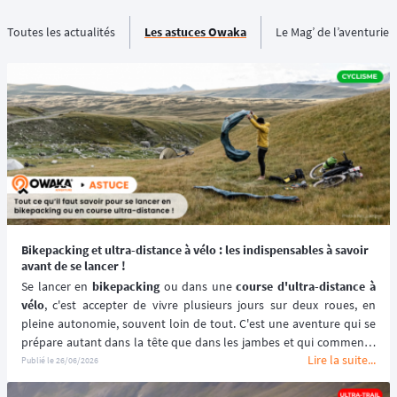
Toutes les actualités
Les astuces Owaka
Le Mag’ de l’aventurier
Bikepacking et ultra-distance à vélo : les indispensables à savoir
avant de se lancer !
Se lancer en 
bikepacking
 ou dans une 
course d'ultra-distance à 
vélo
, c'est accepter de vivre plusieurs jours sur deux roues, en 
pleine autonomie, souvent loin de tout. C'est une aventure qui se 
prépare autant dans la tête que dans les jambes et qui commence 
Lire la suite...
bien avant le départ. Voici les grandes clés pour aborder cette 
Publié le
26/06/2026
discipline avec les meilleures chances de succès, que vous visiez 