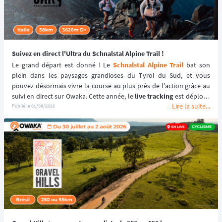
Suivez en direct l'Ultra du Schnalstal Alpine Trail !
Le grand départ est donné ! Le 
Schnalstal Alpine Trail
 bat son 
plein dans les paysages grandioses du Tyrol du Sud, et vous 
pouvez désormais vivre la course au plus près de l'action grâce au 
suivi en direct sur Owaka. Cette année, le 
live tracking
 est déployé 
Lire la suite...
spécifiquement pour la distance reine de l'événement afin de 
Publié le
01/08/2026
garantir une expérience sécurisée et immersive. ⛰️🏃‍♂️