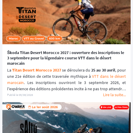
Škoda Titan Desert Morocco 2027 : ouverture des inscriptions le
3 septembre pour la légendaire course VTT dans le désert
marocain
La 
Titan Desert Morocco 2027
 se déroulera du 
25 au 30 avril
, pour 
une 21e édition de cette traversée mythique à 
VTT dans le désert 
marocain
. Les inscriptions ouvriront le 3 septembre 2026, et 
l'expérience des éditions précédentes incite à ne pas trop attendre : 
Lire la suite...
le tarif early bird, réservé aux 100 premiers inscrits, s'est envolé en 
Publié le
05/08/2026
quelques heures les années passées.