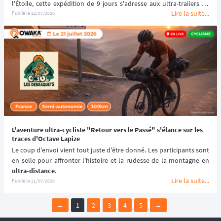
l'Étoile, cette expédition de 9 jours s'adresse aux ultra-trailers en 
Lire la suite...
quête d'un nouveau défi dans le sable, en solo ou entre amis.
Publié le
22/07/2026
progression
. Le concept a été pensé pour tester l'endurance sur la 
durée, avec un objectif unique : parcourir 270 km, quelle que soit la 
stratégie choisie.
L'aventure ultra-cycliste "Retour vers le Passé" s'élance sur les
traces d'Octave Lapize
Le coup d'envoi vient tout juste d'être donné. Les participants sont 
ultra-distance
.
Lire la suite...
Publié le
21/07/2026
←
1
2
3
4
5
→