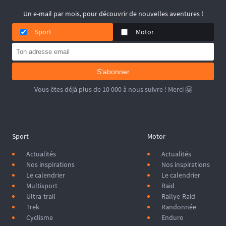
Un e-mail par mois, pour découvrir de nouvelles aventures !
Sport
Motor
S'abonner
Vous êtes déjà plus de 10 000 à nous suivre ! Merci 🤗
Sport
Motor
Actualités
Actualités
Nos inspirations
Nos inspirations
Le calendrier
Le calendrier
Multisport
Raid
Ultra-trail
Rallye-Raid
Trek
Randonnée
Cyclisme
Enduro