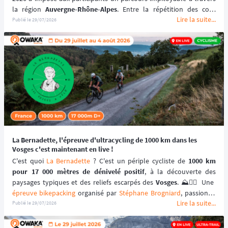
la région 
Auvergne-Rhône-Alpes
. Entre la répétition des cols, 
Lire la suite...
l'amplitude thermique et la privation de sommeil, les coureurs en 
Publié le
29/07/2026
solo ou en duo ont dû faire preuve d'une gestion de l'effort 
chirurgicale.
Sans assistance extérieure, chaque erreur d'alimentation ou de 
navigation se paie cash. Cet article décrypte les données réelles de 
l'épreuve, les statistiques d'abandon et vous permet de revivre la 
progression du peloton grâce au replay de notre système de 
live 
tracking
.
La Bernadette, l'épreuve d'ultracycling de 1000 km dans les
Vosges c'est maintenant en live !
C'est quoi 
La Bernadette
 ? C'est un périple cycliste de 
1000 km 
pour 17 000 mètres de dénivelé positif
, à la découverte des 
paysages typiques et des reliefs escarpés des 
Vosges
épreuve bikepacking
 organisé par 
Stéphane Brogniard
, passionné 
Lire la suite...
dans l'âme pour un tarif d'inscription de 1,52 € seulement !
Publié le
29/07/2026