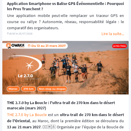
Tracking
, fort de son expérience sur les terrains les plus exigeants 
Application Smartphone vs Balise GPS Événementielle : Pourquoi
de la planète, vous livre toutes les réponses techniques et 
les Pros Tranchent ?
méthodologiques pour réussir le déploiement de votre solution de 
Une application mobile peut-elle remplacer un traceur GPS en 
géolocalisation.
course ou rallye ? Autonomie, réseau, responsabilité légale : le 
comparatif des organisateurs.
Lire la suite...
Publié le
25/07/2026
THE 2.7.0 by La Boucle : l'ultra-trail de 270 km dans le désert
marocain (mars 2027)
THE 2.7.0 by La Boucle
 est un 
ultra-trail de 270 km dans le désert 
de l'Oriental
13 au 21 mars 2027
. 🏃‍♂️🇲🇦 Organisée par l'équipe de la Boucle de 