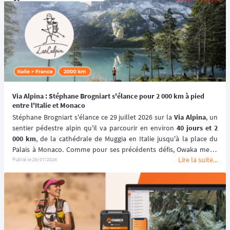
Via Alpina : Stéphane Brogniart s'élance pour 2 000 km à pied
entre l'Italie et Monaco
Stéphane Brogniart s'élance ce 29 juillet 2026 sur la 
Via Alpina
, un 
sentier pédestre alpin qu'il va parcourir en environ 
40 jours et 2 
000 km
, de la cathédrale de Muggia en Italie jusqu'à la place du 
Palais à Monaco. Comme pour ses précédents défis, Owaka met à 
Lire la suite...
sa disposition une 
balise GPS
 pour suivre cette traversée en direct. 
Publié le
29/07/2026
🏔️