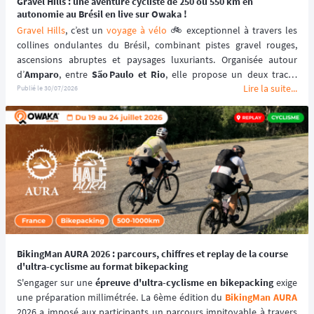
Gravel Hills : une aventure cycliste de 250 ou 550 km en
autonomie au Brésil en live sur Owaka !
Gravel Hills
, c’est un 
voyage à vélo
 🚲 exceptionnel à travers les 
collines ondulantes du Brésil, combinant pistes gravel rouges, 
ascensions abruptes et paysages luxuriants. Organisée autour 
d’
Amparo
, entre 
São Paulo et Rio
, elle propose un deux tracés 
Lire la suite...
immersifs de 
250 km
 ou 550km. Une aventure cycliste rythmée par 
Publié le
30/07/2026
des défis techniques, des montées spectaculaires… et une nature 
vibrante. 🏞️
BikingMan AURA 2026 : parcours, chiffres et replay de la course
d'ultra-cyclisme au format bikepacking
S'engager sur une 
épreuve d'ultra-cyclisme en bikepacking
 exige 
une préparation millimétrée. La 6ème édition du 
BikingMan AURA
2026 a imposé aux participants un parcours impitoyable à travers 