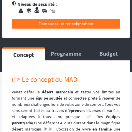
contacts d’assistance médicale locale.
Niveau de securité :
L’organisation dispose de médecin(s), et
d’une équipe médicale. Ils se répartissent sur
le circuit, ou suivent la progression de la
Demander un renseignement
course. La balise satellitaire est fortement
conseillée pour les accidents qui pourraient
survenir en dehors du tracé, ou les égarés.
L’organisation dispose d’au moins une
Programme
Budget
Concept
ambulance et/ou véhicule médicalisé à
poste ainsi que des médecins et équipes
médicales qui se répartissent sur le circuit,
ou suivent la progression de la course.
👉️ Le concept du MAD
L’organisation dispose d’hélicoptère(s),
d’ambulance, d’équipes médicales à poste
ainsi que des médecins et équipes médicales
Venez défier le
désert marocain
et tester vos limites en
qui se répartissent sur le circuit, ou suivent la
formant une
équipe soudée
et connectée prête à relever de
progression de la course.
nombreux challenges hors de votre zone de confort. Tous vos
sens seront testés au travers
d’épreuves
diverses et variées,
et adaptées à tous… ou presque ! ✅️ Des
équipes
parent/ado(s)
se défieront 4 jours durant dans le magnifique
désert marocain. 🇲🇦 L’occasion de vivre
en famille
une