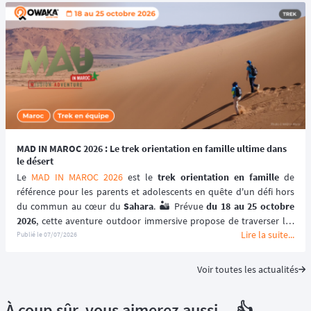
MAD IN MAROC 2026 : Le trek orientation en famille ultime dans
le désert
Le 
MAD IN MAROC 2026
 est le 
trek orientation en famille
 de 
référence pour les parents et adolescents en quête d'un défi hors 
du commun au cœur du 
Sahara
. 🏜️ Prévue 
du 18 au 25 octobre 
2026
Lire la suite...
dunes marocaines
 sans assistance électronique pour renforcer la 
Publié le
07/07/2026
complicité et vivre une déconnexion totale.
Voir toutes les actualités
À coup sûr, vous aimerez aussi... 👍