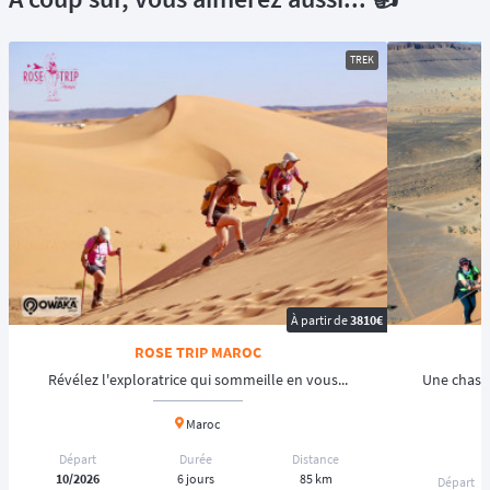
TREK
À partir de
3810€
ROSE TRIP MAROC
Révélez l'exploratrice qui sommeille en vous...
Une chasse
Maroc
Départ
Durée
Distance
10/2026
6 jours
85 km
Départ