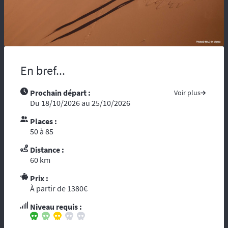
maladie, vous risquez d’être coupés du
monde et de tous moyens de secours.
Compter sur l’assistance des autochtones
n’est pas toujours aisée …. Nous vous
recommandons de partir avec tous les
contacts administratifs et de secours
En bref...
disponibles sur les pays traversés, prenez
avec vous les guides touristiques comme : «
Prochain départ :
Voir plus
le Guide du Routard ». Et par ces temps de
Du 18/10/2026 au 25/10/2026
crise mondiale, consultez le site du ministère
des affaires étrangères :
« Conseils aux
Places :
voyageurs »
. Le réseau GSM n’offre pas une
50 à 85
couverture à 100%, donc il est fortement
conseillé voire indispensable de se munir
Distance :
d’un téléphone ou d’une balise satellitaire.
60 km
L’organisation dispose d’un
personnel
Prix :
diplômé de brevet d’Etat
et de premier
À partir de 1380€
secours. Dans le cadre d’une randonnée,
vous vous reposez sur l’ouvreur et le
Niveau requis :
fermeur qui ont les compétences
d’intervention des premiers secours et les