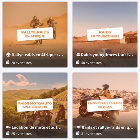
Après une journée de poussière et de concentration, le bivouac est le
moment sacré du voyageur. 🌌
L'équipement de campement doit être compact et efficace : tente de toit
pour s'isoler du sol, réchaud fiable et éclairage LED puissant. Le bivouac
est aussi le moment du check-up mécanique quotidien : vérification des
niveaux, des fixations de galerie et nettoyage des filtres à air, mis à rude
épreuve par le sable.
🌍 Rallye-raids en Afrique : road to Dakar
🚘 Raids youngtimers tout-terrain : découvrez l'aventure au volant de voitures mythiques !
20 aventures
40 aventures
🤔 Pourquoi partir en raid 4x4 off-road ?
Le désert offre une page blanche où chaque
randonnée motorisée
devient une histoire unique. C’est un terrain de jeu sans frontières pour
le
4x4
où la notion de temps s'efface devant l'immensité des paysages.
Choisir un
raid 4x4
dans le désert, c’est :
◾️ Sortir de sa zone de confort
◾️ Découvrir des paysages inaccessibles autrement
◾️ Apprendre de nouvelles compétences
🔑 Location de moto et auto en raid : l’astuce ultime pour partir l’esprit léger !
👊 Raids et rallye-raids en quad à travers le monde
◾️ Vivre une aventure authentique
C’est aussi une manière différente de voyager, plus immersive, plus
25 aventures
31 aventures