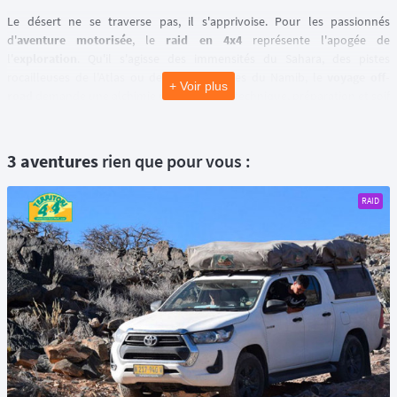
Le désert ne se traverse pas, il s'apprivoise. Pour les passionnés
d'
aventure motorisée
, le
raid en 4x4
représente l'apogée de
l'
exploration
. Qu'il s'agisse des immensités du Sahara, des pistes
rocailleuses de l'Atlas ou des dunes rouges du Namib, le
voyage off-
+ Voir plus
road
demande une alchimie parfaite entre technique, préparation et soif
de liberté. 💫
Chaque kilomètre parcouru est une leçon de
dépassement de soi
. Mais
avant de tracer votre route vers l'horizon, une préparation rigoureuse
3 aventures
rien que pour vous :
est le seul gage d'une expédition réussie.
RAID
🛠️ La préparation du véhicule : votre fidèle allié de
franchissement
Partir en
rallye-raid
ou en
expédition 4x4
ne s'improvise pas
mécaniquement. Votre véhicule est votre maison, votre réserve de
survie et votre seul moyen d'extraction.
◾️ Suspensions et protection : un
4x4 off-road
doit être équipé
d'amortisseurs renforcés capables d'absorber la tôle ondulée sur des
centaines de kilomètres. Le montage de plaques de protection (skis)