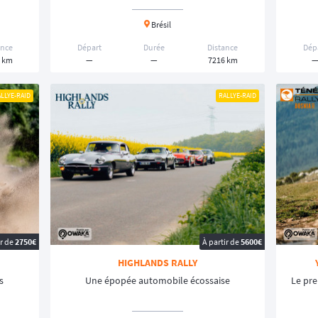
pour les
maxi-trails
permettant de découvrir le plaisir de la
navigation au
stes et capables de supporter des terrains difficiles grâce à leurs
suspe
Brésil
réservoir de carburant plus grand
, ce qui est essentiel pour les longues d
et confort. 🏍️
ance
Départ
Durée
Distance
Dép
proposent des
catégories “adventure” ou “expérience”
, sans chronomèt
 km
—
—
7216 km
porte la catégorie, il vous faudra réaliser une
préparation minutieuse
de
LLYE-RAID
RALLYE-RAID
 et
valider le contrôle technique
du
rallye-raid
, mais aussi pour mettre 
lye-raid
lye-raid
. Les pilotes doivent suivre un
roadbook
détaillant chaque chang
anticipation et concentration, surtout à haute vitesse ou dans des envir
ent :
lassique)
ir de
2750€
À partir de
5600€
éléchargement d'une application adaptée pour la lecture des traces)
HIGHLANDS RALLY
s
Une épopée automobile écossaise
Le pre
 du rallye-raid