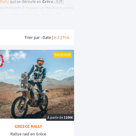
 Rally
qui se déroule en
Grèce
. 🇬🇷
articipants à travers un itinéraire précis,
 leur carburant et leur fatigue. 🗺️
Trier par : Date |
A-Z
|
Prix
2 500 km
pour les secteurs sélectifs.
rifications administratives et techniques
RALLYE-RAID
 administratives et techniques et prologue
ne Baja de coupe régionale doit avoir une
e à
Thierry Sabine
. Le Dakar est le
rallye-
s 2 courses du championnat du monde des
À partir de
1100€
GREECE RALLY
e année du championnat du monde FIA et
Rallye raid en Grèce