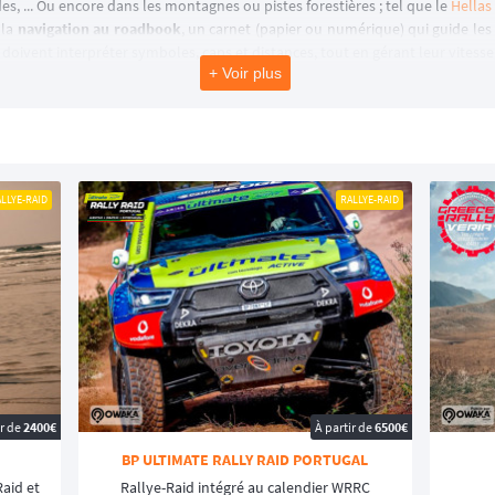
es, ... Ou encore dans les montagnes ou pistes forestières ; tel que le
Hellas
 la
navigation au roadbook
, un carnet (papier ou numérique) qui guide les p
 doivent interpréter symboles, caps et distances, tout en gérant leur vitesse,
+ Voir plus
allye-raid
 Marathon est un
rallye tout-terrain
avec un kilométrage total minimum de
ionnat est un
rallye tout-terrain
qui ne doit pas durer plus de
7 jours
(vé
LLYE-RAID
RALLYE-RAID
ur une distance totale de
secteurs sélectifs
d’au moins 1 200 km.
allye tout-terrain court
qui ne doit pas durer plus de
4 jours
(vérifications
étition et une distance totale de
secteurs sélectifs d’au moins 350 km
. U
 moins 200 km.
s amateurs
 font rêver, comme le
Dakar
, découvert pour la première fois en 1978 grâc
er, il est généralement nécessaire d'avoir en amont participé à au moin
ir de
2400€
À partir de
6500€
Challenge
et le
Rallye du Maroc
.
BP ULTIMATE RALLY RAID PORTUGAL
World Rally-Raid Championship
. Le Dakar donne le coup d'envoi chaqu
Raid et
Rallye-Raid intégré au calendier WRRC