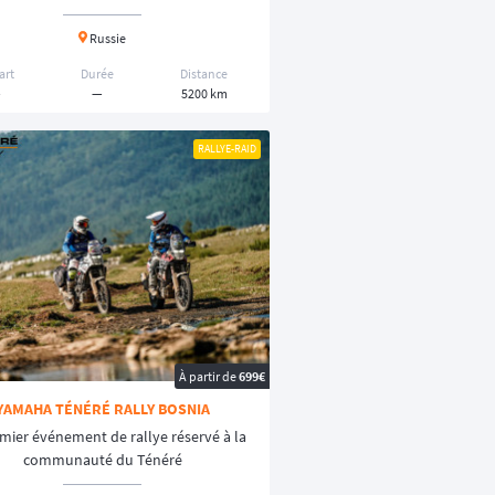
 road-book
.
nsions améliorées
et à leur garde au sol
Russie
istances en milieu sauvage. De plus, elles
art
Durée
Distance
re, idéales pour découvrir le rallye-raid
—
—
5200 km
 votre véhicule. Cela est nécessaire non
RALLYE-RAID
toutes les chances de votre côté afin de
ement de direction, danger ou point de
onnements complexes comme les dunes.
À partir de
699€
YAMAHA TÉNÉRÉ RALLY BOSNIA
mier événement de rallye réservé à la
communauté du Ténéré