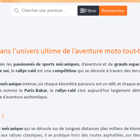
Filtrer
ans l’univers ultime de l’aventure moto tout-t
ies les
passionnés de sports mécaniques
, d’aventure et de
grands espac
e soi
, le
rallye-raid
est une
compétition
qui se déroule à travers des terr
t mécanique
intense, où chaque kilomètre parcouru est un défi, et chaque ar
res comme le
Paris-Dakar
, le
rallye-raid
s’est aujourd’hui largement démo
e d’aventure authentique.
 ?
rt mécanique
qui se déroule sur de longues distances (des milliers de kilom
aux rallyes classiques, il se pratique hors des routes asphaltées, sur de