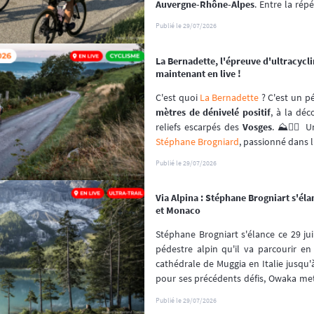
Auvergne-Rhône-Alpes
. Entre la rép
et la privation de sommeil, les cou
Publié le
29/07/2026
preuve d'une gestion de l'effort chirur
La Bernadette, l'épreuve d'ultracycl
Sans assistance extérieure, chaque e
maintenant en live !
se paie cash. Cet article décrypte l
statistiques d'abandon et vous permet
C'est quoi 
La Bernadette
 ? C'est un pé
grâce au replay de notre système de 
l
mètres de dénivelé positif
, à la déc
reliefs escarpés des 
Vosges
. ⛰️🚴‍♀️ 
Stéphane Brogniard
, passionné dans l
€ seulement !
Publié le
29/07/2026
Via Alpina : Stéphane Brogniart s'élan
et Monaco
Stéphane Brogniart s'élance ce 29 jui
pédestre alpin qu'il va parcourir en
cathédrale de Muggia en Italie jusqu
pour ses précédents défis, Owaka met
suivre cette traversée en direct. 🏔️
Publié le
29/07/2026