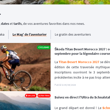
.
,
dates
et
tarifs
, de vos aventures favorites dans nos news.
aka
Le Mag’ de l’aventurier
Le gratin des aventuriers
Škoda Titan Desert Morocco 2027 : ou
septembre pour la légendaire course
La 
Titan Desert Morocco 2027
 se dér
édition de cette traversée mythique
inscriptions ouvriront le 3 septembr
précédentes incite à ne pas trop attendr
premiers inscrits, s'est envolé en que
Publié le
05/08/2026
Suivez en direct l'Ultra du Schnalstal 
Le grand départ est donné ! Le 
Schna