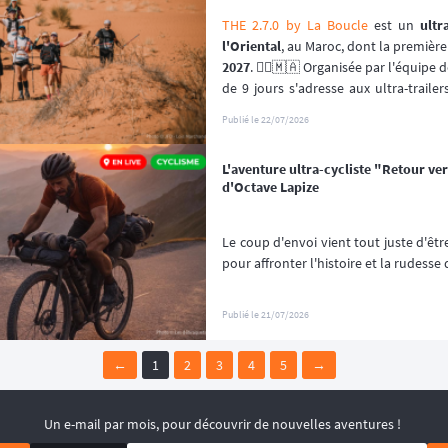
THE 2.7.0 by La Boucle
 est un 
ultr
l'Oriental
, au Maroc, dont la première
2027
. 🏃‍♂️🇲🇦 Organisée par l'équipe d
de 9 jours s'adresse aux ultra-traile
sable, en solo ou entre amis.
Publié le
22/07/2026
Ce n'est ni une traversée classique, ni
concept a été pensé pour tester l'end
L'aventure ultra-cycliste "Retour vers
unique : parcourir 270 km, quelle que s
d'Octave Lapize
Le coup d'envoi vient tout juste d'êtr
pour affronter l'histoire et la rudess
Publié le
21/07/2026
←
1
2
3
4
5
→
Un e-mail par mois, pour découvrir de nouvelles aventures !