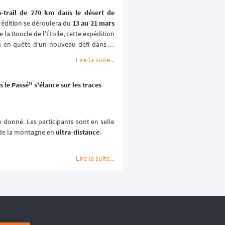
a-trail de 270 km dans le désert de 
 édition se déroulera du 
13 au 21 mars 
e la Boucle de l'Étoile, cette expédition 
rs en quête d'un nouveau défi dans le 
Lire la suite...
 une boucle : c'est une 
progression
. Le 
urance sur la durée, avec un objectif 
 le Passé" s'élance sur les traces
oit la stratégie choisie.
e donné. Les participants sont en selle 
e de la montagne en 
ultra-distance
.
Lire la suite...