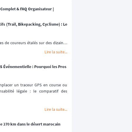
 Complet & FAQ Organisateur |
s (Trail, Bikepacking, Cyclisme) : Le 
es de coureurs étalés sur des dizaines 
es isolées est le défi majeur de tout 
Lire la suite...
 Du 
trail local 
à l'
ultra-cyclisme
k
 dans le désert, à travers plusieurs 
S Événementielle : Pourquoi les Pros
on en temps réel n'est plus un simple 
nt de votre 
dispositif de sécurité (PC 
ement pour votre communauté
.
mplacer un traceur GPS en course ou 
sabilité légale : le comparatif des 
adapté ?
 Quelle technologie garantit 
ssurer la continuité du suivi dans les 
e Tracking
, fort de son expérience sur 
Lire la suite...
planète, vous livre toutes les réponses 
r réussir le déploiement de votre 
l de 270 km dans le désert marocain