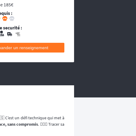
ou les égarés.
de 185€
decins et équipes médicales qui se
equis :
ecins et équipes médicales qui se
 securité :
ander un renseignement
🇸 C’est un défi technique qui met à
tance, sans compromis
. 🚴🏼‍♂️ Tracer sa