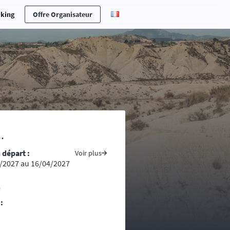
cking
Offre Organisateur
erche en cas d’accident ou maladie,
.
ones n’est pas toujours aisée ….
 départ :
s pays traversés, prenez avec vous
Voir plus
/2027 au 16/04/2027
ite du ministère des affaires
tement conseillé voire indispensable
0
re d’une randonnée, vous vous
:
ntacts d’assistance médicale locale.
uivent la progression de la course. La