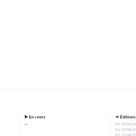
▶️ En cours
⏪️ Éditions
—
Du 18/04/2
Du 19/04/2
Du 13/04/2