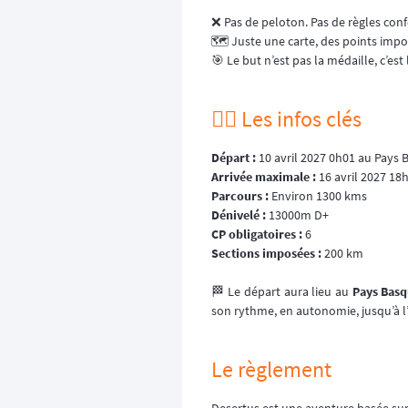
❌ Pas de peloton. Pas de règles conf
🗺️ Juste une carte, des points impos
🎯 Le but n’est pas la médaille, c’es
🚴‍♂️ Les infos clés
Départ :
10 avril 2027 0h01 au Pays 
Arrivée maximale :
16 avril 2027 18
Parcours :
Environ 1300 kms
Dénivelé :
13000m D+
CP obligatoires :
6
Sections imposées :
200 km
🏁 Le départ aura lieu au
Pays Bas
son rythme, en autonomie, jusqu’à l’
Le règlement