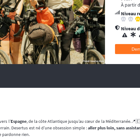
ent conseillée pour les accidents qui pourraient survenir en dehors du tracé, 
À partir 
’au moins une ambulance et/ou véhicule médicalisé à poste ainsi que des mé
Niveau r
 suivent la progression de la course.
hélicoptère(s), d’ambulance, d’équipes médicales à poste ainsi que des méd
 suivent la progression de la course.
Niveau de
Dem
vers l’
Espagne
, de la côte Atlantique jusqu’au cœur de la Méditerranée.📍🇪
errain. Desertus est né d’une obsession simple :
aller plus loin, sans assis
ne pardonne rien.