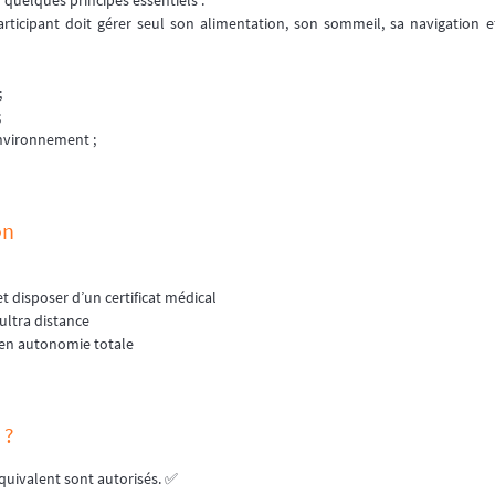
quelques principes essentiels :
rticipant doit gérer seul son alimentation, son sommeil, sa navigation 
;
;
environnement ;
on
t disposer d’un certificat médical
ultra distance
 en autonomie totale
 ?
uivalent sont autorisés. ✅