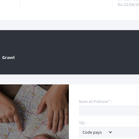
Du 22/04/2
Gravel
Nom et Prénom* :
Tél :