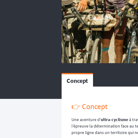
balise satellitaire est fortem
L’organisation dispose d
répartissent sur le circuit, ou
L’organisation dispose d’
répartissent sur le circuit, ou
Concept
👉️ Concept
Une aventure d’
ultra-cyclisme
à tra
l’épreuve la détermination face au t
propre ligne dans un territoire qui 