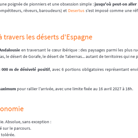
 une poignée de pionniers et une obsession simple :
jusqu'où peut-on aller 
 (compétiteurs, rêveurs, baroudeurs) et
Desertus
s'est imposé comme une réfé
à travers les déserts d'Espagne
'Andalousie
en traversant le cœur ibérique : des paysages parmi les plus ru
s, le désert de Gorafe, le désert de Tabernas... autant de territoires qui n
 000 m de dénivelé positif
, avec 6 portions obligatoires représentant en
 maximum
pour rallier l'arrivée, avec une limite fixée au 16 avril 2027 à 18h.
utonomie
ie. Absolue, sans exception :
é sur le parcours.
 tolérée.