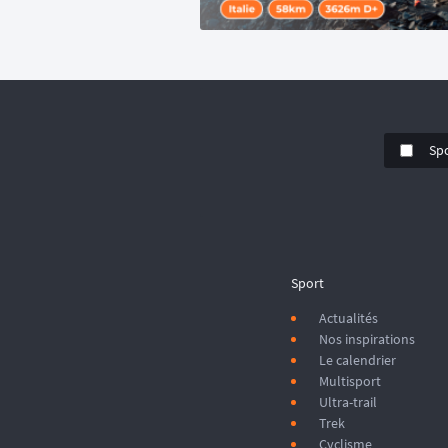
Sp
Sport
Actualités
Nos inspirations
Le calendrier
Multisport
Ultra-trail
Trek
Cyclisme