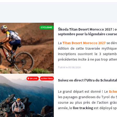
Škoda Titan Desert Morocco 2027 : ou
septembre pour la légendaire course
La 
Titan Desert Morocco 2027
 se dér
édition de cette traversée mythique
inscriptions ouvriront le 3 septembr
précédentes incite à ne pas trop attendr
premiers inscrits, s'est envolé en que
Publié le
05/08/2026
Suivez en direct l'Ultra du Schnalstal 
Le grand départ est donné ! Le 
Schna
les paysages grandioses du Tyrol du S
course au plus près de l'action grâc
année, le 
live tracking
 est déployé sp
l'événement afin de garantir une expér