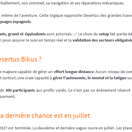
vitaillement, son sommeil, sa navigation et ses réparations mécaniques.
ence même de l'aventure. Cette logique rapproche Desertus des grandes trav
ysages espagnols
.
ute, gravel et équivalents
sont autorisés. ✅ Le choix du
setup
fait partie d
n pour assurer le suivi en temps réel et la
validation des secteurs obligatoi
esertus Bikus ?
ne majeure capable de gérer un
effort longue distance
. Aucun niveau de com
t surtout, une vraie capacité à
gérer l'autonomie, le mental et la fatigue
sur
 de
300 participants
aux profils variés. Ce n'est pas un événement réservé 
assement.
la dernière chance est en juillet
2027 est terminée. La deuxième et dernière vague ouvre en juillet. Les plac