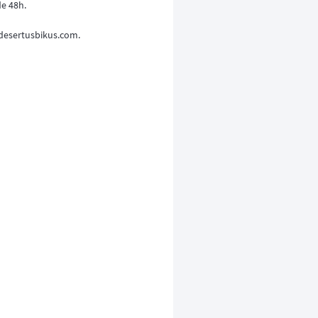
de 48h.
r desertusbikus.com.