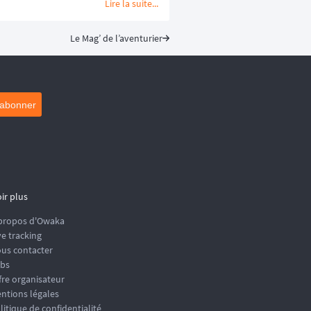
Lire la suite...
Le Mag’ de l’aventurier
'abonner
ir plus
propos d'Owaka
ve tracking
us contacter
bs
fre organisateur
ntions légales
litique de confidentialité