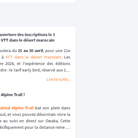
verture des inscriptions le 3
 VTT dans le désert marocain
oulera du 
25 au 30 avril
, pour une 21e 
 à 
VTT dans le désert marocain
. Les 
e 2026, et l'expérience des éditions 
e : le tarif early bird, réservé aux 100 
lques heures les années passées.
Lire la suite...
Alpine Trail !
lstal Alpine Trail
 bat son plein dans 
ud, et vous pouvez désormais vivre la 
e au suivi en direct sur Owaka. Cette 
écifiquement pour la distance reine de 
ience sécurisée et immersive. ⛰️🏃‍♂️