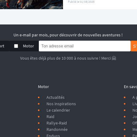
Publié le
01/08/2026
Un e-mail par mois, pour découvrir de nouvelles aventures !
ort
Motor
S
Vous êtes déjà plus de 10 000 à nous suivre ! Merci 🤗
Motor
En savo
Actualités
A 
Nos inspirations
Li
Le calendrier
No
Raid
Jo
Rallye-Raid
Of
Randonnée
Me
Enduro
Po