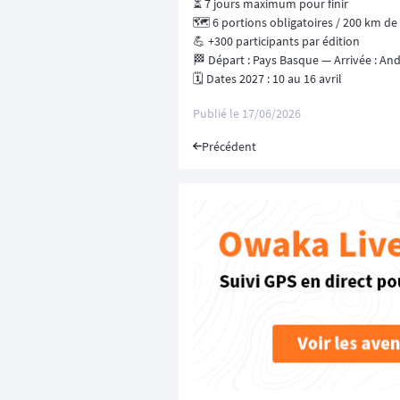
⏳ 7 jours maximum pour finir
🗺️ 6 portions obligatoires / 200 km d
💪 +300 participants par édition
🏁 Départ : Pays Basque — Arrivée : An
🗓️ Dates 2027 : 10 au 16 avril
Publié le
17/06/2026
Précédent