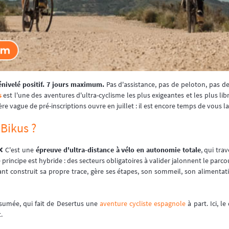
énivelé positif. 7 jours maximum.
Pas d'assistance, pas de peloton, pas de
s
est l'une des aventures d'ultra-cyclisme les plus exigeantes et les plus lib
re vague de pré-inscriptions ouvre en juillet : il est encore temps de vous la
 Bikus ?
 ❌ C'est une
épreuve d'ultra-distance à vélo en autonomie totale
, qui tra
 principe est hybride : des secteurs obligatoires à valider jalonnent le parco
pant construit sa propre trace, gère ses étapes, son sommeil, son aliment
assumée, qui fait de Desertus une
aventure cycliste espagnole
à part. Ici, l
.