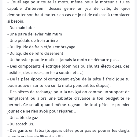
- L’outillage pour toute la moto, même pour le moteur si tu es
capable d’intervenir dessus genre un jeu de calle, de quoi
démonter son haut moteur en cas de joint de culasse à remplacer
si besoin.
- Du chain lube
- Une paire de levier minimum
- Une pédale de frein arrière
- Du liquide de frein et/ou embrayage
- Du liquide de refroidissement
- Un booster pour le matin si jamais la moto ne démarre pas…
- Des composants électrique (dominos ou shunts électriques, des
fusibles, des cosses, un fer a souder etc…)
- De la pâte époxy bi composant et/ou de la pâte à froid (que tu
pourras avoir sur toi ou sur la moto pendant tes étapes).
- Des pièces de rechange pour la navigation comme un support de
remplacent ou alors une tablette d’avance si ton budget te le
permet. Ce serait quand même rageant de tout péter le premier
jour et de ne rien avoir pour réparer…
- Un câble de gaz
- Du scotch Us.
- Des gants en latex (toujours utiles pour pas se pourrir les doigts
avec la graisse de filtre à air !!!)