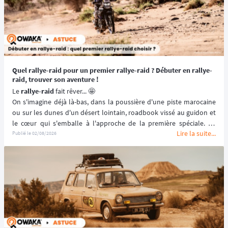
Quel rallye-raid pour un premier rallye-raid ? Débuter en rallye-
raid, trouver son aventure !
Le 
rallye-raid
 fait rêver... 🤩
On s'imagine déjà là-bas, dans la poussière d'une piste marocaine 
ou sur les dunes d'un désert lointain, roadbook vissé au guidon et 
le cœur qui s'emballe à l'approche de la première spéciale. Ce 
Lire la suite...
moment, tous les grands pilotes de rallye-raid l'ont vécu un jour. Et 
Publié le
02/08/2026
si c'était à votre tour ? 🫵
Se lancer dans un 
premier rallye-raid
, ce n'est pas repousser ses 
limites du jour au lendemain : c'est choisir la bonne aventure, celle 
qui vous fera grandir sans vous briser. Niveau technique, distance, 
budget, encadrement... chaque détail compte pour transformer 
l'envie en une expérience inoubliable plutôt qu'en épreuve subie.
Mais 
quel rallye-raid choisir pour débuter
 ? 🤔
Le rallye-raid est un 
univers complexe
 qui demande des 