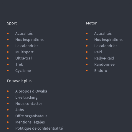
machine de la piste deviennent invincibles. Mal préparées, elles 
peuvent vous planter à 600 km de la première ville (et encore, elles 
sont tellement étonnantes...).
La différence ? La préparation. 🛠️
Sport
Motor
Actualités
Actualités
Nos inspirations
Nos inspirations
Le calendrier
Le calendrier
Multisport
Raid
Ultra-trail
Rallye-Raid
Trek
Randonnée
Cyclisme
Enduro
En savoir plus
A propos d'Owaka
Live tracking
Nous contacter
Jobs
Offre organisateur
Mentions légales
Politique de confidentialité