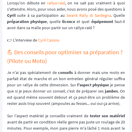
Lorsqu'on débute en
rallye-raid
, on ne sait pas vraiment à quoi
s'attendre. Alors, pour vous aider, nous avons posé des questions à
Cyril
suite à sa participation au
Swank Rally di Sardegna
. Quelle
préparation physique
, quelle
licence
et quel
équipement
faut-il
avoir dans sa malle pour partir sur un rallye-raid ?
👉️ L'interview de
Cyril Cassou
💪 Des conseils pour optimiser sa préparation ?
(Pilote ou Moto)
Je n'ai pas spécialement de
conseils
à donner mais une moto en
parfait état de marche et un bon entretien général régulier suffira
pour un rallye de cette dimension. Sur
l'aspect physique
je pense
que si je peux donner un conseil, c'est de préparer ses
jambes
. On
est quand même souvent debout et ça peut-être un problème de
rester assis trop souvent (ampoules au fesses... oui oui ça arrive).
Sur l'aspect matériel je conseille vraiment de
tester son matériel
avant de partir en condition réelle genre pas juste un roulage de 20
minutes. Pour exemple, mon pare pierre m'a lâché 1 mois avant le