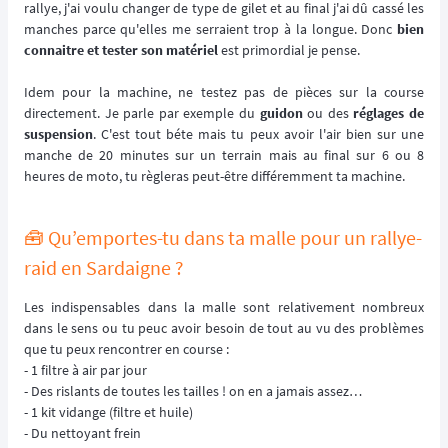
rallye, j'ai voulu changer de type de gilet et au final j'ai dû cassé les
manches parce qu'elles me serraient trop à la longue. Donc
bien
connaitre et tester son matériel
est primordial je pense.
Idem pour la machine, ne testez pas de pièces sur la course
directement. Je parle par exemple du
guidon
ou des
réglages de
suspension
. C'est tout béte mais tu peux avoir l'air bien sur une
manche de 20 minutes sur un terrain mais au final sur 6 ou 8
heures de moto, tu règleras peut-être différemment ta machine.
🧰 Qu’emportes-tu dans ta malle pour un rallye-
raid en Sardaigne ?
Les indispensables dans la malle sont relativement nombreux
dans le sens ou tu peuc avoir besoin de tout au vu des problèmes
que tu peux rencontrer en course :
- 1 filtre à air par jour
- Des rislants de toutes les tailles ! on en a jamais assez…
- 1 kit vidange (filtre et huile)
- Du nettoyant frein