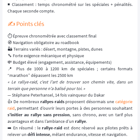
◾️ Classement : temps chronométré sur les spéciales + pénalités.
Chaque seconde compte.
✍️ Points clés
⏱️ Épreuve chronométrée avec classement final
🧭 Navigation obligatoire au roadbook
🏜️ Terrains variés : désert, montagne, pistes, dunes
🔧 Forte exigence mécanique et physique
💸 Budget élevé (engagement, assistance, équipements)
📍 Plus de 1000 à 1200 km de spéciales ; certains formats
“marathon” dépassent les 2500 km
« Le rallye-raid, c'est l'art de trouver son chemin vite, dans un
terrain que personne n'a balisé pour toi. »
— Stéphane Peterhansel, 14 fois vainqueur du Dakar
👍 De nombreux
rallyes-raids
proposent désormais une
catégorie
raid
, permettant d’ouvrir leurs portes à des personnes souhaitant
s’initier au rallye sans pression
, sans chrono, avec un tarif plus
avantageux et dans l’ambiance d’un
rallye
.
➡️ En résumé : le
rallye-raid
est donc réservé aux pilotes prêts à
relever un
défi intense
, mêlant endurance, vitesse et navigation.