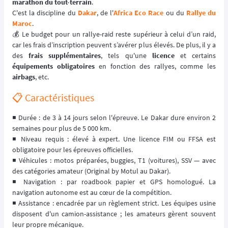
marathon du tout-terrain
.
C'est la discipline du
Dakar
, de l'
Africa Eco Race
ou du
Rallye du
Maroc
.
💰 Le budget pour un rallye-raid reste supérieur à celui d’un raid,
car les frais d’inscription peuvent s’avérer plus élevés. De plus, il y a
des
frais supplémentaires
, tels qu'une
licence
et certains
équipements obligatoires
en fonction des rallyes, comme les
airbags
, etc.
📋 Caractéristiques
◾️ Durée : de 3 à 14 jours selon l'épreuve. Le Dakar dure environ 2
semaines pour plus de 5 000 km.
◾️ Niveau requis : élevé à expert. Une licence FIM ou FFSA est
obligatoire pour les épreuves officielles.
◾️ Véhicules : motos préparées, buggies, T1 (voitures), SSV — avec
des catégories amateur (Original by Motul au Dakar).
◾️ Navigation : par roadbook papier et GPS homologué. La
navigation autonome est au cœur de la compétition.
◾️ Assistance : encadrée par un règlement strict. Les équipes usine
disposent d'un camion-assistance ; les amateurs gèrent souvent
leur propre mécanique.