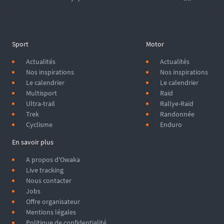
machine de la piste deviennent invincibles. Mal préparées, elles 
peuvent vous planter à 600 km de la première ville (et encore, elles 
sont tellement étonnantes...).
La différence ? La préparation. 🛠️
Sport
Motor
Actualités
Actualités
Nos inspirations
Nos inspirations
Le calendrier
Le calendrier
Multisport
Raid
Ultra-trail
Rallye-Raid
Trek
Randonnée
Cyclisme
Enduro
En savoir plus
A propos d'Owaka
Live tracking
Nous contacter
Jobs
Offre organisateur
Mentions légales
Politique de confidentialité