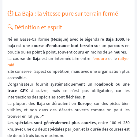
⏱️ La Baja : la vitesse pure sur terrain fermé
🔍 Définition et esprit
Né en Basse-Californie (Mexique) avec le légendaire
Baja 1000
, le
baja est une
course d'endurance tout-terrain
sur un parcours en
boucle ou en point à point, souvent couru en moins de 24 heures.
La course de
Baja
est un intermédiaire entre
l'enduro
et le
rallye-
raid
.
Elle conserve l’aspect compétition, mais avec une organisation plus
accessible.
L'organisateur fournit systématiquement un
roadbook
ou une
trace GPX
à suivre, mais ce n'est pas obligatoire, car les
intersections des spéciales sont fléchées. ⬆️
La plupart des
Baja
se déroulent en
Europe
, sur des pistes bien
visibles, et non dans des déserts ouverts comme on peut les
trouver en rallye. 📍
Les spéciales sont généralement plus courtes
, entre 100 et 250
km, avec une ou deux spéciales par jour, et la durée des courses est
de deux à trois jours maximum.