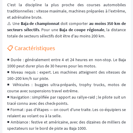
C'est la discipline la plus proche des courses automobiles
traditionnelles : vitesse maximale, machines préparées à l'extrême,
et adrénaline brute.
⚠️ Une
Baja de championnat
doit comporter
au moins 350 km de
secteurs sélectifs
. Pour une
Baja de coupe régionale
, la distance
totale de secteurs sélectifs doit être d'au moins 200 km.
📋 Caractéristiques
◾️ Durée : généralement entre 4 et 24 heures en non-stop. Le Baja
1000 peut durer plus de 30 heures pour les motos.
◾️ Niveau requis : expert. Les machines atteignent des vitesses de
160–200 km/h sur piste.
◾️ Véhicules : buggies ultra-préparés, trophy trucks, motos de
course avec suspensions travel extrême.
◾️ Navigation : simplifiée par rapport au rallye-raid ; le pilote suit un
tracé connu avec des check-points.
◾️ Format : pas d'étapes — on court d'une traite. Les co-équipiers se
relaient au volant ou à la selle.
◾️ Ambiance : festive et américaine, avec des dizaines de milliers de
spectateurs sur le bord de piste au Baja 1000.