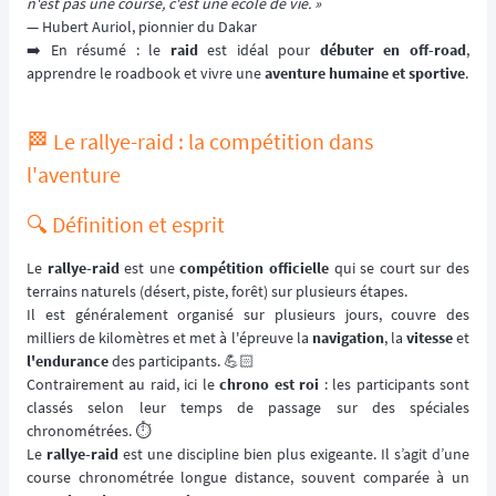
n'est pas une course, c'est une école de vie. »
— Hubert Auriol, pionnier du Dakar
➡️ En résumé : le
raid
est idéal pour
débuter en off-road
,
apprendre le roadbook et vivre une
aventure humaine et sportive
.
🏁 Le rallye-raid : la compétition dans
l'aventure
🔍 Définition et esprit
Le
rallye-raid
est une
compétition officielle
qui se court sur des
terrains naturels (désert, piste, forêt) sur plusieurs étapes.
Il est généralement organisé sur plusieurs jours, couvre des
milliers de kilomètres et met à l'épreuve la
navigation
, la
vitesse
et
l'endurance
des participants. 💪🏻
Contrairement au raid, ici le
chrono est roi
: les participants sont
classés selon leur temps de passage sur des spéciales
chronométrées. ⏱️
Le
rallye-raid
est une discipline bien plus exigeante. Il s’agit d’une
course chronométrée longue distance, souvent comparée à un