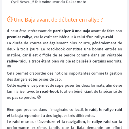
— Cyril Neveu, 5 fois vainqueur du Dakar moto
⏱️ Une Baja avant de débuter en rallye ?
Il peut être intéressant de
participer à une Baja
avant de faire son
premier rallye
, car le coût est inférieur à celui d'un
rallye-raid
.
La durée de course est également plus courte, généralement de
deux à trois jours. Le road-book constitue une bonne entrée en
matière, car il est difficile de se perdre comme dans un véritable
rallye-raid
, la trace étant bien visible et balisée à certains endroits.
🪧
Cela permet d'aborder des notions importantes comme la gestion
des dangers et les prises de cap.
Cette expérience permet de superposer les deux formats, afin de se
familiariser avec le
road-book
tout en bénéficiant de la sécurité de
ne pas se perdre. 🧭
Bien que proches dans l’imaginaire collectif, le
raid, le rallye-raid
et la baja
répondent à des logiques très différentes.
Le
raid
mise sur
l’aventure et la navigation
, le
rallye-raid
sur la
performance extrême, tandis que
la Baja
demande un effort