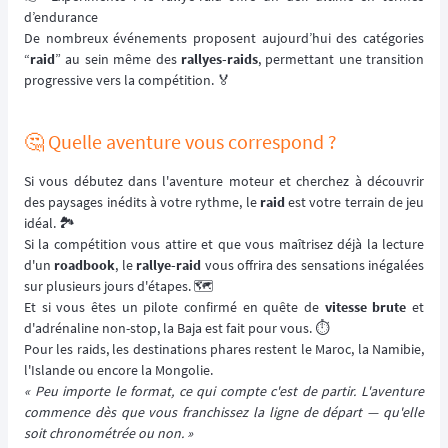
d’endurance
De nombreux événements proposent aujourd’hui des catégories
“
raid
” au sein même des
rallyes-raids
, permettant une transition
progressive vers la compétition. 🏅
🤔 Quelle aventure vous correspond ?
Si vous débutez dans l'aventure moteur et cherchez à découvrir
des paysages inédits à votre rythme, le
raid
est votre terrain de jeu
idéal. 🏞️
Si la compétition vous attire et que vous maîtrisez déjà la lecture
d'un
roadbook
, le
rallye-raid
vous offrira des sensations inégalées
sur plusieurs jours d'étapes. 🗺️
Et si vous êtes un pilote confirmé en quête de
vitesse brute
et
d'adrénaline non-stop, la Baja est fait pour vous. ⏱️
Pour les raids, les destinations phares restent le Maroc, la Namibie,
l'Islande ou encore la Mongolie.
« Peu importe le format, ce qui compte c'est de partir. L'aventure
commence dès que vous franchissez la ligne de départ — qu'elle
soit chronométrée ou non. »