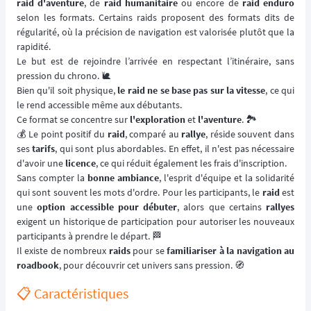
raid d'aventure
, de
raid humanitaire
ou encore de
raid enduro
selon les formats. Certains raids proposent des formats dits de
régularité, où la précision de navigation est valorisée plutôt que la
rapidité.
Le but est de rejoindre l’arrivée en respectant l’itinéraire, sans
pression du chrono. 🐌
Bien qu'il soit physique,
le raid ne se base pas sur la vitesse
, ce qui
le rend accessible même aux débutants.
Ce format se concentre sur
l'exploration
et
l'aventure
. 🏞️
💰 Le point positif du
raid
, comparé au
rallye
, réside souvent dans
ses
tarifs
, qui sont plus abordables. En effet, il n'est pas nécessaire
d'avoir une
licence
, ce qui réduit également les frais d'inscription.
Sans compter la
bonne ambiance
, l'esprit d'équipe et la solidarité
qui sont souvent les mots d'ordre. Pour les participants, le
raid
est
une
option accessible pour débuter
, alors que certains
rallyes
exigent un historique de participation pour autoriser les nouveaux
participants à prendre le départ. 🏁
Il existe de nombreux
raids
pour se
familiariser à la navigation au
roadbook
, pour découvrir cet univers sans pression. 🧭
📋 Caractéristiques