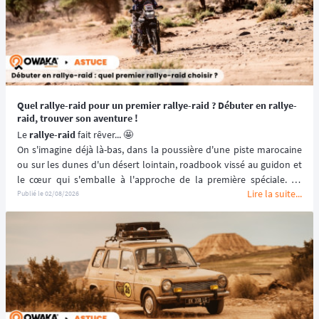
Quel rallye-raid pour un premier rallye-raid ? Débuter en rallye-
raid, trouver son aventure !
Le 
rallye-raid
 fait rêver... 🤩
On s'imagine déjà là-bas, dans la poussière d'une piste marocaine 
ou sur les dunes d'un désert lointain, roadbook vissé au guidon et 
le cœur qui s'emballe à l'approche de la première spéciale. Ce 
Lire la suite...
moment, tous les grands pilotes de rallye-raid l'ont vécu un jour. Et 
Publié le
02/08/2026
si c'était à votre tour ? 🫵
Se lancer dans un 
premier rallye-raid
, ce n'est pas repousser ses 
limites du jour au lendemain : c'est choisir la bonne aventure, celle 
qui vous fera grandir sans vous briser. Niveau technique, distance, 
budget, encadrement... chaque détail compte pour transformer 
l'envie en une expérience inoubliable plutôt qu'en épreuve subie.
Mais 
quel rallye-raid choisir pour débuter
 ? 🤔
Le rallye-raid est un 
univers complexe
 qui demande des 