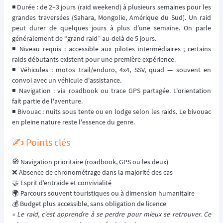
◾️ Durée : de 2–3 jours (raid weekend) à plusieurs semaines pour les
grandes traversées (Sahara, Mongolie, Amérique du Sud). Un raid
peut durer de quelques jours à plus d’une semaine. On parle
généralement de “grand raid” au-delà de 5 jours.
◾️ Niveau requis : accessible aux pilotes intermédiaires ; certains
raids débutants existent pour une première expérience.
◾️ Véhicules : motos trail/enduro, 4x4, SSV, quad — souvent en
convoi avec un véhicule d'assistance.
◾️ Navigation : via roadbook ou trace GPS partagée. L'orientation
fait partie de l'aventure.
◾️ Bivouac : nuits sous tente ou en lodge selon les raids. Le bivouac
en pleine nature reste l'essence du genre.
✍️ Points clés
🧭 Navigation prioritaire (roadbook, GPS ou les deux)
❌ Absence de chronométrage dans la majorité des cas
🤝 Esprit d’entraide et convivialité
🌍 Parcours souvent touristiques ou à dimension humanitaire
💰 Budget plus accessible, sans obligation de licence
« Le raid, c'est apprendre à se perdre pour mieux se retrouver. Ce