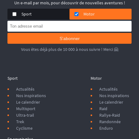
Un e-mail par mois, pour découvrir de nouvelles aventures !
Sport
Motor
S'abonner
Vous êtes déjà plus de 10 000 à nous suivre ! Merci 🤗
Sport
Motor
Actualités
Actualités
Nos inspirations
Nos inspirations
Le calendrier
Le calendrier
Multisport
Raid
Ultra-trail
Rallye-Raid
Trek
Randonnée
Cyclisme
Enduro