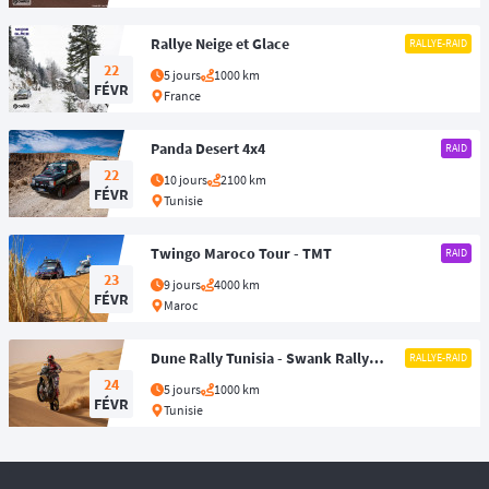
IER
Rallye Neige et Glace
RALLYE-RAID
22
5 jours
1000 km
FÉVR
France
IER
Panda Desert 4x4
RAID
22
10 jours
2100 km
FÉVR
Tunisie
IER
Twingo Maroco Tour - TMT
RAID
23
9 jours
4000 km
FÉVR
Maroc
IER
Dune Rally Tunisia - Swank Rally
RALLYE-RAID
Tunisia
24
5 jours
1000 km
FÉVR
Tunisie
IER