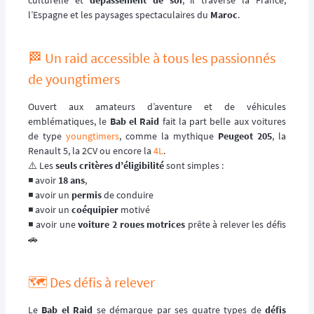
l’Espagne et les paysages spectaculaires du
Maroc
.
🏁 Un raid accessible à tous les passionnés
de youngtimers
Ouvert aux amateurs d’aventure et de véhicules
emblématiques, le
Bab el Raid
fait la part belle aux voitures
de type
youngtimers
, comme la mythique
Peugeot 205
, la
Renault 5, la 2CV ou encore la
4L
.
⚠️ Les
seuls critères d’éligibilité
sont simples :
◾️ avoir
18 ans
,
◾️ avoir un
permis
de conduire
◾️ avoir un
coéquipier
motivé
◾️ avoir une
voiture 2 roues motrices
prête à relever les défis
🚗
🗺️ Des défis à relever
Le
Bab el Raid
se démarque par ses quatre types de
défis