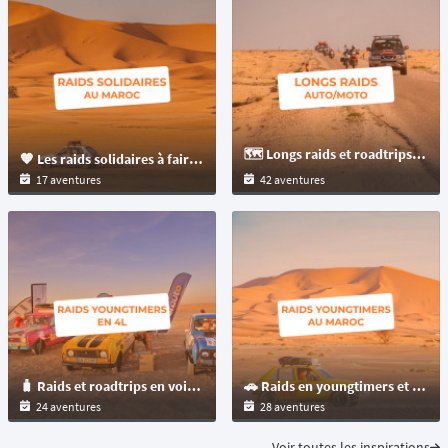
🗺️ Longs raids et roadtrips de plus de 3000 km à parcourir en auto ou moto à travers le monde
🧡 Les raids solidaires à faire au Maroc
17 aventures
42 aventures
🧳 Raids et roadtrips en voitures youngtimers en 4L
🚗 Raids en youngtimers et vieilles voitures au Maroc : aventure, passion et évasion
24 aventures
28 aventures
Voir toutes les inspirations