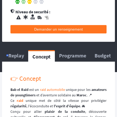
contacts d’assistance médicale locale.
L’organisation dispose de médecin(s), et
Niveau de securité :
d’une équipe médicale. Ils se répartissent sur
le circuit, ou suivent la progression de la
course. La balise satellitaire est fortement
Demander un renseignement
conseillée pour les accidents qui pourraient
survenir en dehors du tracé, ou les égarés.
L’organisation dispose d’au moins une
ambulance et/ou véhicule médicalisé à
poste ainsi que des médecins et équipes
Replay
Programme
Budget
Concept
médicales qui se répartissent sur le circuit,
ou suivent la progression de la course.
L’organisation dispose d’hélicoptère(s),
d’ambulance, d’équipes médicales à poste
👉 Concept
ainsi que des médecins et équipes médicales
qui se répartissent sur le circuit, ou suivent la
Bab el Raid
est un
raid automobile
unique pour les
amateurs
progression de la course.
de youngtimers
et d’aventure solidaire au
Maroc
. 📍
Ce
raid
unique met de côté la vitesse pour privilégier
régularité
, l'écoconduite et
l'esprit d’équipe
. 🚘️
Conçu pour allier
plaisir de la conduite
, découverte
culturelle et
dépassement de soi
, il traverse la France,