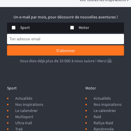
Un e-mail par mois, pour découvrir de nouvelles aventures !
Sport
Motor
S'abonner
Vous êtes déjà plus de 10 000 à nous suivre ! Merci 🤗
Sport
Motor
Actualités
Actualités
Nos inspirations
Nos inspirations
Le calendrier
Le calendrier
Multisport
Raid
Ultra-trail
Rallye-Raid
Trek
Randonnée