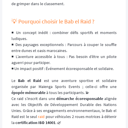
de grimper dans le classement.
💡 Pourquoi choisir le Bab el Raid ?
◾️ Un concept inédit : combiner défis sportifs et moments
ludiques.
◾️ Des paysages exceptionnels : Parcours à couper le souffle
entre dunes et oasis marocaines.
◾️ L’aventure accessible à tous : Pas besoin d’être un pilote
aguerri pour participer.
◾️ Un impact positif : Événement écoresponsable et solidaire.
Le
Bab el Raid
est une aventure sportive et solidaire
organisée par Maïenga Sports Events ; celle-ci offre une
épopée mémorable
à tous les participants. 💫
Ce raid s’inscrit dans une
démarche écoresponsable
alignée
avec les Objectifs de Développement Durable des Nations
Unies. Grâce à ses engagements environnementaux, le Bab el
Raid est le seul
raid
pour véhicules 2 roues motrices à détenir
la
certification ISO 14001
. 🌿