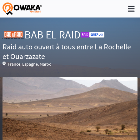
®
BAB EL RAID
RAID
REPLAY
Raid auto ouvert à tous entre La Rochelle
Niveau 1 - Pratique non régulière (Quelques
et Ouarzazate
sorties dans l'année)
France, Espagne, Maroc
Niveau 2 - Pratique occasionnelle (Une sortie
par trimestre)
Niveau 3 - Pratique régulière (A déjà participé à
des aventures)
Niveau 4 - Pratique intensive (Participe
régulièrement à des aventures)
Niveau 5 - Expert (Sans limite)
Réservé aux baroudeurs, la prise de
risque fait partie de l’aventure. Conscient des
difficultés de recherche en cas d’accident ou