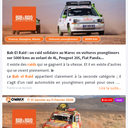
Bab El Raid : un raid solidaire au Maroc en voitures youngtimers
sur 5000 kms au volant de 4L, Peugeot 205, Fiat Panda...
Il existe des 
raids
 qui se gagnent à la vitesse. Et il en existe d'autres 
qui se vivent pleinement. 💫
Le 
Bab el Raid
 appartient clairement à la seconde catégorie ; il 
s'agit d'un raid automobile en youngtimers pensé pour ceux qui 
Lire la suite...
veulent repousser leurs limites sans sacrifier le plaisir, la 
Publié le
18/06/2026
découverte et l'engagement humain. ❤️
Traverser la France, piquer vers l'Espagne, franchir le détroit et 
plonger dans les paysages spectaculaires du 
Maroc
 — désert, 
médinas, pistes ocre — à bord d'une voiture emblématique : voilà 
ce que promet cet événement hors normes. 🚘
Au programme : défis de régularité, solidarité et découverte des 