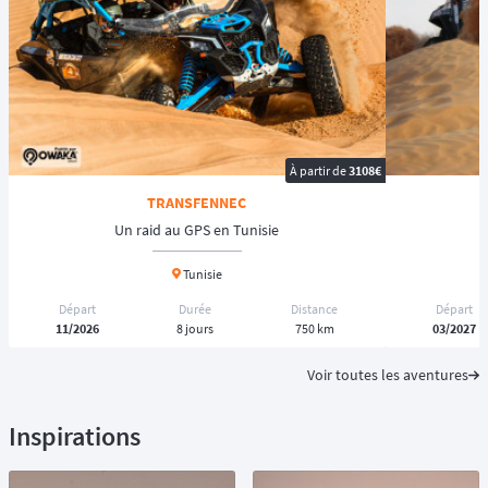
À partir de
3108€
TRANSFENNEC
Un raid au GPS en Tunisie
L
Tunisie
Départ
Durée
Distance
Départ
11/2026
8 jours
750 km
03/2027
Voir toutes les aventures
Inspirations