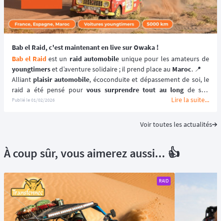
paysages à couper le souffle du 
désert marocain
. 🏜️
📆 Prochaines dates : du 30 Janvier au 10 Février 2027.
Bab el Raid, c'est maintenant en live sur Owaka !
Bab el Raid
 est un
 raid automobile
youngtimers
 et d’aventure solidaire ; il prend place au 
Maroc
. 📍
Alliant 
plaisir automobile
, écoconduite et dépassement de soi, le 
raid a été pensé pour 
vous surprendre tout au long
 de son 
Lire la suite...
parcours entre La Rochelle et Marrakech. 🚗
Publié le
01/02/2026
Voir toutes les actualités
À coup sûr, vous aimerez aussi... 👍
RAID