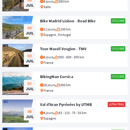
03
8 jours
1650 km
JUIL
Italie
LET
2. Le Ciel pour Limite : Les Géants du Trail 🏃‍♂️
Bike Madrid Lisbon - Road Bike
CYCLISME
La haute montagne est enfin accessible sans piolets. C'est le moment de
03
11 jours
1100 km
viser les courses "
Skyrunning
" et les grands tours. Dans les
Pyrénées
, le
JUIL
Espagne , Portugal
LET
Gran Trail de l'Aneto-Posets
vous emmène sur le toit de la chaîne, un
parcours technique et minéral à couper le souffle. Côté Alpes, l'
Ultra
Tour Massif Vosgien - TMV
CYCLISME
Tour des 4 Massifs
(Ut4M) autour de Grenoble est une leçon de géologie
03
et d'endurance, traversant Vercors, Taillefer, Belledonne et Chartreuse.
8 jours
1000 - 600 - 300 km
JUIL
Ici, on ne court pas seulement, on voyage à travers les étages alpins.
France
LET
BikingMan Corsica
CYCLISME
3. Fraîcheur et Légendes : Cap sur la Norvège 🇳🇴
07
26 jours
1000 km
JUIL
France
Si vous craignez la canicule du sud de l'Europe, filez vers le Nord. La
LET
Norvège propose le
Défi des Trolls
(Trollveggen).
Courir dans les fjords
,
sous une lumière qui ne s'éteint jamais vraiment, est une expérience
Val d'Aran Pyrénées by UTMB
ULTRA-TRAIL
mystique. Le terrain est gras, technique, sauvage, mais la température
08
4 jours
163 - 110 - 75 - 55 km
est idéale pour la performance. C'est l'aventure parfaite pour combiner
JUIL
Espagne
LET
sport intense et dépaysement total.