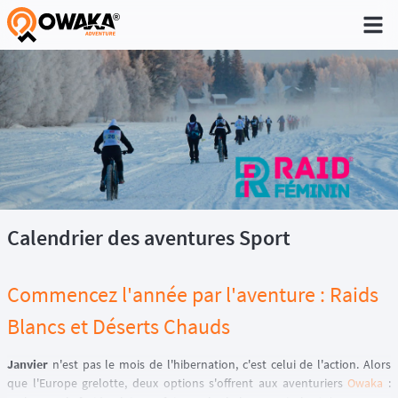
®
Calendrier des aventures Sport
Commencez l'année par l'aventure : Raids
Blancs et Déserts Chauds
Janvier
n'est pas le mois de l'hibernation, c'est celui de l'action. Alors
que l'Europe grelotte, deux options s'offrent aux aventuriers
Owaka
: