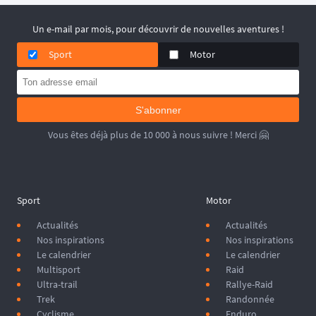
précieux mais aussi les plus vulnérables. La préparation commence
maintenant : tannage, choix des chaussettes et guêtres anti-sable ne
Un e-mail par mois, pour découvrir de nouvelles aventures !
sont pas des options, mais des nécessités absolues.
Sport
Motor
S'abonner
Vous êtes déjà plus de 10 000 à nous suivre ! Merci 🤗
Sport
Motor
Actualités
Actualités
Nos inspirations
Nos inspirations
Le calendrier
Le calendrier
Multisport
Raid
Ultra-trail
Rallye-Raid
Trek
Randonnée
Cyclisme
Enduro