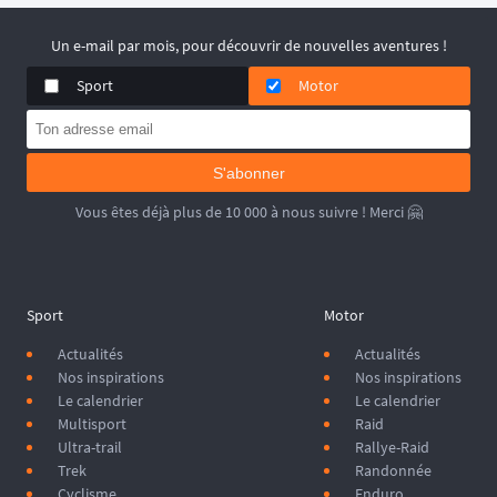
🏁 Votre défi de fin d'année est ici !
Un e-mail par mois, pour découvrir de nouvelles aventures !
Ne laissez pas le froid arrêter votre passion. Que vous cherchiez
l'immensité de la Mauritanie ou l'intensité d'un
rallye-raid
, consultez
Sport
Motor
notre calendrier complet pour clôturer votre saison en beauté.
S'abonner
Vous êtes déjà plus de 10 000 à nous suivre ! Merci 🤗
Sport
Motor
Actualités
Actualités
Nos inspirations
Nos inspirations
Le calendrier
Le calendrier
Multisport
Raid
Ultra-trail
Rallye-Raid
Trek
Randonnée
Cyclisme
Enduro