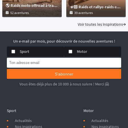
🌎 Raids moto offroad à travers le monde pour les motos : trails et maxitrails !
🤛🏻 Raids et rallye-raids en SSV à travers le monde
52 aventures
39 aventures
Voir toutes les inspirations
Un e-mail par mois, pour découvrir de nouvelles aventures !
Sport
Motor
S'abonner
Vous êtes déjà plus de 10 000 à nous suivre ! Merci 🤗
Sport
Motor
Actualités
Actualités
Nos inspirations
Nos inspirations