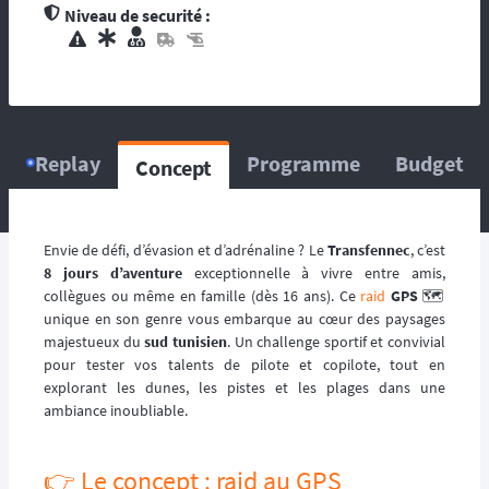
contacts d’assistance médicale locale.
Niveau de securité :
L’organisation dispose de médecin(s), et
d’une équipe médicale. Ils se répartissent sur
le circuit, ou suivent la progression de la
course. La balise satellitaire est fortement
conseillée pour les accidents qui pourraient
survenir en dehors du tracé, ou les égarés.
Replay
Programme
Budget
Concept
L’organisation dispose d’au moins une
ambulance et/ou véhicule médicalisé à
poste ainsi que des médecins et équipes
médicales qui se répartissent sur le circuit,
Envie de défi, d’évasion et d’adrénaline ? Le
Transfennec
, c’est
ou suivent la progression de la course.
8 jours d’aventure
exceptionnelle à vivre entre amis,
L’organisation dispose d’hélicoptère(s),
collègues ou même en famille (dès 16 ans). Ce
raid
GPS
🗺️
d’ambulance, d’équipes médicales à poste
unique en son genre vous embarque au cœur des paysages
ainsi que des médecins et équipes médicales
majestueux du
sud tunisien
. Un challenge sportif et convivial
qui se répartissent sur le circuit, ou suivent la
pour tester vos talents de pilote et copilote, tout en
progression de la course.
explorant les dunes, les pistes et les plages dans une
ambiance inoubliable.
👉️ Le concept : raid au GPS