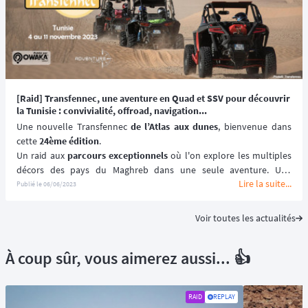
[Raid] Transfennec, une aventure en Quad et SSV pour découvrir
la Tunisie : convivialité, offroad, navigation...
Une nouvelle Transfennec 
de l’Atlas aux dunes
, bienvenue dans 
cette 
24ème édition
.
Un raid aux 
parcours exceptionnels
 où l'on explore les multiples 
décors des pays du Maghreb dans une seule aventure. Une 
Lire la suite...
traversée sur reliefs variés pour rejoindre des nouveaux chotts et 
Publié le
06/06/2023
rallier les 
dunes légendaires de la Tunisie
.
Voir toutes les actualités
À coup sûr, vous aimerez aussi... 👍
RAID
REPLAY