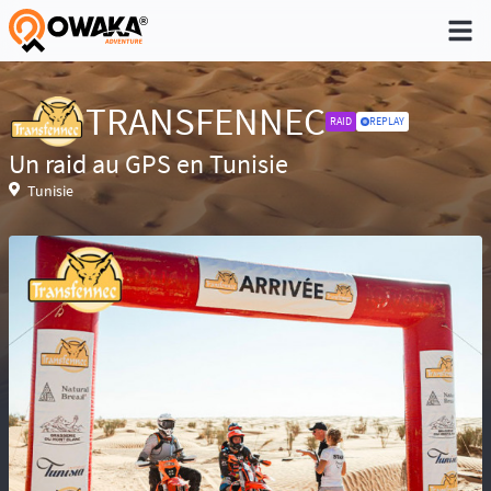
®
TRANSFENNEC
RAID
REPLAY
Un raid au GPS en Tunisie
Niveau 1 - Pratique non régulière (Quelques
Tunisie
sorties dans l'année)
Niveau 2 - Pratique occasionnelle (Une sortie
par trimestre)
Niveau 3 - Pratique régulière (A déjà participé à
des aventures)
Niveau 4 - Pratique intensive (Participe
régulièrement à des aventures)
Niveau 5 - Expert (Sans limite)
Réservé aux baroudeurs, la prise de
risque fait partie de l’aventure. Conscient des
difficultés de recherche en cas d’accident ou