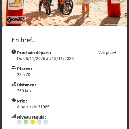
maladie, vous risquez d’être coupés du
monde et de tous moyens de secours.
Compter sur l’assistance des autochtones
n’est pas toujours aisée …. Nous vous
recommandons de partir avec tous les
contacts administratifs et de secours
En bref...
disponibles sur les pays traversés, prenez
avec vous les guides touristiques comme : «
Prochain départ :
Voir plus
le Guide du Routard ». Et par ces temps de
Du 06/11/2026 au 13/11/2026
crise mondiale, consultez le site du ministère
des affaires étrangères :
« Conseils aux
Places :
voyageurs »
. Le réseau GSM n’offre pas une
25 à 70
couverture à 100%, donc il est fortement
conseillé voire indispensable de se munir
Distance :
d’un téléphone ou d’une balise satellitaire.
750 km
L’organisation dispose d’un
personnel
Prix :
diplômé de brevet d’Etat
et de premier
À partir de 3108€
secours. Dans le cadre d’une randonnée,
vous vous reposez sur l’ouvreur et le
Niveau requis :
fermeur qui ont les compétences
d’intervention des premiers secours et les