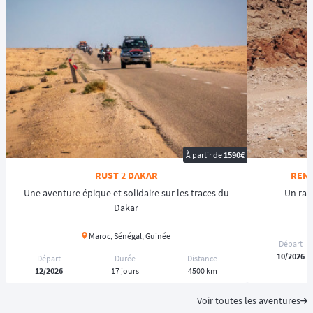
À partir de
1590€
RUST 2 DAKAR
RENA
Une aventure épique et solidaire sur les traces du
Un rai
Dakar
Maroc, Sénégal, Guinée
Départ
10/2026
Départ
Durée
Distance
12/2026
17 jours
4500 km
Voir toutes les aventures