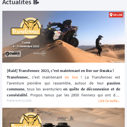
Actualités 📝
[Raid] Transfennec 2023, c'est maintenant en live sur Owaka !
Transfennec
, c'est maintenant 
en live
 ! La Transfennec est 
l'aventure pionière qui rassemble, autour de leur 
passion 
commune
, tous les aventuriers 
en quête de déconnexion et de 
convivialité
. Propos tenus par les 2850 Fennecs qui ont déjà 
Lire la suite...
participé sur une ou plusieurs des 
23 éditions réalisées
 (23 ans 
Publié le
04/11/2023
déjà) ! Conçue telle une 
parenthèse de liberté
 mais bordée par un 
staff de passionnés assurant votre 
sécurité
.