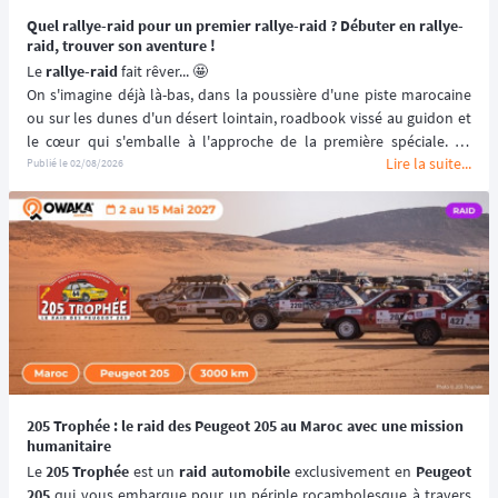
Quel rallye-raid pour un premier rallye-raid ? Débuter en rallye-
raid, trouver son aventure !
Le 
rallye-raid
 fait rêver... 🤩
On s'imagine déjà là-bas, dans la poussière d'une piste marocaine 
ou sur les dunes d'un désert lointain, roadbook vissé au guidon et 
le cœur qui s'emballe à l'approche de la première spéciale. Ce 
Lire la suite...
moment, tous les grands pilotes de rallye-raid l'ont vécu un jour. Et 
Publié le
02/08/2026
si c'était à votre tour ? 🫵
Se lancer dans un 
premier rallye-raid
, ce n'est pas repousser ses 
limites du jour au lendemain : c'est choisir la bonne aventure, celle 
qui vous fera grandir sans vous briser. Niveau technique, distance, 
budget, encadrement... chaque détail compte pour transformer 
l'envie en une expérience inoubliable plutôt qu'en épreuve subie.
Mais 
quel rallye-raid choisir pour débuter
 ? 🤔
Le rallye-raid est un 
univers complexe
 qui demande des 
compétences spécifiques.
Et retrouvez dans notre 
article d'inspiration tous les rallyes-raids 
pour débuter
. 👈🏻
205 Trophée : le raid des Peugeot 205 au Maroc avec une mission
Voici comment faire le choix qui vous mènera, sereinement, jusqu'à 
humanitaire
votre première ligne de départ. 🏁👇️
Le 
205 Trophée
 est un 
raid automobile
 exclusivement en 
Peugeot 
205
 qui vous embarque pour un périple rocambolesque à travers 