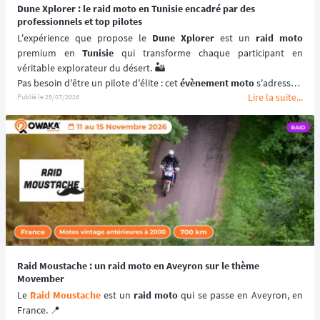
Dune Xplorer : le raid moto en Tunisie encadré par des
professionnels et top pilotes
L'expérience que propose le 
Dune Xplorer
 est un 
raid moto
premium en 
Tunisie
 qui transforme chaque participant en 
véritable explorateur du désert. 🏜️
Pas besoin d'être un pilote d'élite : cet 
évènement moto
 s'adresse à 
Lire la suite...
tous ceux qui ont une base de pilotage et l'envie de progresser, 
Publié le
25/07/2026
encadrés par des ambassadeurs qui maîtrisent parfaitement leur 
sujet.
Entre navigation au roadbook, traversée du désert en moto, une 
nuit en bivouac au pied des dunes et rencontres avec les 
communautés locales, le 
Dune Xplorer
 ne se contente pas d'être 
un 
raid
 : c'est une parenthèse hors du temps qui rassemble des 
passionnés moto venus d'horizons différents. 💫
📆 Prochaines dates : du 16 au 20 Novembre 2026.
Raid Moustache : un raid moto en Aveyron sur le thème
Movember
Le 
Raid Moustache
 est un 
raid moto
 qui se passe en Aveyron, en 
France. 📍