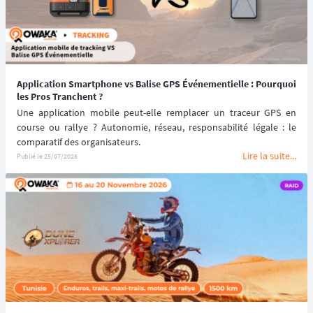
navigation ou un tonneau exige une prise de décision immédiate.
Quelles sont les spécificités de la géolocalisation embarquée sur 
véhicule ?
 Comment sécuriser votre événement et vos participants 
hors couverture réseau ? Comment gérer les alertes d'urgence et le 
suivi du parcours ? 
Owaka Live Tracking
, fort d'une présence sur les 
Application Smartphone vs Balise GPS Événementielle : Pourquoi
pistes internationales (Maroc, Tunisie, Espagne, Portugal, Amérique 
les Pros Tranchent ?
du Sud...), vous présente le 
guide technique complet pour faire le 
Une application mobile peut-elle remplacer un traceur GPS en 
bon choix.
course ou rallye ? Autonomie, réseau, responsabilité légale : le 
comparatif des organisateurs.
Lire la suite...
Publié le
25/07/2026