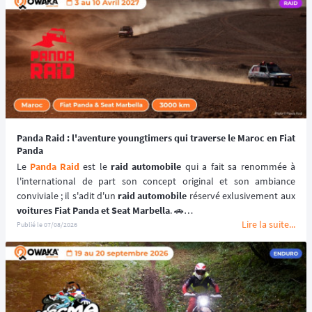
Panda Raid : l'aventure youngtimers qui traverse le Maroc en Fiat
Panda
Le 
Panda Raid
 est le 
raid automobile
 qui a fait sa renommée à 
l'international de part son concept original et son ambiance 
conviviale ; il s'adit d'un 
raid automobile
voitures Fiat Panda et Seat Marbella
. 🚗
Lire la suite...
Une véritable 
aventure offroad
 qui se déroule au coeur du 
désert 
Publié le
07/08/2026
marocain
 à bord de 
véhicules youngtimers
. 🚘🌵
📆 Prochaines dates : du 3 au 10 avril 2027.