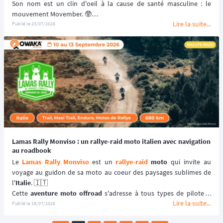
Son nom est un clin d'oeil à la cause de santé masculine : le 
mouvement Movember. 🥸
Lire la suite...
Ce 
raid
 est réservé aux 
motos vintage
, c'est-à-dire aux motos 
Publié le
23/07/2026
datant d'avant les années 2000, pour un périple qui propose deux 
traces : un parcours offroad et un parcours typé route.
📆 Prochaines dates : du 11 au 15 novembre 2026.
Lamas Rally Monviso : un rallye-raid moto italien avec navigation
au roadbook
Le 
Lamas Rally Monviso
 est un 
rallye-raid
moto
 qui invite au 
voyage au guidon de sa moto au coeur des paysages sublimes de 
l'
Italie
. 🇮🇹
Cette 
aventure moto offroad
 s'adresse à tous types de pilotes : 
Lire la suite...
ceux qui souhaitent se balader à travers les montagnes italiennes 
Publié le
18/07/2026
en choisissant la catégorie "Découverte" ou ceux qui souhaitent se 