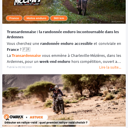
Transardennaise : la randonnée enduro incontournable dans les
Ardennes
Vous cherchez une 
randonnée enduro accessible 
France
 ? 🇫🇷
La 
Transardennaise
 vous emmène à Charleville-Mézières, dans les 
Ardennes, pour un 
week-end enduro
 hors compétition, ouvert aux 
Lire la suite...
motos enduro, trail et trial dès 125 cm³. 🏍️
Publié le
05/08/2026
Portée par le Moto Club de Charleville-Mézières en Ardennes 
(MCCMA) depuis plus de 30 éditions, cette 
aventure moto
 mise sur 
le plaisir de rouler plutôt que sur la performance chronométrée. 
😉
📆 Prochaines dates : du 19 au 20 Septembre 2026.