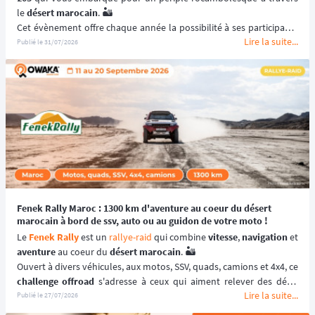
le 
désert marocain
. 🏜️
Cet évènement offre chaque année la possibilité à ses participants 
Lire la suite...
de (re)découvrir le Maroc en traversant ses paysages les plus 
Publié le
31/07/2026
emblématiques et les plus désertiques. 🌵
Visant à renouer avec l’esprit des 
premiers rallye-raids
, le 
205 
Trophée
 est un 
véritable défi humain
solidarité
 et le dépassement de soi ! 🚙
📆 Prochaines dates : du 2 au 15 Mai 2027.
Fenek Rally Maroc : 1300 km d'aventure au coeur du désert
marocain à bord de ssv, auto ou au guidon de votre moto !
Le 
Fenek Rally
 est un 
rallye-raid
 qui combine 
vitesse
, 
navigation
aventure
 au coeur du 
désert marocain
. 🏜️
challenge offroad
 s'adresse à ceux qui aiment relever des défis. 
Lire la suite...
💪🏻
Publié le
27/07/2026
🎯 L'objectif est simple : 
remporter la victoire
 en complétant le 