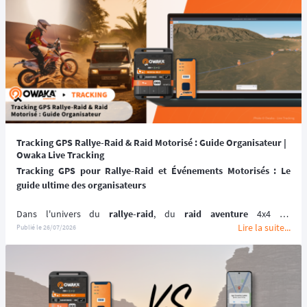
parcours dans le temps le plus rapide pour chaque catégorie. 🏆️
📆 
Prochaines dates : du 11 au 20 Septembre 2026.
Tracking GPS Rallye-Raid & Raid Motorisé : Guide Organisateur |
Owaka Live Tracking
Tracking GPS pour Rallye-Raid et Événements Motorisés : Le 
guide ultime des organisateurs
Dans l'univers du 
rallye-raid
, du 
raid aventure
 4x4 ou 
Lire la suite...
youngtimers: Twingo, Peugeot 205, 4L, Fiat Panda, du 
SSV
Publié le
26/07/2026
moto tout-terrain
, la 
géolocalisation par satellite
 n'est pas un 
dispositif de sécurité
Directeur de Course
. Dans le désert, sur des pistes pierreuses 
cassantes ou en forêt dense, un véhicule arrêté, une erreur de 