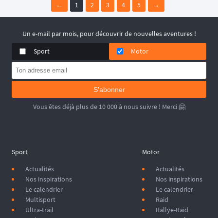
challenger en testant leurs compétences de 
navigation au 
←
1
2
3
4
5
→
roadbook
 en optant pour la catégorie "Rallye". 🧭
📆 Prochaines dates : du 10 au 13 septembre 2026.
Un e-mail par mois, pour découvrir de nouvelles aventures !
Sport
Motor
S'abonner
Vous êtes déjà plus de 10 000 à nous suivre ! Merci 🤗
Sport
Motor
Actualités
Actualités
Nos inspirations
Nos inspirations
Le calendrier
Le calendrier
Multisport
Raid
Ultra-trail
Rallye-Raid