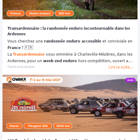
Transardennaise : la randonnée enduro incontournable dans les
Ardennes
Vous cherchez une 
randonnée enduro accessible 
France
 ? 🇫🇷
La 
Transardennaise
 vous emmène à Charleville-Mézières, dans les 
Ardennes, pour un 
week-end enduro
 hors compétition, ouvert aux 
Lire la suite...
motos enduro, trail et trial dès 125 cm³. 🏍️
Publié le
05/08/2026
Portée par le Moto Club de Charleville-Mézières en Ardennes 
(MCCMA) depuis plus de 30 éditions, cette 
aventure moto
 mise sur 
le plaisir de rouler plutôt que sur la performance chronométrée. 
😉
📆 Prochaines dates : du 19 au 20 Septembre 2026.