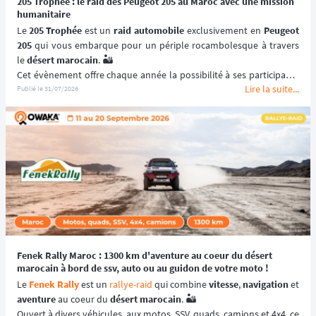
205 Trophée : le raid des Peugeot 205 au Maroc avec une mission
humanitaire
Le 
205 Trophée
 est un 
raid automobile
 exclusivement en 
Peugeot 
205
 qui vous embarque pour un périple rocambolesque à travers 
le 
désert marocain
. 🏜️
Cet évènement offre chaque année la possibilité à ses participants 
Lire la suite...
de (re)découvrir le Maroc en traversant ses paysages les plus 
Publié le
31/07/2026
emblématiques et les plus désertiques. 🌵
Visant à renouer avec l’esprit des 
premiers rallye-raids
, le 
205 
Trophée
 est un 
véritable défi humain
solidarité
 et le dépassement de soi ! 🚙
📆 Prochaines dates : du 2 au 15 Mai 2027.
Fenek Rally Maroc : 1300 km d'aventure au coeur du désert
marocain à bord de ssv, auto ou au guidon de votre moto !
Le 
Fenek Rally
 est un 
rallye-raid
 qui combine 
vitesse
, 
navigation
aventure
 au coeur du 
désert marocain
. 🏜️