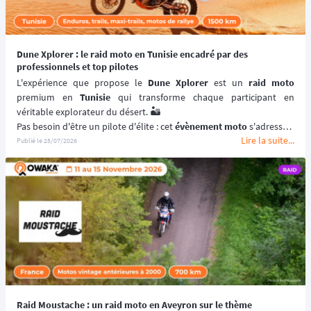
Dune Xplorer : le raid moto en Tunisie encadré par des
professionnels et top pilotes
L'expérience que propose le 
Dune Xplorer
 est un 
raid moto
premium en 
Tunisie
 qui transforme chaque participant en 
véritable explorateur du désert. 🏜️
Pas besoin d'être un pilote d'élite : cet 
évènement moto
 s'adresse à 
Lire la suite...
tous ceux qui ont une base de pilotage et l'envie de progresser, 
Publié le
25/07/2026
encadrés par des ambassadeurs qui maîtrisent parfaitement leur 
sujet.
Entre navigation au roadbook, traversée du désert en moto, une 
nuit en bivouac au pied des dunes et rencontres avec les 
communautés locales, le 
Dune Xplorer
 ne se contente pas d'être 
un 
raid
 : c'est une parenthèse hors du temps qui rassemble des 
passionnés moto venus d'horizons différents. 💫
📆 Prochaines dates : du 16 au 20 Novembre 2026.
Raid Moustache : un raid moto en Aveyron sur le thème