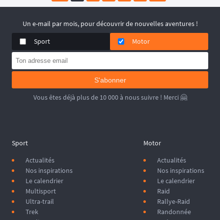
Un e-mail par mois, pour découvrir de nouvelles aventures !
Sport
Motor
S'abonner
Vous êtes déjà plus de 10 000 à nous suivre ! Merci 🤗
Sport
Motor
Actualités
Actualités
Nos inspirations
Nos inspirations
Le calendrier
Le calendrier
Multisport
Raid
Ultra-trail
Rallye-Raid
Trek
Randonnée