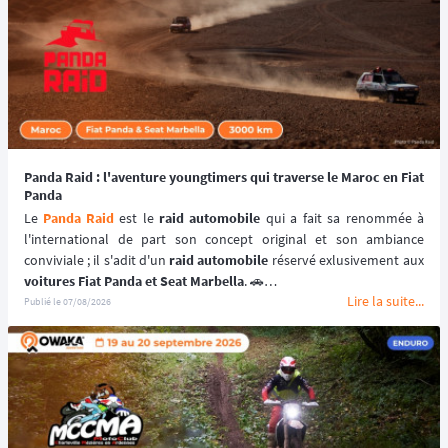
Panda Raid : l'aventure youngtimers qui traverse le Maroc en Fiat
Panda
Le 
Panda Raid
 est le 
raid automobile
 qui a fait sa renommée à 
l'international de part son concept original et son ambiance 
conviviale ; il s'adit d'un 
raid automobile
voitures Fiat Panda et Seat Marbella
. 🚗
Lire la suite...
Une véritable 
aventure offroad
 qui se déroule au coeur du 
désert 
Publié le
07/08/2026
marocain
 à bord de 
véhicules youngtimers
. 🚘🌵
📆 Prochaines dates : du 3 au 10 avril 2027.