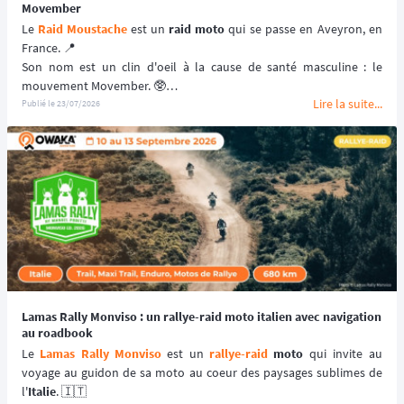
Movember
Le 
Raid Moustache
 est un 
raid moto
 qui se passe en Aveyron, en 
France. 📍
Son nom est un clin d'oeil à la cause de santé masculine : le 
mouvement Movember. 🥸
Lire la suite...
Ce 
raid
 est réservé aux 
motos vintage
, c'est-à-dire aux motos 
Publié le
23/07/2026
datant d'avant les années 2000, pour un périple qui propose deux 
traces : un parcours offroad et un parcours typé route.
📆 Prochaines dates : du 11 au 15 novembre 2026.
Lamas Rally Monviso : un rallye-raid moto italien avec navigation
au roadbook
Le 
Lamas Rally Monviso
 est un 
rallye-raid
moto
 qui invite au 
voyage au guidon de sa moto au coeur des paysages sublimes de 
l'
Italie
. 🇮🇹