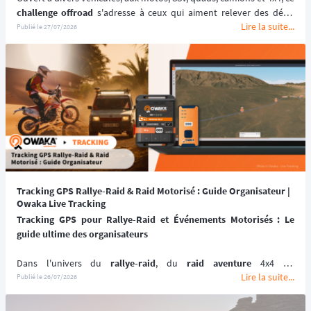
challenge offroad
 s'adresse à ceux qui aiment relever des défis. 
Lire la suite...
💪🏻
Publié le
27/07/2026
🎯 L'objectif est simple : 
remporter la victoire
 en complétant le 
parcours dans le temps le plus rapide pour chaque catégorie. 🏆️
📆 
Prochaines dates : du 11 au 20 Septembre 2026.
Tracking GPS Rallye-Raid & Raid Motorisé : Guide Organisateur |
Owaka Live Tracking
Tracking GPS pour Rallye-Raid et Événements Motorisés : Le 
guide ultime des organisateurs
Dans l'univers du 
rallye-raid
, du 
raid aventure
 4x4 ou 
Lire la suite...
youngtimers: Twingo, Peugeot 205, 4L, Fiat Panda, du 
SSV
Publié le
26/07/2026
moto tout-terrain
, la 
géolocalisation par satellite
 n'est pas un 