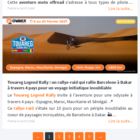
Cette 
aventure moto offroad
 s'adresse à tous types de pilotes : 
Lire la suite...
ceux qui souhaitent se balader à travers les montagnes italiennes 
Publié le
18/07/2026
en choisissant la catégorie "Découverte" ou ceux qui souhaitent se 
challenger en testant leurs compétences de 
navigation au 
roadbook
 en optant pour la catégorie "Rallye". 🧭
📆 Prochaines dates : du 10 au 13 septembre 2026.
Touareg Legend Rally : un rallye-raid qui rallie Barcelone à Dakar
à travers 4 pays pour un voyage initiatique inoubliable
Le 
Touareg Legend Rally
 invite à l'aventure pour une odyssée à 
travers 4 pays : Espagne, Maroc, Mauritanie et Sénégal. 📍
Ce 
rallye-raid
 s'étale sur 15 jours pour un périple inoubliable au 
coeur de paysages incroyables, de Barcelone à Dakar. 🏜️
Lire la suite...
📆 Prochaines dates : du 6 au 20 février 2027.
Publié le
16/07/2026
←
1
2
3
4
5
→