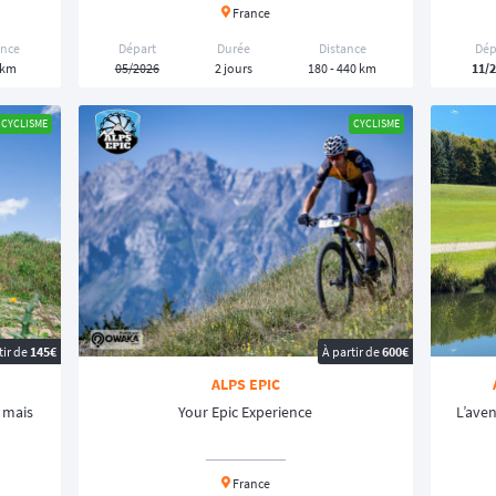
France
ance
Départ
Durée
Distance
Dép
 km
05/2026
2 jours
180 - 440 km
11/
CYCLISME
CYCLISME
tir de
145€
À partir de
600€
ALPS EPIC
 mais
Your Epic Experience
L’ave
France