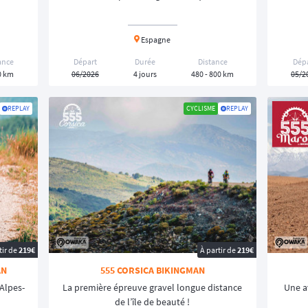
 organisateurs de défis hors normes.
rées
: Pour ceux qui aiment l'intensité et la gestion de l'effort nocturne. (ex :
Espagne
 de plusieurs semaines à travers l'Europe, l'Asie ou l'Afrique, où le vélo 
ance
Départ
Durée
Distance
Dép
ance, juste vous, votre trace GPX et votre vélo. Une immersion totale.
0 km
06/2026
4 jours
480 - 800 km
05/2
lo organisés pour soutenir des causes, alliant sport et engagement humain.
pécifiques pour le Fatbike dans le Grand Nord ou le Sahara.
REPLAY
CYCLISME
REPLAY
 aventure à vélo
a-distance demande une logistique pointue :
au terrain (pneus larges pour le Gravel, suspensions pour le VTT).
Comment s
 heures de selle pour habituer son corps à l'endurance fondamentale.
acé sur son GPS vélo sans tomber en panne de batterie.
se par étapes
ou d'un
défi non-stop
, il y en a pour tous les goûts et tous l
tir de
219€
À partir de
219€
AN
555 CORSICA BIKINGMAN
Alpes-
La première épreuve gravel longue distance
Une a
de l’île de beauté !