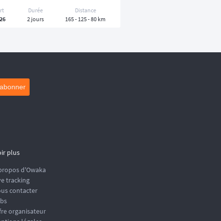
rt
Durée
Distance
26
2 jours
165 - 125 - 80 km
'abonner
ir plus
propos d'Owaka
ve tracking
us contacter
bs
fre organisateur