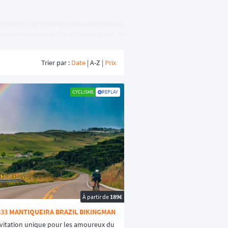
e peloton : on roule en mode Bikepacking.
z votre sommeil et votre alimentation en
Trier par :
Date
| A-Z |
Prix
on en montagne aux épreuves de traversée
CYCLISME
REPLAY
nants et d'allonger les distances de vos
"
pour permettre à tous de découvrir des
r les
expéditions sur le sable
des déserts
expérience de pilotage unique en totale
À partir de
189€
 333 MANTIQUEIRA BRAZIL BIKINGMAN
vitation unique pour les amoureux du