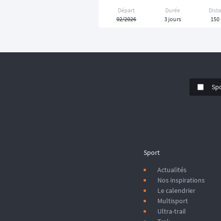
Départ
Durée
Dist
02/2026
3 jours
150
Sp
Sport
Actualités
Nos inspirations
Le calendrier
Multisport
Ultra-trail