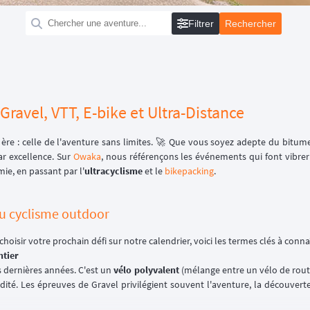
Filtrer
Gravel, VTT, E-bike et Ultra-Distance
re : celle de l'aventure sans limites. 🚀 Que vous soyez adepte du bitume,
par excellence. Sur
Owaka
, nous référençons les événements qui font vibr
ie, en passant par l'
ultracyclisme
et le
bikepacking
.
du cyclisme outdoor
hoisir votre prochain défi sur notre calendrier, voici les termes clés à connaî
ntier
s dernières années. C'est un
vélo polyvalent
(mélange entre un vélo de route
luidité. Les épreuves de Gravel privilégient souvent l'aventure, la découv
