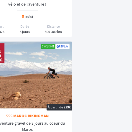
vélo et de l’aventure !
The 40
)
Brésil
devient un mode de voyage.
art
Durée
Distance
026
3 jours
500-300 km
CYCLISME
REPLAY
'équiper pour du bikepacking ?
es niveaux 🏅 sur
Owaka
.
À partir de
239€
555 MAROC BIKINGMAN
venture gravel de 3 jours au coeur du
Maroc