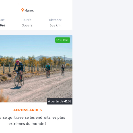
Maroc
art
Durée
Distance
2026
3 jours
555 km
CYCLISME
À partir de
410€
ACROSS ANDES
urse qui traverse les endroits les plus
extrêmes du monde !