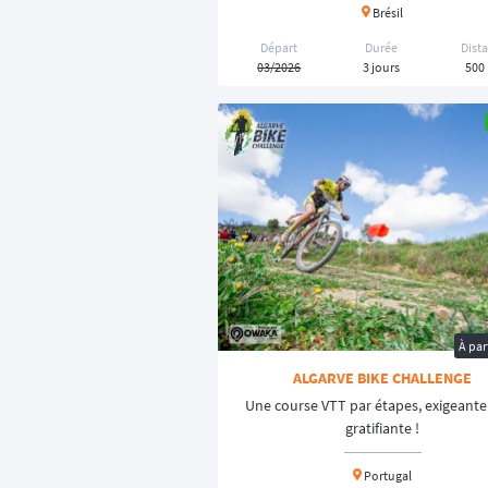
Brésil
Départ
Durée
Dist
03/2026
3 jours
500
À par
ALGARVE BIKE CHALLENGE
Une course VTT par étapes, exigeante
gratifiante !
Portugal