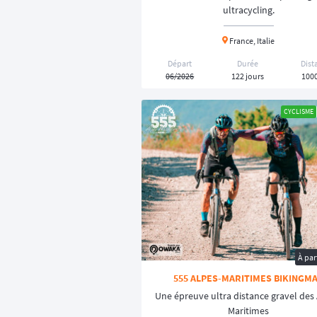
ultracycling.
Owaka est la passerelle entre vous et les
◾️
Épreuves de 24h ou plus et chronomét
France, Italie
◾️
Traversées continentales :
Des aventures
Départ
Durée
Dist
◾️
Courses "Unsupported"
: Pas d'assist
06/2026
122 jours
100
◾️
Événements solidaires
: Des raids à vé
◾️
Destinations hors-pistes
: Des traces s
CYCLISME
🛠️ Bien se préparer pour une
Partir pour un raid ou une épreuve d'ultr
- Le
choix du matériel
: Adapter son vélo 
- L'
entraînement de fond
: Accumuler des
- La
navigation
: Apprendre à suivre un tr
Que vous soyez à la recherche d'une
cour
À par
555 ALPES-MARITIMES BIKINGM
Une épreuve ultra distance gravel des 
Maritimes