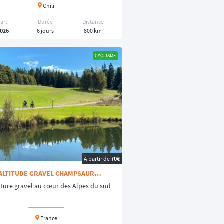
Chili
art
Durée
Distance
2026
6 jours
800 km
CYCLISME
À partir de
70€
ALTITUDE GRAVEL CHAMPSAUR
VALGAUDEMAR
nture gravel au cœur des Alpes du sud
France