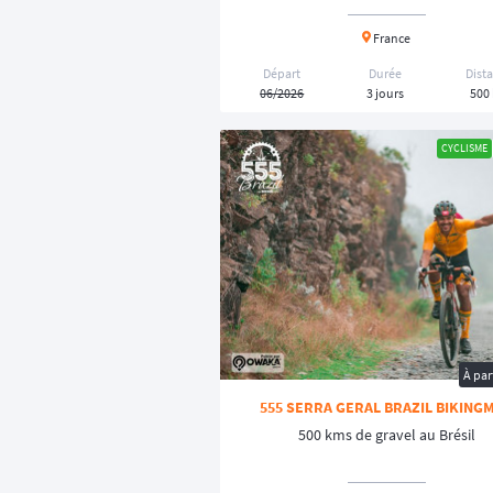
France
Départ
Durée
Dist
06/2026
3 jours
500
CYCLISME
À par
555 SERRA GERAL BRAZIL BIKING
500 kms de gravel au Brésil