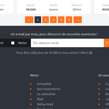
ance
Départ
Durée
Distance
Dépa
 km
09/2026
6 jours
320 km
09/20
←
1
2
3
4
5
→
Un e-mail par mois, pour découvrir de nouvelles aventures !
ort
Motor
S
Vous êtes déjà plus de 10 000 à nous suivre ! Merci 🤗
Motor
En savo
Actualités
A 
Nos inspirations
Li
Le calendrier
No
Raid
Jo
Rallye-Raid
Of