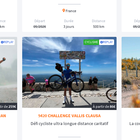
France
ance
Départ
Durée
Distance
Dép
 km
05/2026
3 jours
500 km
05/
REPLAY
CYCLISME
REPLAY
tir de
259€
À partir de
86€
MAN
9420 CHALLENGE VALLIS CLAUSA
Défi cycliste ultra longue distance caritatif
La co