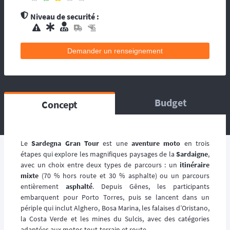
contacts d’assistance médicale locale.
Niveau de securité :
L’organisation dispose de médecin(s), et
d’une équipe médicale. Ils se répartissent sur
le circuit, ou suivent la progression de la
Demander un renseignement
course. La balise satellitaire est fortement
conseillée pour les accidents qui pourraient
survenir en dehors du tracé, ou les égarés.
L’organisation dispose d’au moins une
ambulance et/ou véhicule médicalisé à
Budget
Concept
poste ainsi que des médecins et équipes
médicales qui se répartissent sur le circuit,
ou suivent la progression de la course.
L’organisation dispose d’hélicoptère(s),
Le
Sardegna Gran Tour
est une
aventure moto
en trois
d’ambulance, d’équipes médicales à poste
étapes qui explore les magnifiques paysages de la
Sardaigne
,
ainsi que des médecins et équipes médicales
avec un choix entre deux types de parcours : un
itinéraire
qui se répartissent sur le circuit, ou suivent la
mixte
(70 % hors route et 30 % asphalte) ou un parcours
progression de la course.
entièrement
asphalté
. Depuis Gênes, les participants
embarquent pour Porto Torres, puis se lancent dans un
périple qui inclut Alghero, Bosa Marina, les falaises d’Oristano,
la Costa Verde et les mines du Sulcis, avec des catégories
adaptées aux motos tout-terrain et route.