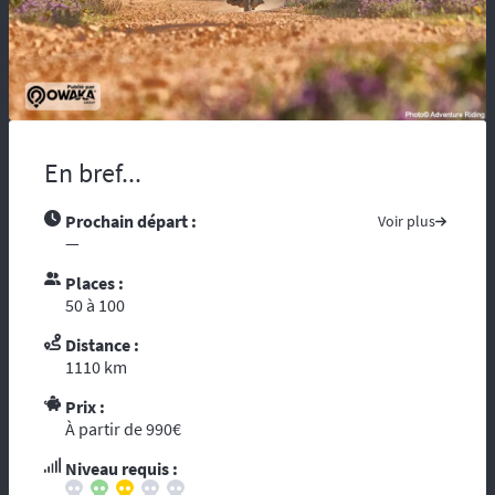
maladie, vous risquez d’être coupés du
monde et de tous moyens de secours.
Compter sur l’assistance des autochtones
n’est pas toujours aisée …. Nous vous
recommandons de partir avec tous les
contacts administratifs et de secours
disponibles sur les pays traversés, prenez
En bref...
avec vous les guides touristiques comme : «
le Guide du Routard ». Et par ces temps de
Prochain départ :
Voir plus
crise mondiale, consultez le site du ministère
—
des affaires étrangères :
« Conseils aux
voyageurs »
. Le réseau GSM n’offre pas une
Places :
couverture à 100%, donc il est fortement
50 à 100
conseillé voire indispensable de se munir
Distance :
d’un téléphone ou d’une balise satellitaire.
1110 km
L’organisation dispose d’un
personnel
diplômé de brevet d’Etat
et de premier
Prix :
secours. Dans le cadre d’une randonnée,
À partir de 990€
vous vous reposez sur l’ouvreur et le
fermeur qui ont les compétences
Niveau requis :
d’intervention des premiers secours et les