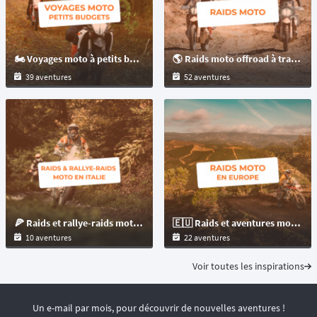
🏍️ Voyages moto à petits budgets : raids et randonnées moto
🌎 Raids moto offroad à travers le monde pour les motos : trails et maxitrails !
39 aventures
52 aventures
🍕 Raids et rallye-raids moto en Italie
🇪🇺 Raids et aventures moto offroad en Europe pour les motos : trails et maxitrails !
10 aventures
22 aventures
Voir toutes les inspirations
Un e-mail par mois, pour découvrir de nouvelles aventures !