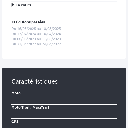
▶️ En cours
—
⏪️ Éditions passées
Du 16/05/2025 au 18/05/2025
Du 13/04/2024 au 16/04/2024
Du 08/06/2023 au 11/06/2023
Du 21/04/2022 au 24/04/2022
Caractéristiques
Moto
Moto Trail / MaxiTrail
GPS