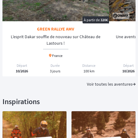
À partir de
320€
GREEN RALLYE AMV
L’esprit Dakar souffle de nouveau sur Château de
Une aventur
Lastours !
France
Départ
Durée
Distance
Départ
10/2026
3 jours
100 km
10/2026
Voir toutes les aventures
Inspirations