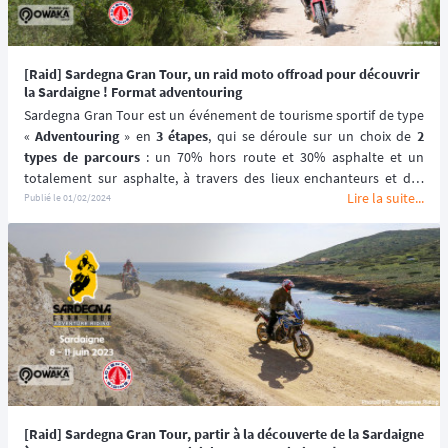
[Raid] Sardegna Gran Tour, un raid moto offroad pour découvrir
la Sardaigne ! Format adventouring
Sardegna Gran Tour est un événement de tourisme sportif de type 
« 
Adventouring
 » en 
3 étapes
, qui se déroule sur un choix de 
2 
types de parcours
 : un 70% hors route et 30% asphalte et un 
totalement sur asphalte, à travers des lieux enchanteurs et des 
Lire la suite...
paysages à couper le souffle entre mer, montagnes et parcs 
Publié le
01/02/2024
naturels de la Sardaigne.
[Raid] Sardegna Gran Tour, partir à la découverte de la Sardaigne