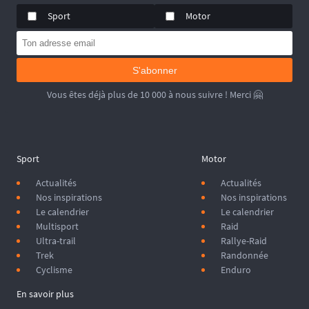
Sport
Motor
S'abonner
Vous êtes déjà plus de 10 000 à nous suivre ! Merci 🤗
Sport
Motor
Actualités
Actualités
Nos inspirations
Nos inspirations
Le calendrier
Le calendrier
Multisport
Raid
Ultra-trail
Rallye-Raid
Trek
Randonnée
Cyclisme
Enduro
En savoir plus