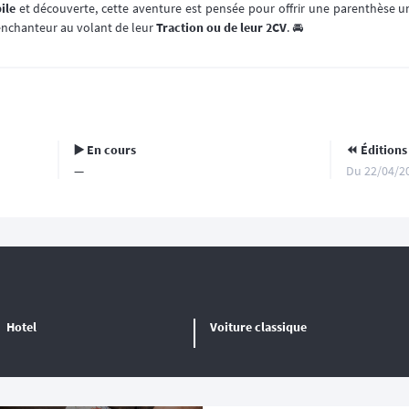
ile
et découverte, cette aventure est pensée pour offrir une parenthèse 
enchanteur au volant de leur
Traction ou de leur 2CV
. 🚘
▶️ En cours
⏪️ Éditions
—
Du 22/04/2
Hotel
Voiture classique