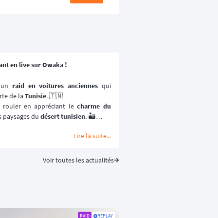
ant en live sur Owaka !
 un 
raid en voitures anciennes
 qui 
te de la 
Tunisie
. 🇹🇳
: rouler en appréciant le 
charme du 
s paysages du 
désert tunisien
. 🏜️
t la règle d'or. ☀️
Lire la suite...
Voir toutes les actualités
RAID
REPLAY