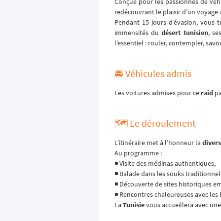
Conçue pour les passionnés de véhi
redécouvrant le plaisir d’un voyage
Pendant 15 jours d’évasion, vous t
immensités du
désert tunisien
, se
l’essentiel : rouler, contempler, s
🚘️ Véhicules admis
Les voitures admises pour ce
raid
pa
🗺️ Le déroulement
L’itinéraire met à l’honneur la
divers
Au programme :
◾️ Visite des médinas authentiques,
◾️ Balade dans les souks traditionnel
◾️ Découverte de sites historiques 
◾️ Rencontres chaleureuses avec les 
La
Tunisie
vous accueillera avec une