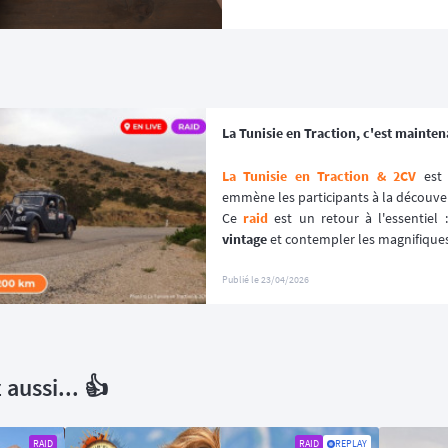
La Tunisie en Traction, c'est mainten
La Tunisie en Traction & 2CV
 est
emmène les participants à la découver
Ce 
raid
 est un retour à l'essentiel 
vintage
 et contempler les magnifique
Une aventure où 
prendre le temps
 es
Publié le
23/04/2026
aussi... 👍
RAID
RAID
REPLAY