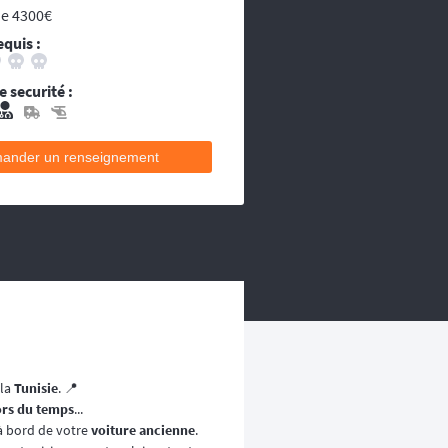
ou les égarés.
de 4300€
decins et équipes médicales qui se
equis :
ecins et équipes médicales qui se
 securité :
ander un renseignement
 la
Tunisie
. 📍
ors du temps
...
à bord de votre
voiture ancienne
.