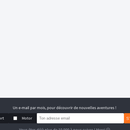
Un e-mail par mois, pour découvrir de nouvelles aventures !
ort
Motor
S
Vous êtes déjà plus de 10 000 à nous suivre ! Merci 🤗