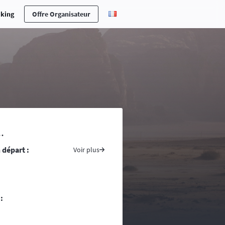
cking
Offre Organisateur
erche en cas d’accident ou maladie,
.
ones n’est pas toujours aisée ….
 départ :
s pays traversés, prenez avec vous
Voir plus
ite du ministère des affaires
tement conseillé voire indispensable
re d’une randonnée, vous vous
:
ntacts d’assistance médicale locale.
uivent la progression de la course. La