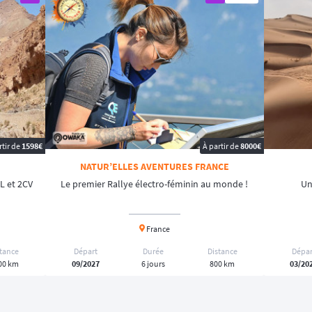
rtir de
1598€
À partir de
8000€
NATUR’ELLES AVENTURES FRANCE
L et 2CV
Le premier Rallye électro-féminin au monde !
Un
France
stance
Départ
Durée
Distance
Dépar
00 km
09/2027
6 jours
800 km
03/20