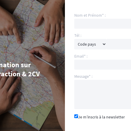
Nom et Prénom* :
Tél :
Email* :
mation sur
raction & 2CV
Message* :
Je m’inscris à la newsletter