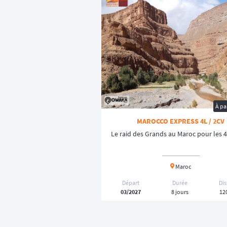
À pa
MAROCCO EXPRESS 4L / 2CV
Le raid des Grands au Maroc pour les 4
Maroc
Départ
Durée
Di
03/2027
8 jours
12