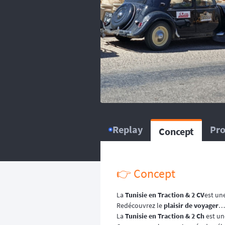
balise satellitaire est fortem
L’organisation dispose d
répartissent sur le circuit, ou
L’organisation dispose d’
répartissent sur le circuit, ou
Replay
Pr
Concept
👉 Concept
La
Tunisie en Traction & 2 CV
est un
Redécouvrez le
plaisir de voyager
… 
La
Tunisie en Traction & 2 Ch
est un