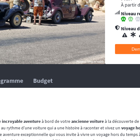
ent conseillée pour les accidents qui pourraient survenir en dehors du tracé, 
À partir 
’au moins une ambulance et/ou véhicule médicalisé à poste ainsi que des mé
Niveau r
 suivent la progression de la course.
hélicoptère(s), d’ambulance, d’équipes médicales à poste ainsi que des méd
 suivent la progression de la course.
Niveau de
Dem
ogramme
Budget
e
incroyable aventure
à bord de votre
ancienne voiture
à la découverte de
au rythme d’une voiture qui a une histoire à raconter et vivez un
voyage h
e aventure exceptionnelle qui vous invite à vivre un voyage hors du temps 