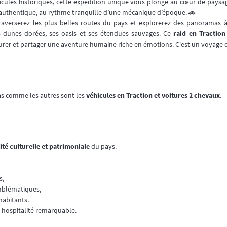
cules historiques, cette expédition unique vous plonge au cœur de paysag
 authentique, au rythme tranquille d’une mécanique d’époque. 🚗
raverserez les plus belles routes du pays et explorerez des panoramas 
s dunes dorées, ses oasis et ses étendues sauvages. Ce
raid en Traction
avourer et partager une aventure humaine riche en émotions. C'est un voyag
s comme les autres sont les
véhicules en Traction et voitures 2 chevaux
.
ité culturelle et patrimoniale
du pays.
s,
emblématiques,
habitants.
 hospitalité remarquable.