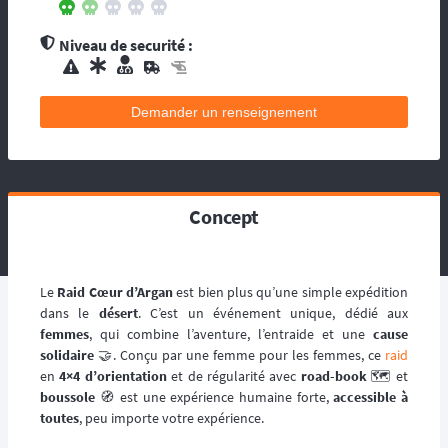
contacts d’assistance médicale locale.
L’organisation dispose de médecin(s), et
Niveau de securité :
d’une équipe médicale. Ils se répartissent sur
le circuit, ou suivent la progression de la
course. La balise satellitaire est fortement
Demander un renseignement
conseillée pour les accidents qui pourraient
survenir en dehors du tracé, ou les égarés.
L’organisation dispose d’au moins une
ambulance et/ou véhicule médicalisé à
poste ainsi que des médecins et équipes
Concept
médicales qui se répartissent sur le circuit,
ou suivent la progression de la course.
L’organisation dispose d’hélicoptère(s),
d’ambulance, d’équipes médicales à poste
Le
Raid Cœur d’Argan
est bien plus qu’une simple expédition
ainsi que des médecins et équipes médicales
dans le
désert
. C’est un événement unique, dédié aux
qui se répartissent sur le circuit, ou suivent la
femmes
, qui combine l’aventure, l’entraide et une
cause
progression de la course.
solidaire
🤝. Conçu par une femme pour les femmes, ce
raid
en
4×4 d’orientation
et de régularité avec
road-book
🗺️ et
boussole
🧭 est une expérience humaine forte,
accessible à
toutes
, peu importe votre expérience.