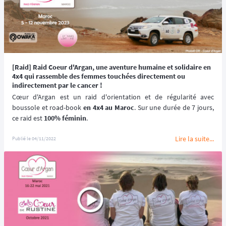
[Raid] Raid Coeur d'Argan, une aventure humaine et solidaire en
4x4 qui rassemble des femmes touchées directement ou
indirectement par le cancer !
Cœur d'Argan est un raid d'orientation et de régularité avec 
boussole et road-book 
en 4x4 au Maroc
. Sur une durée de 7 jours, 
ce raid est 
100% féminin
.
Lire la suite...
Le raid est accessible à toutes
, quel que soit l’âge, avec ou sans 
Publié le
04/11/2022
expérience de conduite de 4x4. Seuls comptent la détermination, 
l’esprit d’équipe et de partage.