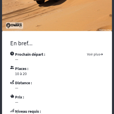
maladie, vous risquez d’être coupés du
monde et de tous moyens de secours.
Compter sur l’assistance des autochtones
n’est pas toujours aisée …. Nous vous
recommandons de partir avec tous les
contacts administratifs et de secours
disponibles sur les pays traversés, prenez
En bref...
avec vous les guides touristiques comme : «
le Guide du Routard ». Et par ces temps de
crise mondiale, consultez le site du ministère
Prochain départ :
Voir plus
des affaires étrangères :
« Conseils aux
—
voyageurs »
. Le réseau GSM n’offre pas une
Places :
couverture à 100%, donc il est fortement
10 à 20
conseillé voire indispensable de se munir
d’un téléphone ou d’une balise satellitaire.
Distance :
L’organisation dispose d’un
personnel
—
diplômé de brevet d’Etat
et de premier
secours. Dans le cadre d’une randonnée,
Prix :
vous vous reposez sur l’ouvreur et le
—
fermeur qui ont les compétences
Niveau requis :
d’intervention des premiers secours et les