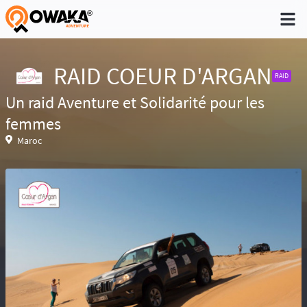
®
RAID COEUR D'ARGAN
RAID
Un raid Aventure et Solidarité pour les
Niveau 1 - Pratique non régulière (Quelques
femmes
sorties dans l'année)
Maroc
Niveau 2 - Pratique occasionnelle (Une sortie
par trimestre)
Niveau 3 - Pratique régulière (A déjà participé à
des aventures)
Niveau 4 - Pratique intensive (Participe
régulièrement à des aventures)
Niveau 5 - Expert (Sans limite)
Réservé aux baroudeurs, la prise de
risque fait partie de l’aventure. Conscient des
difficultés de recherche en cas d’accident ou