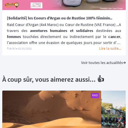
[Solidarité] les Coeurs d'Argan ou de Rustine 100% féminin..
Raid Cœur d'Argan (4x4 Maroc) ou Cœur de Rustine (VAE France) ...A 
travers des 
aventures humaines et solidaires
 destinées aux
femmes
 touchées directement ou indirectement par le
 cancer
, 
l'association offre une évasion de quelques jours pour sortir d'un 
Lire la suite...
quotidien de soin et participer activement à la cause du cancer et 
Publié le
02/01/2021
du bien être des femmes. 
Voir toutes les actualités
À coup sûr, vous aimerez aussi... 👍
RAID