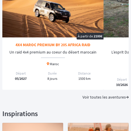
À partir de
2100€
4X4 MAROC PREMIUM BY 205 AFRICA RAID
Un raid 4x4 premium au coeur du désert marocain
L’esprit Da
Maroc
Départ
Durée
Distance
05/2027
8 jours
1500 km
Départ
10/2026
Voir toutes les aventures
Inspirations