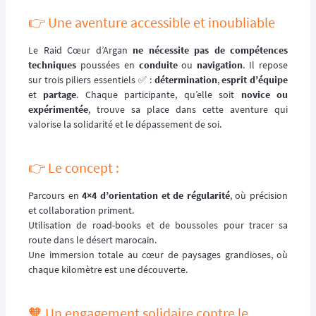
👉️ Une aventure accessible et inoubliable
Le Raid Cœur d’Argan
ne nécessite pas de compétences
techniques
poussées en
conduite
ou
navigation
. Il repose
sur trois piliers essentiels ✅️ :
détermination
,
esprit d’équipe
et
partage
. Chaque participante, qu’elle soit
novice ou
expérimentée
, trouve sa place dans cette aventure qui
valorise la solidarité et le dépassement de soi.
👉️ Le concept :
Parcours en
4×4 d’orientation et de régularité
, où précision
et collaboration priment.
Utilisation de road-books et de boussoles pour tracer sa
route dans le désert marocain.
Une immersion totale au cœur de paysages grandioses, où
chaque kilomètre est une découverte.
🧡 Un engagement solidaire contre le