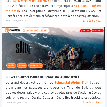
La 
Titan Desert Morocco 2027
 se déroulera du 
25 au 30 avril
, pour 
une 21e édition de cette traversée mythique à 
VTT dans le désert 
marocain
. Les inscriptions ouvriront le 3 septembre 2026, et 
l'expérience des éditions précédentes incite à ne pas trop attendre : 
Lire la suite...
le tarif early bird, réservé aux 100 premiers inscrits, s'est envolé en 
Publié le
05/08/2026
quelques heures les années passées.
Suivez en direct l'Ultra du Schnalstal Alpine Trail !
Le grand départ est donné ! Le 
Schnalstal Alpine Trail
 bat son 
plein dans les paysages grandioses du Tyrol du Sud, et vous 
pouvez désormais vivre la course au plus près de l'action grâce au 
suivi en direct sur Owaka. Cette année, le 
live tracking
 est déployé 
Lire la suite...
spécifiquement pour la distance reine de l'événement afin de 
Publié le
01/08/2026