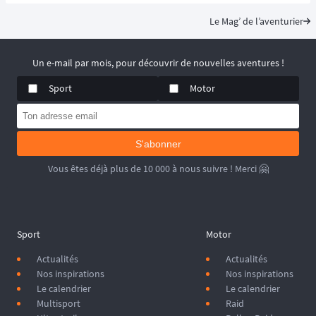
garantir une expérience sécurisée et immersive. ⛰️🏃‍♂️
Le Mag’ de l’aventurier
Un e-mail par mois, pour découvrir de nouvelles aventures !
Sport
Motor
S'abonner
Vous êtes déjà plus de 10 000 à nous suivre ! Merci 🤗
Sport
Motor
Actualités
Actualités
Nos inspirations
Nos inspirations
Le calendrier
Le calendrier
Multisport
Raid