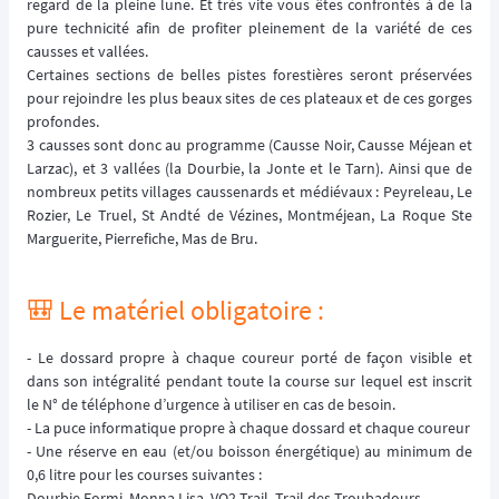
regard de la pleine lune. Et très vite vous êtes confrontés à de la
pure technicité afin de profiter pleinement de la variété de ces
causses et vallées.
Certaines sections de belles pistes forestières seront préservées
pour rejoindre les plus beaux sites de ces plateaux et de ces gorges
profondes.
3 causses sont donc au programme (Causse Noir, Causse Méjean et
Larzac), et 3 vallées (la Dourbie, la Jonte et le Tarn). Ainsi que de
nombreux petits villages caussenards et médiévaux : Peyreleau, Le
Rozier, Le Truel, St Andté de Vézines, Montméjean, La Roque Ste
Marguerite, Pierrefiche, Mas de Bru.
🎒 Le matériel obligatoire :
- Le dossard propre à chaque coureur porté de façon visible et
dans son intégralité pendant toute la course sur lequel est inscrit
le N° de téléphone d’urgence à utiliser en cas de besoin.
- La puce informatique propre à chaque dossard et chaque coureur
- Une réserve en eau (et/ou boisson énergétique) au minimum de
0,6 litre pour les courses suivantes :
Dourbie Formi, Monna Lisa, VO2 Trail, Trail des Troubadours