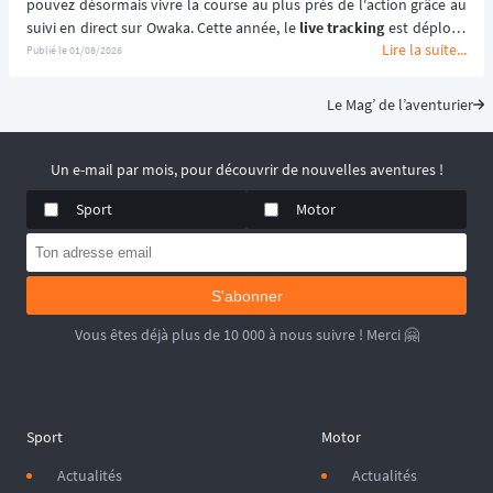
pouvez désormais vivre la course au plus près de l'action grâce au 
suivi en direct sur Owaka. Cette année, le 
live tracking
 est déployé 
Lire la suite...
spécifiquement pour la distance reine de l'événement afin de 
Publié le
01/08/2026
garantir une expérience sécurisée et immersive. ⛰️🏃‍♂️
Le Mag’ de l’aventurier
Un e-mail par mois, pour découvrir de nouvelles aventures !
Sport
Motor
S'abonner
Vous êtes déjà plus de 10 000 à nous suivre ! Merci 🤗
Sport
Motor
Actualités
Actualités