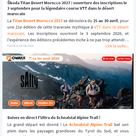
Škoda Titan Desert Morocco 2027 : ouverture des inscriptions le
3 septembre pour la légendaire course VTT dans le désert
marocain
La 
Titan Desert Morocco 2027
 se déroulera du 
25 au 30 avril
, pour 
une 21e édition de cette traversée mythique à 
VTT dans le désert 
marocain
. Les inscriptions ouvriront le 3 septembre 2026, et 
l'expérience des éditions précédentes incite à ne pas trop attendre : 
Lire la suite...
le tarif early bird, réservé aux 100 premiers inscrits, s'est envolé en 
Publié le
05/08/2026
quelques heures les années passées.
Suivez en direct l'Ultra du Schnalstal Alpine Trail !
Le grand départ est donné ! Le 
Schnalstal Alpine Trail
 bat son 
plein dans les paysages grandioses du Tyrol du Sud, et vous 