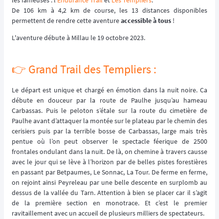
les fameuses : l'
Endurance Trail
et
Les Templiers
.
De 106 km à 4,2 km de course, les 13 distances disponibles
permettent de rendre cette aventure
accessible à tous
!
L'aventure débute à Millau le 19 octobre 2023.
👉️ Grand Trail des Templiers :
Le départ est unique et chargé en émotion dans la nuit noire. Ca
débute en douceur par la route de Paulhe jusqu’au hameau
Carbassas. Puis le peloton s’étale sur la route du cimetière de
Paulhe avant d’attaquer la montée sur le plateau par le chemin des
cerisiers puis par la terrible bosse de Carbassas, large mais très
pentue où l’on peut observer le spectacle féerique de 2500
frontales ondulant dans la nuit. De là, on chemine à travers causse
avec le jour qui se lève à l’horizon par de belles pistes forestières
en passant par Betpaumes, Le Sonnac, La Tour. De ferme en ferme,
on rejoint ainsi Peyreleau par une belle descente en surplomb au
dessus de la vallée du Tarn. Attention à bien se placer car il s’agit
de la première section en monotrace. Et c’est le premier
ravitaillement avec un accueil de plusieurs milliers de spectateurs.