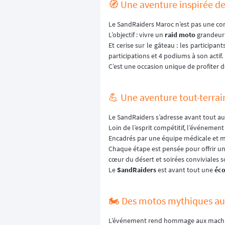
🧭 Une aventure inspirée d
Le SandRaiders Maroc n’est pas une co
L’objectif : vivre un
raid moto
grandeur 
Et cerise sur le gâteau : les participa
participations et 4 podiums à son actif.
C’est une occasion unique de profiter d
💪 Une aventure tout-terrai
Le SandRaiders s’adresse avant tout a
Loin de l’esprit compétitif, l’événemen
Encadrés par une équipe médicale et mé
Chaque étape est pensée pour offrir un 
cœur du désert et soirées conviviales s
Le
SandRaiders
est avant tout une
éco
🏍️ Des motos mythiques a
L’événement rend hommage aux machin