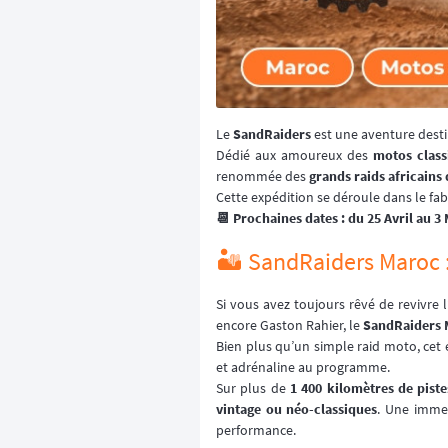
Le
SandRaiders
est une aventure dest
Dédié aux amoureux des
motos class
renommée des
grands raids africains
Cette expédition se déroule dans le f
📆 Prochaines dates : du 25 Avril au 3 
🏜️ SandRaiders Maroc :
Si vous avez toujours rêvé de revivre 
encore Gaston Rahier, le
SandRaiders 
Bien plus qu’un simple raid moto, ce
et adrénaline au programme.
Sur plus de
1 400 kilomètres de piste
vintage ou néo-classiques
. Une immer
performance.