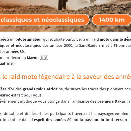
inée à un
pilote amateur
qui souhaite participer à un
raid moto dans le dés
iques et néoclassiques
des années 2000, le SandRaiders met à l'honneur 
 des années 80
.
abuleux décor du
Maroc
. 🇲🇦
Mai 2026.
 le raid moto légendaire à la saveur des anné
l’âge d’or des
grands raids africains
, de suivre les traces des pionniers 
Maroc
est fait pour vous.
t événement mythique vous plonge dans l’ambiance des
premiers Dakar
: a
s
, de sable et de désert, les participants traversent les paysages embl
sion totale dans l’
esprit des années 80
, où la
passion du tout-terrain
et