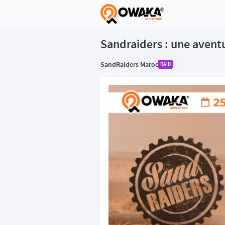
®
Sandraiders : une aventu
SandRaiders Maroc
RAID