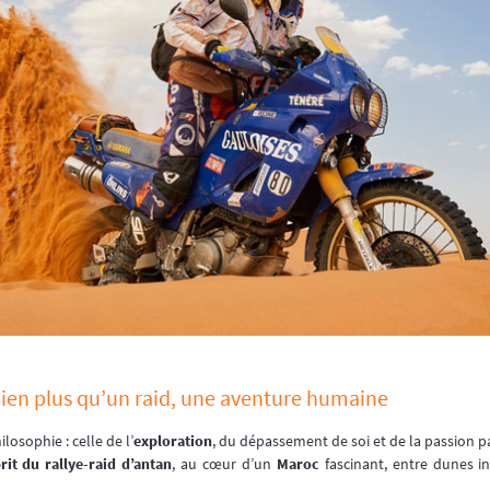
bien plus qu’un raid, une aventure humaine
losophie : celle de l’
exploration
, du dépassement de soi et de la passion p
rit du rallye-raid d’antan
, au cœur d’un
Maroc
fascinant, entre dunes inf