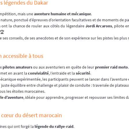
es légendes du Dakar
mpétition, mais une
aventure humaine et mécanique
.
nature, ponctué d’épreuves d’orientation facultatives et de moments de pa
nts ont la chance de rouler aux côtés du légendaire
Jordi Arcarons
, pilote 
 🏆
e ses conseils, de ses anecdotes et de son expérience sur les pistes les plus
n accessible à tous
ux
pilotes amateurs
ou aux aventuriers en quête de leur
premier raid moto
.
t met en avant la
convivialité
, l’entraide et la
sécurité
.
canique expérimentée, les participants peuvent se lancer dans l’aventure 
juste équilibre entre challenge et plaisir de conduite : traversée de plateau
ous les étoiles marocaines.
le d’aventure
, idéale pour apprendre, progresser et repousser ses limites d
u cœur du désert marocain
es qui ont forgé la
légende du rallye-raid
.