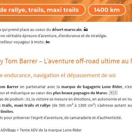
o
qui prend place au coeur du
désert marocain
. 🏜️
e véritable épreuve d’aventure, d’endurance et de stratégie.
eilleur voyageur à moto. 🏍️
y Tom Barrer – L’aventure off-road ultime au
e endurance, navigation et dépassement de soi
om Barrer
en partenariat avec la
marque de bagagerie Lone Rider
, n’e
rieur et mécanique au cœur des
plus beaux paysages du Maroc
. 🇲🇦
as de podium : ici, la victoire se mesure en émotions, en autonomie et en maî
trails, maxi-trails et rallye
(de 500 cm³ à 1300 cm³) s’adresse autant a
 limites
.
ts pour préserver l’esprit d’aventure, de camaraderie et d’authenticité.
 de ADVBags + Tente ADV de la marque Lone Rider