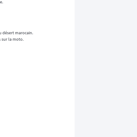
e.
u désert marocain.
 sur la moto.