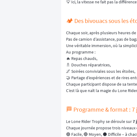
💡 Ici, la vitesse ne fait pas la différenc
🏕️ Des bivouacs sous les ét
Chaque soir, après plusieurs heures de 
Pas de camion d’assistance, pas de bag
Une véritable immersion, où la simplici
Au programme :
🔥 Repas chauds,
🚿 Douches réparatrices,
🌌 Soirées conviviales sous les étoiles,
🤝 Partage d’expériences et de rires en
Chaque participant dispose de sa tente
C’est là que naît la magie du Lone Ride
🏁 Programme & format : 7 
Le Lone Rider Trophy se déroule sur
7 
Chaque journée propose trois niveaux de
🟢 Facile, 🔴 Moyen, ⚫ Difficile – à cha