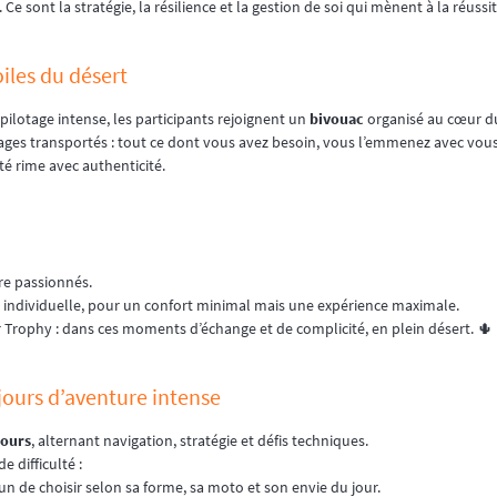
e. Ce sont la stratégie, la résilience et la gestion de soi qui mènent à la réussit
oiles du désert
pilotage intense, les participants rejoignent un
bivouac
organisé au cœur d
ages transportés : tout ce dont vous avez besoin, vous l’emmenez avec vous
té rime avec authenticité.
tre passionnés.
 individuelle, pour un confort minimal mais une expérience maximale.
r Trophy : dans ces moments d’échange et de complicité, en plein désert. 🌵
jours d’aventure intense
jours
, alternant navigation, stratégie et défis techniques.
 difficulté :
cun de choisir selon sa forme, sa moto et son envie du jour.