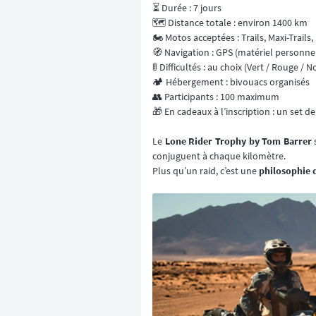
⏳ Durée : 7 jours
🗺️ Distance totale : environ 1400 km
🏍️ Motos acceptées : Trails, Maxi-Trail
🧭 Navigation : GPS (matériel personnel
🚦 Difficultés : au choix (Vert / Rouge / No
🏕️ Hébergement : bivouacs organisés
👥 Participants : 100 maximum
🎁 En cadeaux à l’inscription : un set 
Le
Lone Rider Trophy by Tom Barrer
s
conjuguent à chaque kilomètre.
Plus qu’un raid, c’est une
philosophie 