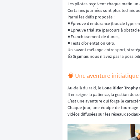
Les pilotes reçoivent chaque matin un c
Certaines journées sont plus technique
Parmi les défis proposés :
◾️ Épreuve d’endurance (boucle type en
◾️ Épreuve trialiste (parcours à obstacle
◾️ Franchissement de dunes,
◾️ Tests d’orientation GPS.
Un savant mélange entre sport, stratég
👍 Si jamais nous n'avez pas la possibi
🧠 Une aventure initiatique
Au-delà du raid, le
Lone Rider Trophy
Il enseigne la patience, la gestion de 
C’est une aventure qui forge le caractè
Chaque jour, une équipe de tournage p
vidéos diffusées sur les réseaux sociaux