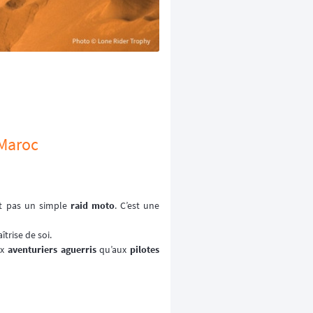
 Maroc
st pas un simple
raid moto
. C’est une
trise de soi.
ux
aventuriers aguerris
qu’aux
pilotes