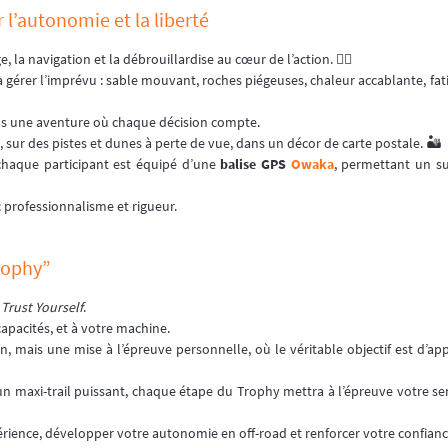
 l’autonomie et la liberté
, la navigation et la débrouillardise au cœur de l’action. 👈🏻
 à gérer l’imprévu : sable mouvant, roches piégeuses, chaleur accablante, f
ans une aventure où chaque décision compte.
 sur des pistes et dunes à perte de vue, dans un décor de carte postale. 🏜️
chaque participant est équipé d’une
balise GPS
Owaka
, permettant un su
 professionnalisme et rigueur.
Trophy”
:
Trust Yourself
.
 capacités, et à votre machine.
, mais une mise à l’épreuve personnelle, où le véritable objectif est d’app
 un maxi-trail puissant, chaque étape du Trophy mettra à l’épreuve votre se
rience, développer votre autonomie en off-road et renforcer votre confiance