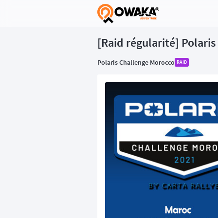
®
[Raid régularité] Polari
Polaris Challenge Morocco
RAID