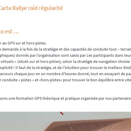
rta Rallye raid régularité
co est …
 au GPS sur et hors-pistes.
e demande à la fois de la stratégie et des capacités de conduite tout – terrai
iques) donnés par l’organisation sont saisis par Les participants dans leu
irtuels » (situés sur et hors-pistes), selon la stratégie de navigation choisie 
licité ! Il faut de la stratégie, et de l’intuition pour trouver le meilleur itiné
du parcours chaque jour en un nombre d’heures donné, tout en essayant de 
r conduite « pistes » et «hors-pistes» pour trouver le bon équilibre entre vi
osons une formation GPS théorique et pratique organisée par nos partenaires