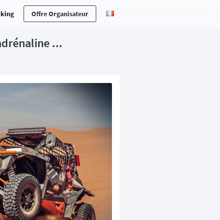
cking
Offre Organisateur
drénaline ...