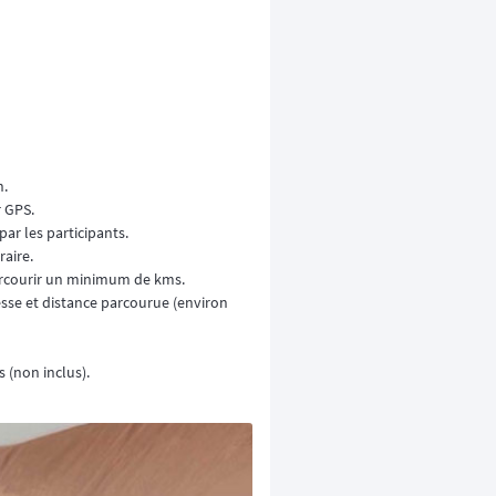
n.
r GPS.
par les participants.
raire.
parcourir un minimum de kms.
tesse et distance parcourue (environ
 (non inclus).