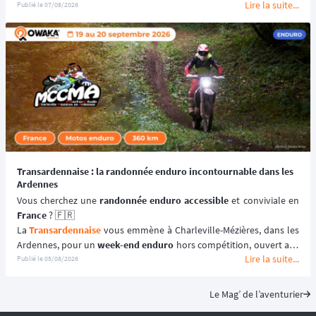
Lire la suite...
Une véritable 
aventure offroad
 qui se déroule au coeur du 
désert 
Publié le
07/08/2026
marocain
 à bord de 
véhicules youngtimers
. 🚘🌵
📆 Prochaines dates : du 3 au 10 avril 2027.
Transardennaise : la randonnée enduro incontournable dans les
Ardennes
Vous cherchez une 
randonnée enduro accessible 
France
 ? 🇫🇷
La 
Transardennaise
 vous emmène à Charleville-Mézières, dans les 
Ardennes, pour un 
week-end enduro
 hors compétition, ouvert aux 
Lire la suite...
motos enduro, trail et trial dès 125 cm³. 🏍️
Publié le
05/08/2026
Portée par le Moto Club de Charleville-Mézières en Ardennes 
(MCCMA) depuis plus de 30 éditions, cette 
aventure moto
 mise sur 
Le Mag’ de l’aventurier
le plaisir de rouler plutôt que sur la performance chronométrée. 