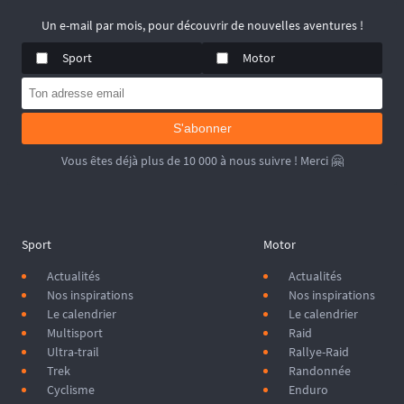
😉
📆 Prochaines dates : du 19 au 20 Septembre 2026.
Un e-mail par mois, pour découvrir de nouvelles aventures !
Sport
Motor
S'abonner
Vous êtes déjà plus de 10 000 à nous suivre ! Merci 🤗
Sport
Motor
Actualités
Actualités
Nos inspirations
Nos inspirations
Le calendrier
Le calendrier
Multisport
Raid
Ultra-trail
Rallye-Raid
Trek
Randonnée
Cyclisme
Enduro