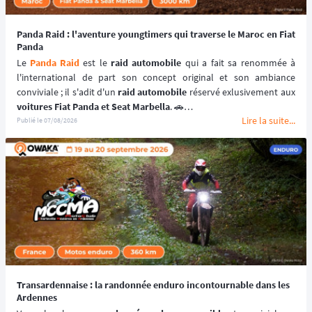
Panda Raid : l'aventure youngtimers qui traverse le Maroc en Fiat
Panda
Le 
Panda Raid
 est le 
raid automobile
 qui a fait sa renommée à 
l'international de part son concept original et son ambiance 
conviviale ; il s'adit d'un 
raid automobile
voitures Fiat Panda et Seat Marbella
. 🚗
Lire la suite...
Une véritable 
aventure offroad
 qui se déroule au coeur du 
désert 
Publié le
07/08/2026
marocain
 à bord de 
véhicules youngtimers
. 🚘🌵
📆 Prochaines dates : du 3 au 10 avril 2027.
Transardennaise : la randonnée enduro incontournable dans les
Ardennes