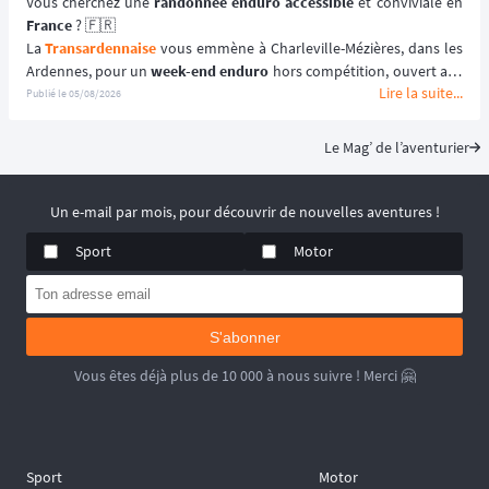
Vous cherchez une 
randonnée enduro accessible 
France
 ? 🇫🇷
La 
Transardennaise
 vous emmène à Charleville-Mézières, dans les 
Ardennes, pour un 
week-end enduro
 hors compétition, ouvert aux 
Lire la suite...
motos enduro, trail et trial dès 125 cm³. 🏍️
Publié le
05/08/2026
Portée par le Moto Club de Charleville-Mézières en Ardennes 
(MCCMA) depuis plus de 30 éditions, cette 
aventure moto
 mise sur 
Le Mag’ de l’aventurier
le plaisir de rouler plutôt que sur la performance chronométrée. 
😉
📆 Prochaines dates : du 19 au 20 Septembre 2026.
Un e-mail par mois, pour découvrir de nouvelles aventures !
Sport
Motor
S'abonner
Vous êtes déjà plus de 10 000 à nous suivre ! Merci 🤗
Sport
Motor