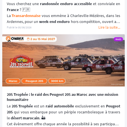
Vous cherchez une 
randonnée enduro accessible 
France
 ? 🇫🇷
La 
Transardennaise
 vous emmène à Charleville-Mézières, dans les 
Ardennes, pour un 
week-end enduro
 hors compétition, ouvert aux 
Lire la suite...
motos enduro, trail et trial dès 125 cm³. 🏍️
Publié le
05/08/2026
Portée par le Moto Club de Charleville-Mézières en Ardennes 
(MCCMA) depuis plus de 30 éditions, cette 
aventure moto
 mise sur 
le plaisir de rouler plutôt que sur la performance chronométrée. 
😉
📆 Prochaines dates : du 19 au 20 Septembre 2026.
205 Trophée : le raid des Peugeot 205 au Maroc avec une mission
humanitaire
Le 
205 Trophée
 est un 
raid automobile
 exclusivement en 
Peugeot 
205
 qui vous embarque pour un périple rocambolesque à travers 
le 
désert marocain
. 🏜️
Cet évènement offre chaque année la possibilité à ses participants 