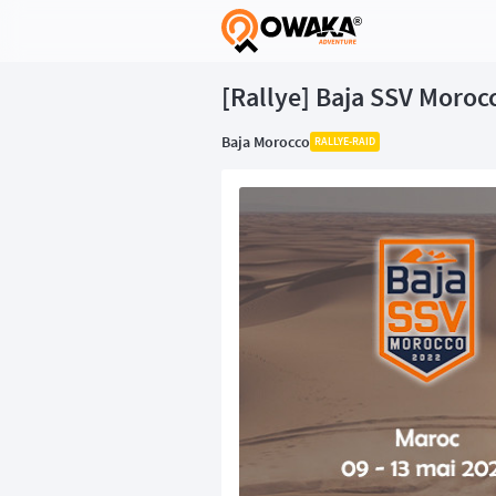
®
[Rallye] Baja SSV Moroc
Baja Morocco
RALLYE-RAID