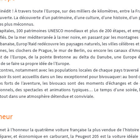
édit ! À travers toute l’Europe, sur des milliers de kilomètres, entre la F
ouverte. La découverte d’un patrimoine, d’une culture, d’une histoire, d’un
des plus méconnus.
12 capitales, 100 patrimoines UNESCO mondiaux et plus de 200 étapes, et em
fiés. De la mer méditerranée à la mer noire, en passant par les montagnes 
lbanaise, Europ’Raid redécouvre les paysages naturels, les villes célèbres et 
ènes, les clochers de Prague, le mur de Berlin, ou encore les canaux d’Am
 Est de l’Europe, de la pointe Bretonne au delta du Danube, une Europe 
e se faire sa propre idée de l’Europe.
ontres, notamment avec les populations locales de chaque pays traversé qu
soir ils sont accueillis dans un lieu exceptionnel pour bivouaquer: au bord
forts de l’aventure, les bivouacs sont des moments d’échanges et de d
tionnels, des spectacles et animations typiques… Le temps d’une soirée, l
le tout dans une atmosphère détendue et conviviale.
neur
et à l’honneur la quatrième voiture française la plus vendue de l’histoire 
réparer, et économique en carburant, la Peugeot 205 est la voiture idéale