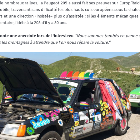
e de nombreux rallyes, la Peugeot 205 a aussi fait ses preuves sur Europ’Ra
bile, traversant sans difficulté les plus hauts cols européens sous la chale
irs et une direction «insistée» plus qu’assistée : si les éléments mécaniques
taire, fidèle à la 205 d’il y a 30 ans.
onte une anecdote lors de l'Interview:
"Nous sommes tombés en panne au
les montagnes à attendre que l'on nous répare la voiture."