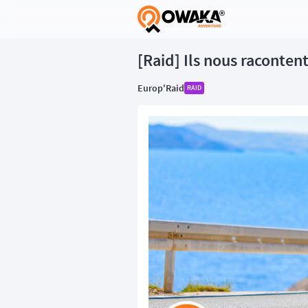
®
[Raid] Ils nous raconten
Europ'Raid
RAID