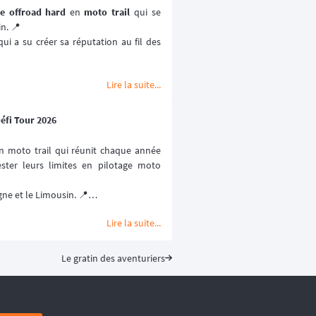
e offroad hard
 en 
moto trail
 qui se 
n. 📍
qui a su créer sa réputation au fil des 
 exceptionnellement cette année de 
3 
Lire la suite...
lus de 400 km par jour
. 💪🏻
ité relever, Ludivine Puy, une femme 
puis des années dont le palmarés est 
Défi Tour 2026
n moto trail qui réunit chaque année 
duro
ster leurs limites en pilotage moto 
uro
duro
ne et le Limousin. 📍
ivine s'est aventurée sur les pistes du 
posait de 3 jours de roulage avec des 
Lire la suite...

ui poser quelques questions lors de 
uait les 10 ans de cet évènement, un 
s autres pilotes avec leur 
moto trail
, 
Le gratin des aventuriers
g Gilson
, un pilote moto désormais 
125 XLS
 ! Et c'est avec cette machine 
e fois le 
Hard Défi Tour
. ⬇️