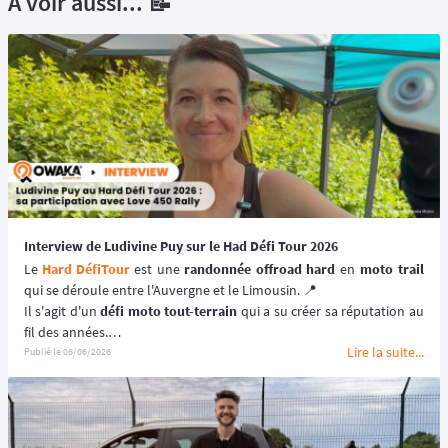
À voir aussi... 📝
Interview de Ludivine Puy sur le Had Défi Tour 2026
Le 
Hard DéfiTour
 est une 
randonnée offroad hard
 en 
moto trail
qui se déroule entre l'Auvergne et le Limousin. 📍
Il s'agit d'un 
défi moto tout-terrain
 qui a su créer sa réputation au 
fil des années.
Lire la suite...
Pour ses 10 ans, le 
HDT
 se composait exceptionnellement cette 
Publié le
06/06/2026
année de 
3 jours de rando
 avec au programme 
plus de 400 km par 
jour
. 💪🏻
👉 Un challenge de taille qu'a souhaité relever, Ludivine Puy, une 
femme passionnée de 
moto tout-terrain
 depuis des années dont 