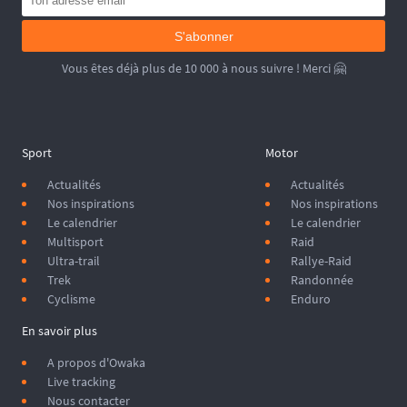
S'abonner
Vous êtes déjà plus de 10 000 à nous suivre ! Merci 🤗
Sport
Motor
Actualités
Actualités
Nos inspirations
Nos inspirations
Le calendrier
Le calendrier
Multisport
Raid
Ultra-trail
Rallye-Raid
Trek
Randonnée
Cyclisme
Enduro
En savoir plus
A propos d'Owaka
Live tracking
Nous contacter