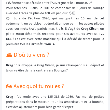
L'évènement se déroule entre l'Auvergne et le Limousin. 📍
Pour fêter ses 10 ans, le
HDT
se composait de 3 jours de roulage
avec des tracés de plus de 400 km par jour. 💪🏻
👉 Lors de l'édition 2026, qui marquait les 10 ans de cet
évènement, un participant dénotait un peu parmi les autres pilotes
avec leur
moto trail
, parfois maxi trails, il s'agit de
Greg Gilson
, un
pilote moto désormais reconnu pour ses aventures avec sa
125
XLS
! Et c'est avec cette machine qu'il a décidé de tenter pour la
première fois le
Hard Défi Tour
. ⬇️
🏔️ D'où tu viens ?
Greg
: "Je m'appelle Greg Gilson, je suis Champenois au départ et
là on va être dans le centre, vers Bourges."
🏍️ Avec quoi tu roules ?
Greg
: "Je roule avec une 125 XLS de 1980. Pas mal de petites
préparations dans le moteur. Pour les amortisseurs et la fourche,
c'est des ajustements pour bien garder l'esprit