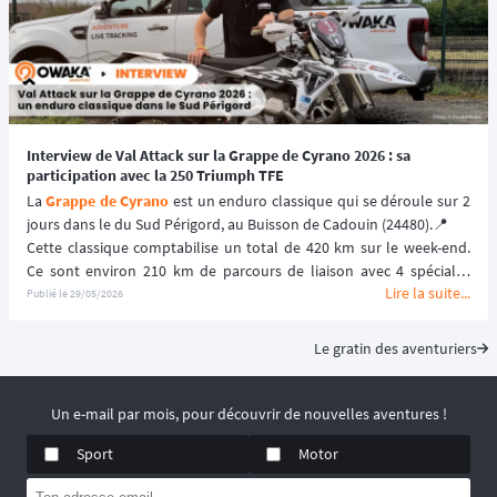
le palmarés est impressionnant :
🏁 3 fois finisher du 
Paris-Dakar 
🥇 5 fois championne de France d'enduro
🥇 3 fois championne d'Europe d'enduro
🥇 2 fois championne du monde d'enduro
C'est avec une 
Kove 450 Rally
 que Ludivine s'est aventurée sur les 
pistes du HDT 2026. 🏍️
Interview de Val Attack sur la Grappe de Cyrano 2026 : sa
Et nous avons eu l'opportunité de lui poser quelques questions 
participation avec la 250 Triumph TFE
lors de cette édition hors normes. ⬇️
La 
Grappe de Cyrano
 est un enduro classique qui se déroule sur 2 
jours dans le du Sud Périgord, au Buisson de Cadouin (24480).📍
Cette classique comptabilise un total de 420 km sur le week-end. 
Ce sont environ 210 km de parcours de liaison avec 4 spéciales 
Lire la suite...
chronométrées par jour, une compétition incontournable qui 
Publié le
29/05/2026
rassemble tous niveaux d'enduristes, amateurs comme 
professionnels. ✊
Le gratin des aventuriers
👉 Lors de l'édition 2026, nous avons pu interviewer Valérian 
Debaud, alias Val Attack, pilote enduro français, qui était inscrit 
avec son enduro : une Triumph 250 TFE. ⬇️
Un e-mail par mois, pour découvrir de nouvelles aventures !
Il finit 4ème au classement général scratch.
Sport
Motor