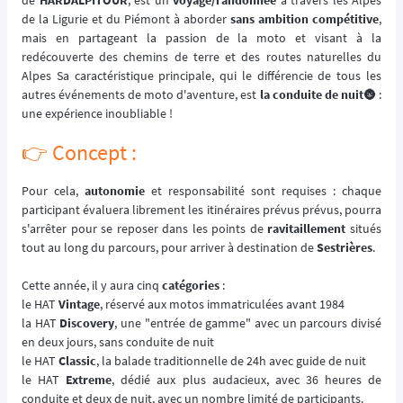
de
HARDALPITOUR
, est un
voyage/randonnée
à travers les Alpes
de la Ligurie et du Piémont à aborder
sans ambition compétitive
,
mais en partageant la passion de la moto et visant à la
redécouverte des chemins de terre et des routes naturelles du
Alpes Sa caractéristique principale, qui le différencie de tous les
autres événements de moto d'aventure, est
la conduite de nuit
🌚 :
une expérience inoubliable !
👉️ Concept :
Pour cela,
autonomie
et responsabilité sont requises : chaque
participant évaluera librement les itinéraires prévus prévus, pourra
s'arrêter pour se reposer dans les points de
ravitaillement
situés
tout au long du parcours, pour arriver à destination de
Sestrières
.
Cette année, il y aura cinq
catégories
:
le HAT
Vintage
, réservé aux motos immatriculées avant 1984
la HAT
Discovery
, une "entrée de gamme" avec un parcours divisé
en deux jours, sans conduite de nuit
le HAT
Classic
, la balade traditionnelle de 24h avec guide de nuit
le HAT
Extreme
, dédié aux plus audacieux, avec 36 heures de
conduite et deux de nuit, avec un nombre limité de participants.