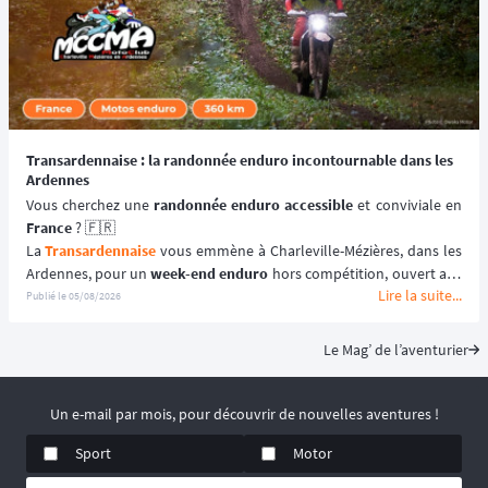
Transardennaise : la randonnée enduro incontournable dans les
Ardennes
Vous cherchez une 
randonnée enduro accessible 
France
 ? 🇫🇷
La 
Transardennaise
 vous emmène à Charleville-Mézières, dans les 
Ardennes, pour un 
week-end enduro
 hors compétition, ouvert aux 
Lire la suite...
motos enduro, trail et trial dès 125 cm³. 🏍️
Publié le
05/08/2026
Portée par le Moto Club de Charleville-Mézières en Ardennes 
(MCCMA) depuis plus de 30 éditions, cette 
aventure moto
 mise sur 
Le Mag’ de l’aventurier
le plaisir de rouler plutôt que sur la performance chronométrée. 
😉
📆 Prochaines dates : du 19 au 20 Septembre 2026.
Un e-mail par mois, pour découvrir de nouvelles aventures !
Sport
Motor