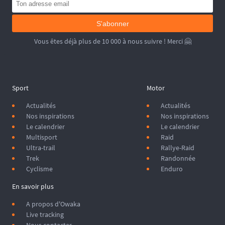
S'abonner
Vous êtes déjà plus de 10 000 à nous suivre ! Merci 🤗
Sport
Motor
Actualités
Actualités
Nos inspirations
Nos inspirations
Le calendrier
Le calendrier
Multisport
Raid
Ultra-trail
Rallye-Raid
Trek
Randonnée
Cyclisme
Enduro
En savoir plus
A propos d'Owaka
Live tracking