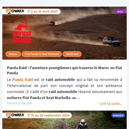
Panda Raid : l'aventure youngtimers qui traverse le Maroc en Fiat
Panda
Le 
Panda Raid
 est le 
raid automobile
 qui a fait sa renommée à 
l'international de part son concept original et son ambiance 
conviviale ; il s'adit d'un 
raid automobile
voitures Fiat Panda et Seat Marbella
. 🚗
Lire la suite...
Une véritable 
aventure offroad
 qui se déroule au coeur du 
désert 
Publié le
07/08/2026
marocain
 à bord de 
véhicules youngtimers
. 🚘🌵
📆 Prochaines dates : du 3 au 10 avril 2027.